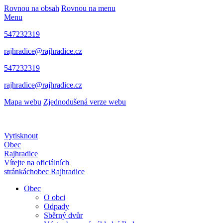
Rovnou na obsah
Rovnou na menu
Menu
547232319
rajhradice@rajhradice.cz
547232319
rajhradice@rajhradice.cz
Mapa webu
Zjednodušená verze webu
Vytisknout
Obec
Rajhradice
Vítejte na oficiálních
stránkách
obec Rajhradice
Obec
O obci
Odpady
Sběrný dvůr