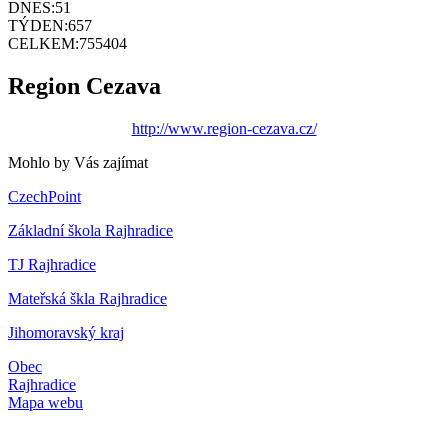
DNES:
51
TÝDEN:
657
CELKEM:
755404
Region Cezava
http://www.region-cezava.cz/
Mohlo by Vás zajímat
CzechPoint
Základní škola Rajhradice
TJ Rajhradice
Mateřská škla Rajhradice
Jihomoravský kraj
Obec
Rajhradice
Mapa webu