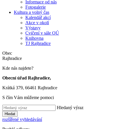
Informace od nás
Fotogalerie
Kultura a volný čas
Kalendář akcí
Akce v okolí
Výstavy
Cvičení v sále OÚ
Knihovna
TJ Rajhradice
Obec
Rajhradice
Kde nás najdete?
Obecní úřad Rajhradice,
Krátká 379, 66461 Rajhradice
S čím Vám můžeme pomoci
Hledaný výraz
Hledat
rozšířené vyhledávání