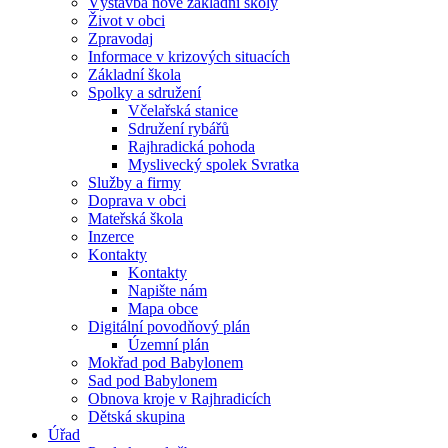
Výstavba nové základní školy
Život v obci
Zpravodaj
Informace v krizových situacích
Základní škola
Spolky a sdružení
Včelařská stanice
Sdružení rybářů
Rajhradická pohoda
Myslivecký spolek Svratka
Služby a firmy
Doprava v obci
Mateřská škola
Inzerce
Kontakty
Kontakty
Napište nám
Mapa obce
Digitální povodňový plán
Územní plán
Mokřad pod Babylonem
Sad pod Babylonem
Obnova kroje v Rajhradicích
Dětská skupina
Úřad