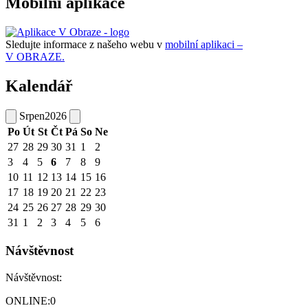
Mobilní aplikace
Sledujte informace z našeho webu v
mobilní aplikaci –
V OBRAZE.
Kalendář
Srpen
2026
Po
Út
St
Čt
Pá
So
Ne
27
28
29
30
31
1
2
3
4
5
6
7
8
9
10
11
12
13
14
15
16
17
18
19
20
21
22
23
24
25
26
27
28
29
30
31
1
2
3
4
5
6
Návštěvnost
Návštěvnost:
ONLINE:
0