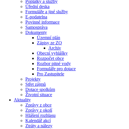
Poplatky a služby
Úřední deska
Formuláře a jiné služby
E-podatelna
Povinné informace
Samospráva
Dokumenty
Územní plán
Zápisy ze ZO
Archiv
Obecní vyhlášky
Rozpočet obce
Rozbor pitné vody
Formuláře pro dotace
Pro Zastupitele
Projekty
Střet zájmů
Dotace spolkům
Životní situace
Aktuality
Zprávy z obce
Zprávy z okolí
Hlášení rozhlasu
Kalendář akcí
Ztráty a nálezy