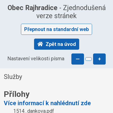
Obec Rajhradice
- Zjednodušená
verze stránek
Přepnout na standardní web
Zpět na úvod
Nastavení velikosti písma
—
+
Služby
Přílohy
Více informací k nahlédnutí zde
1514_dankova.pdf