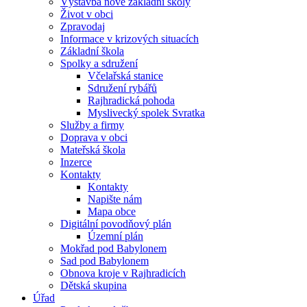
Výstavba nové základní školy
Život v obci
Zpravodaj
Informace v krizových situacích
Základní škola
Spolky a sdružení
Včelařská stanice
Sdružení rybářů
Rajhradická pohoda
Myslivecký spolek Svratka
Služby a firmy
Doprava v obci
Mateřská škola
Inzerce
Kontakty
Kontakty
Napište nám
Mapa obce
Digitální povodňový plán
Územní plán
Mokřad pod Babylonem
Sad pod Babylonem
Obnova kroje v Rajhradicích
Dětská skupina
Úřad