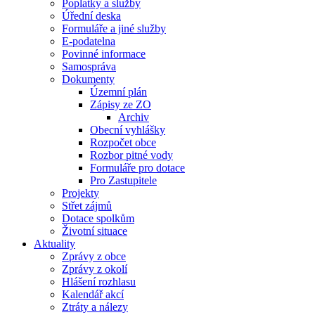
Poplatky a služby
Úřední deska
Formuláře a jiné služby
E-podatelna
Povinné informace
Samospráva
Dokumenty
Územní plán
Zápisy ze ZO
Archiv
Obecní vyhlášky
Rozpočet obce
Rozbor pitné vody
Formuláře pro dotace
Pro Zastupitele
Projekty
Střet zájmů
Dotace spolkům
Životní situace
Aktuality
Zprávy z obce
Zprávy z okolí
Hlášení rozhlasu
Kalendář akcí
Ztráty a nálezy