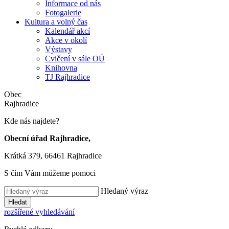
Informace od nás
Fotogalerie
Kultura a volný čas
Kalendář akcí
Akce v okolí
Výstavy
Cvičení v sále OÚ
Knihovna
TJ Rajhradice
Obec
Rajhradice
Kde nás najdete?
Obecní úřad Rajhradice,
Krátká 379, 66461 Rajhradice
S čím Vám můžeme pomoci
Hledaný výraz
Hledat
rozšířené vyhledávání