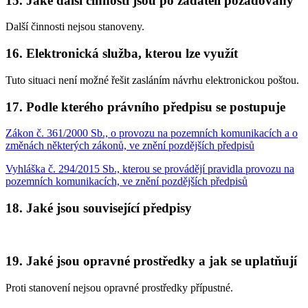
15. Jaké další činnosti jsou po žadateli požadovány
Další činnosti nejsou stanoveny.
16. Elektronická služba, kterou lze využít
Tuto situaci není možné řešit zasláním návrhu elektronickou poštou.
17. Podle kterého právního předpisu se postupuje
Zákon č. 361/2000 Sb., o provozu na pozemních komunikacích a o
změnách některých zákonů, ve znění pozdějších předpisů
Vyhláška č. 294/2015 Sb., kterou se provádějí pravidla provozu na
pozemních komunikacích, ve znění pozdějších předpisů
18. Jaké jsou související předpisy
19. Jaké jsou opravné prostředky a jak se uplatňují
Proti stanovení nejsou opravné prostředky přípustné.