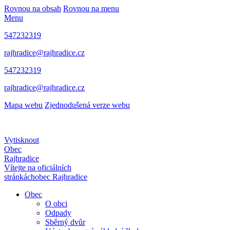
Rovnou na obsah
Rovnou na menu
Menu
547232319
rajhradice@rajhradice.cz
547232319
rajhradice@rajhradice.cz
Mapa webu
Zjednodušená verze webu
Vytisknout
Obec
Rajhradice
Vítejte na oficiálních
stránkách
obec Rajhradice
Obec
O obci
Odpady
Sběrný dvůr