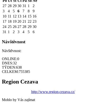
Po
Út
St
Čt
Pá
So
Ne
27
28
29
30
31
1
2
3
4
5
6
7
8
9
10
11
12
13
14
15
16
17
18
19
20
21
22
23
24
25
26
27
28
29
30
31
1
2
3
4
5
6
Návštěvnost
Návštěvnost:
ONLINE:
0
DNES:
32
TÝDEN:
638
CELKEM:
755385
Region Cezava
http://www.region-cezava.cz/
Mohlo by Vás zajímat