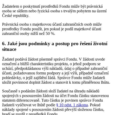
Žadatelem o poskytnutí prostředků Fondu může být právnická
osoba se sídlem nebo fyzická osoba s trvalým pobytem na území
České republiky.
Právnická osoba s majetkovou účastí zahraničních osob může
prostředky Fondu použít, jen pokud je podíl majetkové účasti
zahraniční osoby nižší než 50 %.
6. Jaké jsou podmínky a postup pro řešení životní
situace
Žadatel podává žádost písemně správci Fondu. V žádosti uvede
označení a bližší charakteristiku projektu, o jehož podporu se
uchází, předpokládanou výši nákladů, údaj o případné zahraniční
účasti, požadovanou formu podpory a její výši, případně označení
pohledávky, o jejíž zajištění žádá. Správce Fondu může žadateli
uložit povinnost doplnit žádost a stanovit k tomu přiměřenou lhůtu.
Současně s podáním žádosti složí žadatel na úhradu nákladů
spojených s posouzením žádosti na účet Fondu částku stanovenou
statutem diferencovaně. Tuto částku je povinen správce Fondu
žadateli vyúčtovat ve lhůtě podle
§ 10 odst. 1 zákona
. Pokud
náklady spojené s posouzením žádosti převýší složenou částku,
hradí se rozdíl z prostředků Fondu.