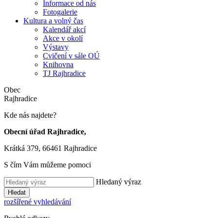
Informace od nás
Fotogalerie
Kultura a volný čas
Kalendář akcí
Akce v okolí
Výstavy
Cvičení v sále OÚ
Knihovna
TJ Rajhradice
Obec
Rajhradice
Kde nás najdete?
Obecní úřad Rajhradice,
Krátká 379, 66461 Rajhradice
S čím Vám můžeme pomoci
Hledaný výraz
Hledat
rozšířené vyhledávání