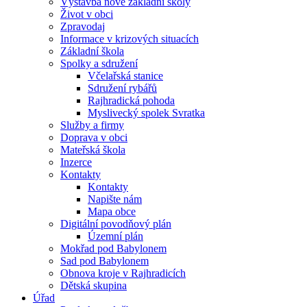
Výstavba nové základní školy
Život v obci
Zpravodaj
Informace v krizových situacích
Základní škola
Spolky a sdružení
Včelařská stanice
Sdružení rybářů
Rajhradická pohoda
Myslivecký spolek Svratka
Služby a firmy
Doprava v obci
Mateřská škola
Inzerce
Kontakty
Kontakty
Napište nám
Mapa obce
Digitální povodňový plán
Územní plán
Mokřad pod Babylonem
Sad pod Babylonem
Obnova kroje v Rajhradicích
Dětská skupina
Úřad