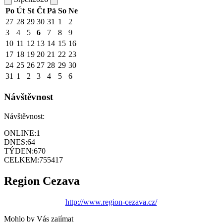
Po
Út
St
Čt
Pá
So
Ne
27
28
29
30
31
1
2
3
4
5
6
7
8
9
10
11
12
13
14
15
16
17
18
19
20
21
22
23
24
25
26
27
28
29
30
31
1
2
3
4
5
6
Návštěvnost
Návštěvnost:
ONLINE:
1
DNES:
64
TÝDEN:
670
CELKEM:
755417
Region Cezava
http://www.region-cezava.cz/
Mohlo by Vás zajímat