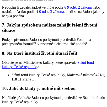
Nedoplní-li žadatel žádost ve lhůtě podle
§ 9 odst. 2 zákona
nebo
nesloží-li částku podle
§ 9 odst. 3 zákona
, hledí se na žádost jako by
nebyla podána.
7. Jakým způsobem můžete zahájit řešení životní
situace
Podejte písemnou žádost o poskytnutí prostředků Fondu na
předepsaném formuláři v písemné a elektronické podobě.
8. Na které instituci životní situaci řešit
Obraťte se na Ministerstvo kultury, které spravuje
Státní fond
kultury České republiky
:
Státní fond kultury České republiky, Maltézské náměstí 471/1,
118 11 Praha 1
10. Jaké doklady je nutné mít s sebou
Na úřadě předložte žádost o poskytnutí prostředků ze Státního fondu
kultury České republiky.