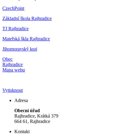
CzechPoint
Základní škola Rajhradice
TJ Rajhradice
Mateřská škla Rajhradice
Jihomoravský kraj
Obec
Rajhradice
Mapa webu
Vytisknout
Adresa
Obecní úřad
Rajhradice, Krátká 379
664 61, Rajhradice
Kontakt