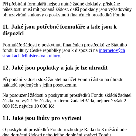
Při přebírání formulářů nejsou nutné žádné doklady, příslušné
náležitosti musí mít podaná žádost, další podklady jsou vyžadovány
při uzavírání smlouvy o poskytnutí finančních prostředků Fondu.
11. Jaké jsou potřebné formuláře a kde jsou k
dispozici
Formuláře žádostí o poskytnutí finančních prostředků ze Státního
fondu kultury České republiky jsou k dispozici na
internetových
stránkách Ministerstva kultury
.
12. Jaké jsou poplatky a jak je lze uhradit
Při podání žádosti složí žadatel na účet Fondu částku na úhradu
nákladů spojených s jejím posouzením.
Na posouzení žádosti o poskytnutí prostředků Fondu skládá žadatel
částku ve výši 1 % částky, o kterou žadatel žádá, nejméně však 2
000 Kč, nejvíce 10 000 Kč.
13. Jaké jsou lhůty pro vyřízení
O poskytnutí prostředků Fondu rozhoduje Rada do 3 měsíců ode
dne doručení žádosti nebo jejího doplnění správci Fondu.