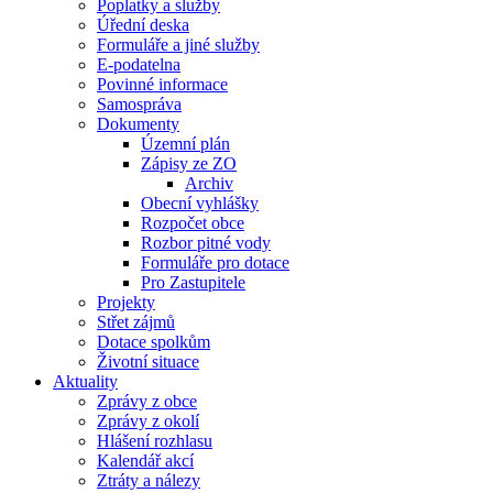
Poplatky a služby
Úřední deska
Formuláře a jiné služby
E-podatelna
Povinné informace
Samospráva
Dokumenty
Územní plán
Zápisy ze ZO
Archiv
Obecní vyhlášky
Rozpočet obce
Rozbor pitné vody
Formuláře pro dotace
Pro Zastupitele
Projekty
Střet zájmů
Dotace spolkům
Životní situace
Aktuality
Zprávy z obce
Zprávy z okolí
Hlášení rozhlasu
Kalendář akcí
Ztráty a nálezy