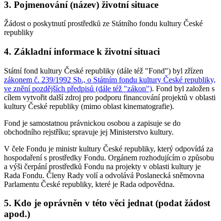
3. Pojmenování (název) životní situace
Žádost o poskytnutí prostředků ze Státního fondu kultury České
republiky
4. Základní informace k životní situaci
Státní fond kultury České republiky (dále též "Fond") byl zřízen
zákonem č. 239/1992 Sb., o Státním fondu kultury České republiky,
ve znění pozdějších předpisů (dále též "zákon")
. Fond byl založen s
cílem vytvořit další zdroj pro podporu financování projektů v oblasti
kultury České republiky (mimo oblast kinematografie).
Fond je samostatnou právnickou osobou a zapisuje se do
obchodního rejstříku; spravuje jej Ministerstvo kultury.
V čele Fondu je ministr kultury České republiky, který odpovídá za
hospodaření s prostředky Fondu. Orgánem rozhodujícím o způsobu
a výši čerpání prostředků Fondu na projekty v oblasti kultury je
Rada Fondu. Členy Rady volí a odvolává Poslanecká sněmovna
Parlamentu České republiky, které je Rada odpovědna.
5. Kdo je oprávněn v této věci jednat (podat žádost
apod.)