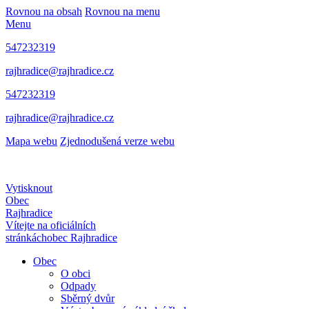
Rovnou na obsah
Rovnou na menu
Menu
547232319
rajhradice@rajhradice.cz
547232319
rajhradice@rajhradice.cz
Mapa webu
Zjednodušená verze webu
Vytisknout
Obec
Rajhradice
Vítejte na oficiálních
stránkách
obec Rajhradice
Obec
O obci
Odpady
Sběrný dvůr