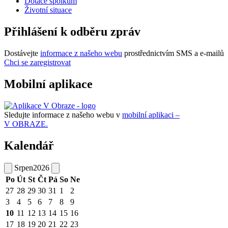
Dotace spolkům
Životní situace
Přihlášení k odběru zpráv
Dostávejte
informace z našeho webu
prostřednictvím SMS a e-mailů
Chci se zaregistrovat
Mobilní aplikace
Sledujte informace z našeho webu v
mobilní aplikaci –
V OBRAZE.
Kalendář
Srpen
2026
Po
Út
St
Čt
Pá
So
Ne
27
28
29
30
31
1
2
3
4
5
6
7
8
9
10
11
12
13
14
15
16
17
18
19
20
21
22
23