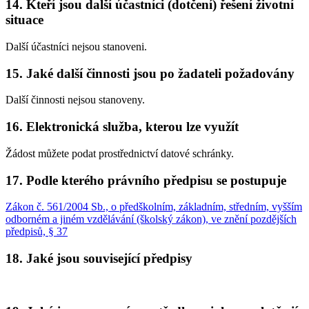
14. Kteří jsou další účastníci (dotčení) řešení životní
situace
Další účastníci nejsou stanoveni.
15. Jaké další činnosti jsou po žadateli požadovány
Další činnosti nejsou stanoveny.
16. Elektronická služba, kterou lze využít
Žádost můžete podat prostřednictví datové schránky.
17. Podle kterého právního předpisu se postupuje
Zákon č. 561/2004 Sb., o předškolním, základním, středním, vyšším
odborném a jiném vzdělávání (školský zákon), ve znění pozdějších
předpisů, § 37
18. Jaké jsou související předpisy