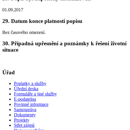
01.09.2017
29. Datum konce platnosti popisu
Bez časového omezení.
30. Případná upřesnění a poznámky k řešení životní
situace
Úřad
Poplatky a služby
Úřední deska
Formuláře a jiné služby
E-podatelna
Povinné informace
Samospráva
Dokumenty
Projekty
Střet zájmů