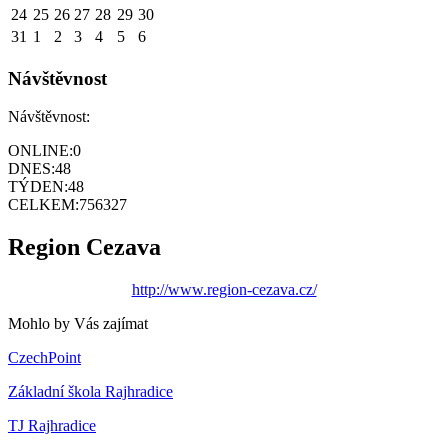
24
25
26
27
28
29
30
31
1
2
3
4
5
6
Návštěvnost
Návštěvnost:
ONLINE:
0
DNES:
48
TÝDEN:
48
CELKEM:
756327
Region Cezava
http://www.region-cezava.cz/
Mohlo by Vás zajímat
CzechPoint
Základní škola Rajhradice
TJ Rajhradice