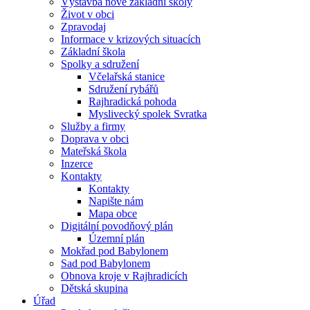
Výstavba nové základní školy
Život v obci
Zpravodaj
Informace v krizových situacích
Základní škola
Spolky a sdružení
Včelařská stanice
Sdružení rybářů
Rajhradická pohoda
Myslivecký spolek Svratka
Služby a firmy
Doprava v obci
Mateřská škola
Inzerce
Kontakty
Kontakty
Napište nám
Mapa obce
Digitální povodňový plán
Územní plán
Mokřad pod Babylonem
Sad pod Babylonem
Obnova kroje v Rajhradicích
Dětská skupina
Úřad