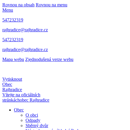
Rovnou na obsah
Rovnou na menu
Menu
547232319
rajhradice@rajhradice.cz
547232319
rajhradice@rajhradice.cz
Mapa webu
Zjednodušená verze webu
Vytisknout
Obec
Rajhradice
Vítejte na oficiálních
stránkách
obec Rajhradice
Obec
O obci
Odpady
Sběrný dvůr