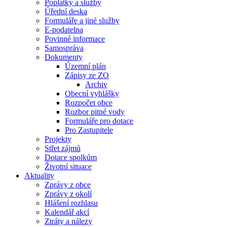
Poplatky a služby
Úřední deska
Formuláře a jiné služby
E-podatelna
Povinné informace
Samospráva
Dokumenty
Územní plán
Zápisy ze ZO
Archiv
Obecní vyhlášky
Rozpočet obce
Rozbor pitné vody
Formuláře pro dotace
Pro Zastupitele
Projekty
Střet zájmů
Dotace spolkům
Životní situace
Aktuality
Zprávy z obce
Zprávy z okolí
Hlášení rozhlasu
Kalendář akcí
Ztráty a nálezy