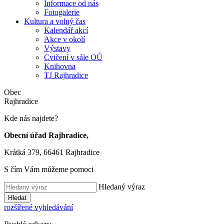
Informace od nás
Fotogalerie
Kultura a volný čas
Kalendář akcí
Akce v okolí
Výstavy
Cvičení v sále OÚ
Knihovna
TJ Rajhradice
Obec
Rajhradice
Kde nás najdete?
Obecní úřad Rajhradice,
Krátká 379, 66461 Rajhradice
S čím Vám můžeme pomoci
Hledaný výraz
Hledat
rozšířené vyhledávání