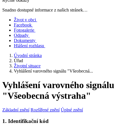
Rychlé odkazy
Snadno dostupné informace z našich stránek…
Život v obci
Facebook
Fotogalerie
Odpady
Dokumenty
Hlášení rozhlasu
Úvodní stránka
Úřad
Životní situace
Vyhlášení varovného signálu "Všeobecná...
Vyhlášení varovného signálu
"Všeobecná výstraha"
Základní znění
Rozšířené znění
Úplné znění
1. Identifikační kód