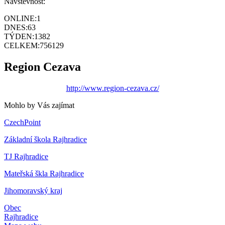
Návštěvnost:
ONLINE:
1
DNES:
63
TÝDEN:
1382
CELKEM:
756129
Region Cezava
http://www.region-cezava.cz/
Mohlo by Vás zajímat
CzechPoint
Základní škola Rajhradice
TJ Rajhradice
Mateřská škla Rajhradice
Jihomoravský kraj
Obec
Rajhradice