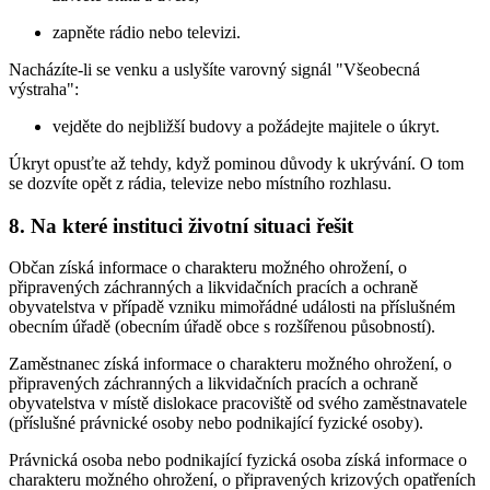
zapněte rádio nebo televizi.
Nacházíte-li se venku a uslyšíte varovný signál "Všeobecná
výstraha":
vejděte do nejbližší budovy a požádejte majitele o úkryt.
Úkryt opusťte až tehdy, když pominou důvody k ukrývání. O tom
se dozvíte opět z rádia, televize nebo místního rozhlasu.
8. Na které instituci životní situaci řešit
Občan získá informace o charakteru možného ohrožení, o
připravených záchranných a likvidačních pracích a ochraně
obyvatelstva v případě vzniku mimořádné události na příslušném
obecním úřadě (obecním úřadě obce s rozšířenou působností).
Zaměstnanec získá informace o charakteru možného ohrožení, o
připravených záchranných a likvidačních pracích a ochraně
obyvatelstva v místě dislokace pracoviště od svého zaměstnavatele
(příslušné právnické osoby nebo podnikající fyzické osoby).
Právnická osoba nebo podnikající fyzická osoba získá informace o
charakteru možného ohrožení, o připravených krizových opatřeních