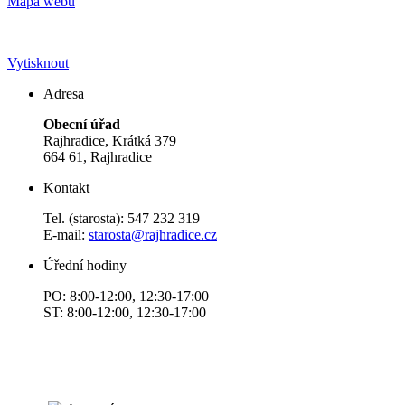
Mapa webu
Vytisknout
Adresa
Obecní úřad
Rajhradice, Krátká 379
664 61, Rajhradice
Kontakt
Tel. (starosta): 547 232 319
E-mail:
starosta@rajhradice.cz
Úřední hodiny
PO: 8:00-12:00, 12:30-17:00
ST: 8:00-12:00, 12:30-17:00