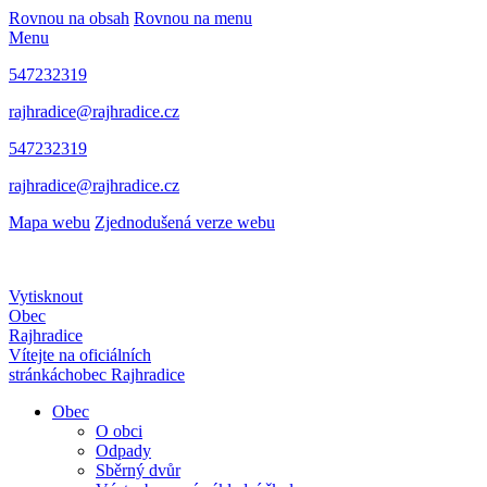
Rovnou na obsah
Rovnou na menu
Menu
547232319
rajhradice@rajhradice.cz
547232319
rajhradice@rajhradice.cz
Mapa webu
Zjednodušená verze webu
Vytisknout
Obec
Rajhradice
Vítejte na oficiálních
stránkách
obec Rajhradice
Obec
O obci
Odpady
Sběrný dvůr