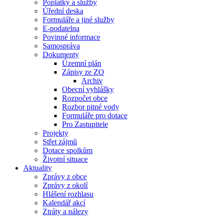
Poplatky a služby
Úřední deska
Formuláře a jiné služby
E-podatelna
Povinné informace
Samospráva
Dokumenty
Územní plán
Zápisy ze ZO
Archiv
Obecní vyhlášky
Rozpočet obce
Rozbor pitné vody
Formuláře pro dotace
Pro Zastupitele
Projekty
Střet zájmů
Dotace spolkům
Životní situace
Aktuality
Zprávy z obce
Zprávy z okolí
Hlášení rozhlasu
Kalendář akcí
Ztráty a nálezy