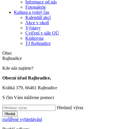
Informace od nás
Fotogalerie
Kultura a volný čas
Kalendář akcí
Akce v okolí
Výstavy
Cvičení v sále OÚ
Knihovna
TJ Rajhradice
Obec
Rajhradice
Kde nás najdete?
Obecní úřad Rajhradice,
Krátká 379, 66461 Rajhradice
S čím Vám můžeme pomoci
Hledaný výraz
Hledat
rozšířené vyhledávání