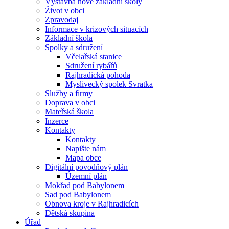
Výstavba nové základní školy
Život v obci
Zpravodaj
Informace v krizových situacích
Základní škola
Spolky a sdružení
Včelařská stanice
Sdružení rybářů
Rajhradická pohoda
Myslivecký spolek Svratka
Služby a firmy
Doprava v obci
Mateřská škola
Inzerce
Kontakty
Kontakty
Napište nám
Mapa obce
Digitální povodňový plán
Územní plán
Mokřad pod Babylonem
Sad pod Babylonem
Obnova kroje v Rajhradicích
Dětská skupina
Úřad