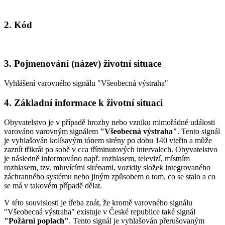
2. Kód
3. Pojmenování (název) životní situace
Vyhlášení varovného signálu "Všeobecná výstraha"
4. Základní informace k životní situaci
Obyvatelstvo je v případě hrozby nebo vzniku mimořádné události
varováno varovným signálem
"Všeobecná výstraha"
. Tento signál
je vyhlašován kolísavým tónem sirény po dobu 140 vteřin a může
zaznít třikrát po sobě v cca tříminutových intervalech. Obyvatelstvo
je následně informováno např. rozhlasem, televizí, místním
rozhlasem, tzv. mluvícími sirénami, vozidly složek integrovaného
záchranného systému nebo jiným způsobem o tom, co se stalo a co
se má v takovém případě dělat.
V této souvislosti je třeba znát, že kromě varovného signálu
"Všeobecná výstraha" existuje v České republice také signál
"Požární poplach"
. Tento signál je vyhlašován přerušovaným