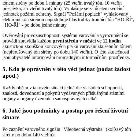
tónem sirény po dobu 1 minuty (25 vteřin trvalý tón, 10 vteřin
přestávka, 25 vteřin trvalý tón). Vyhlašuje se za účelem svolání
jednotek požární ochrany. Signál "Požární poplach" vyhlašovaný
elektronickou sirénou napodobuje hlas trubky troubící tón "HO-ŘÍ",
"HO-ŘÍ" - po dobu jedné minuty.
Ověřování provozuschopnosti systému varování a vyrozumění se
provádí zpravidla každou
první středu v měsíci ve 12 hodin
akustickou zkouškou koncových prvků varování zkušebním tónem
(nepřerušovaný tón sirény po dobu 140 vteřin). O této skutečnosti
jsou obyvatelé informováni hromadnými informačními prostředky.
5. Kdo je oprávněn v této věci jednat (podat žádost
apod.)
Každý občan v takovéto situaci jedná dle vlastních schopností,
znalostí, dovedností a pokynů vydávaných příslušnými státními
orgány a orgány územních samosprávných celků.
6. Jaké jsou podmínky a postup pro řešení životní
situace
Po zaznění varovného signálu "Všeobecná výstraha" (kolísavý tón
sirény po dobu 140 vteřin):