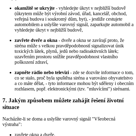
okamžitě se ukryjte
- vyhledejte úkryt v nejbližší budově
(úkrytem může být výrobní závod, úřad, kancelář, obchod,
veřejná budova i soukromý dům, byt), - jestliže cestujete
automobilem a uslyšíte varovný signál, zaparkujte automobil a
vyhledejte úkryt v nejbližší budově,
zavřete dveře a okna
- dveře a okna se zavírají proto, že
siréna může s velkou pravděpodobností signalizovat únik
toxických látek, plynů, jedů nebo radioaktivních látek;
uzavřením prostoru snížíte pravděpodobnost vlastního
poškození zdraví,
zapněte rádio nebo televizi
- zde se dozvíte informace o tom,
co se stalo, proč byla spuštěna siréna a varováno obyvatelstvo
a co máte dělat, - tyto informace mohou být sděleny i obecním
rozhlasem, popř. elektronickými (tzv. "mluvícími") sirénami.
7. Jakým způsobem můžete zahájit řešení životní
situace
Nacházíte-li se doma a uslyšíte varovný signál "Všeobecná
výstraha":
zavřete okna a dveře,