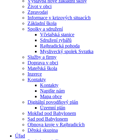
Výstavba nové základní školy
Život v obci
Zpravodaj
Informace v krizových situacích
Základní škola
Spolky a sdružení
Včelařská stanice
Sdružení rybářů
Rajhradická pohoda
Myslivecký spolek Svratka
Služby a firmy
Doprava v obci
Mateřská škola
Inzerce
Kontakty
Kontakty
Napište nám
Mapa obce
Digitální povodňový plán
Územní plán
Mokřad pod Babylonem
Sad pod Babylonem
Obnova kroje v Rajhradicích
Dětská skupina
Úřad