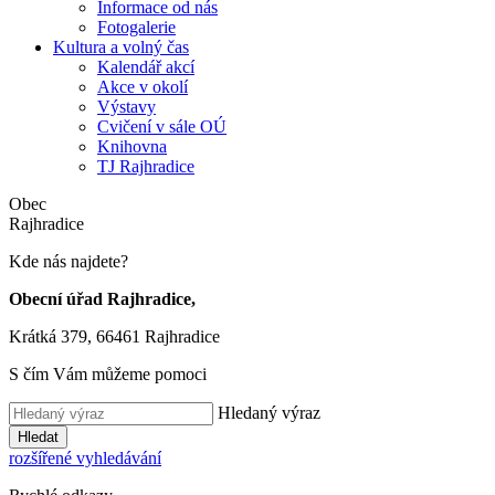
Informace od nás
Fotogalerie
Kultura a volný čas
Kalendář akcí
Akce v okolí
Výstavy
Cvičení v sále OÚ
Knihovna
TJ Rajhradice
Obec
Rajhradice
Kde nás najdete?
Obecní úřad Rajhradice,
Krátká 379, 66461 Rajhradice
S čím Vám můžeme pomoci
Hledaný výraz
Hledat
rozšířené vyhledávání