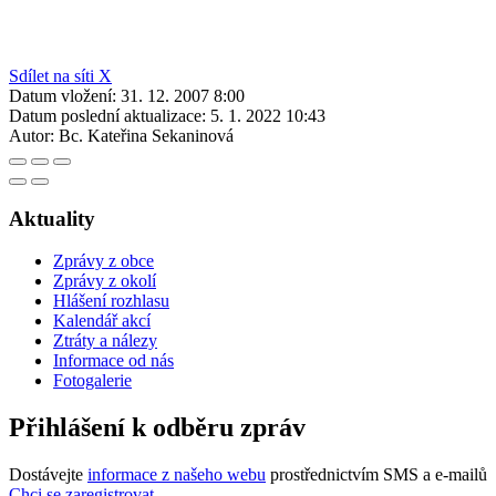
Sdílet na síti X
Datum vložení:
31. 12. 2007 8:00
Datum poslední aktualizace:
5. 1. 2022 10:43
Autor:
Bc. Kateřina Sekaninová
Aktuality
Zprávy z obce
Zprávy z okolí
Hlášení rozhlasu
Kalendář akcí
Ztráty a nálezy
Informace od nás
Fotogalerie
Přihlášení k odběru zpráv
Dostávejte
informace z našeho webu
prostřednictvím SMS a e-mailů
Chci se zaregistrovat