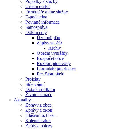
Poplatky a služby
Úřední deska
Formuláře a jiné služby
E-podatelna
Povinné informace
Samospráva
Dokumenty
Územní plán
Zápisy ze ZO
Archiv
Obecní vyhlášky
Rozpočet obce
Rozbor pitné vody
Formuláře pro dotace
Pro Zastupitele
Projekty
Střet zájmů
Dotace spolkům
Životní situace
Aktuality
Zprávy z obce
Zprávy z okolí
Hlášení rozhlasu
Kalendář akcí
Ztráty a nálezy