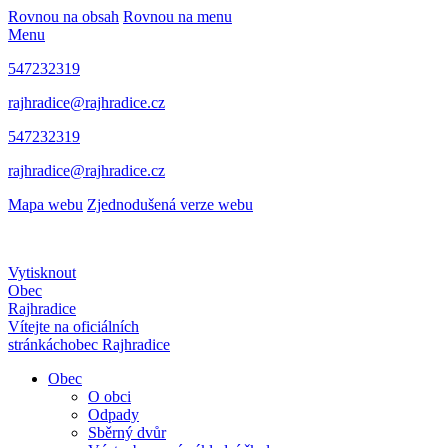
Rovnou na obsah
Rovnou na menu
Menu
547232319
rajhradice@rajhradice.cz
547232319
rajhradice@rajhradice.cz
Mapa webu
Zjednodušená verze webu
Vytisknout
Obec
Rajhradice
Vítejte na oficiálních
stránkách
obec Rajhradice
Obec
O obci
Odpady
Sběrný dvůr