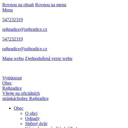
Rovnou na obsah
Rovnou na menu
Menu
547232319
rajhradice@rajhradice.cz
547232319
rajhradice@rajhradice.cz
Mapa webu
Zjednodušená verze webu
Vytisknout
Obec
Rajhradice
Vítejte na oficiálních
stránkách
obec Rajhradice
Obec
O obci
Odpady
Sběrný dvůr