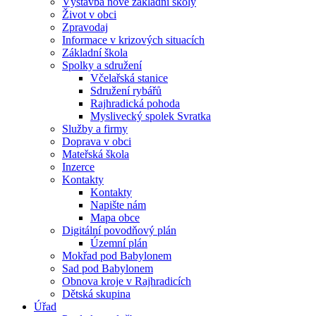
Výstavba nové základní školy
Život v obci
Zpravodaj
Informace v krizových situacích
Základní škola
Spolky a sdružení
Včelařská stanice
Sdružení rybářů
Rajhradická pohoda
Myslivecký spolek Svratka
Služby a firmy
Doprava v obci
Mateřská škola
Inzerce
Kontakty
Kontakty
Napište nám
Mapa obce
Digitální povodňový plán
Územní plán
Mokřad pod Babylonem
Sad pod Babylonem
Obnova kroje v Rajhradicích
Dětská skupina
Úřad