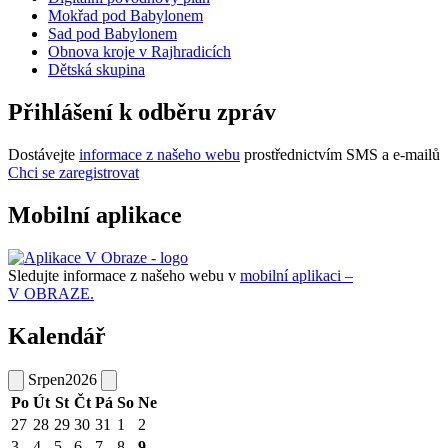
Mokřad pod Babylonem
Sad pod Babylonem
Obnova kroje v Rajhradicích
Dětská skupina
Přihlášení k odběru zpráv
Dostávejte
informace z našeho webu
prostřednictvím SMS a e-mailů
Chci se zaregistrovat
Mobilní aplikace
Sledujte informace z našeho webu v
mobilní aplikaci –
V OBRAZE.
Kalendář
Srpen
2026
Po
Út
St
Čt
Pá
So
Ne
27
28
29
30
31
1
2
3
4
5
6
7
8
9