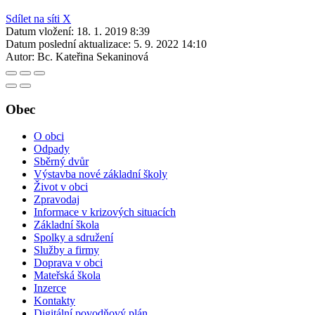
Sdílet na síti X
Datum vložení:
18. 1. 2019 8:39
Datum poslední aktualizace:
5. 9. 2022 14:10
Autor:
Bc. Kateřina Sekaninová
Obec
O obci
Odpady
Sběrný dvůr
Výstavba nové základní školy
Život v obci
Zpravodaj
Informace v krizových situacích
Základní škola
Spolky a sdružení
Služby a firmy
Doprava v obci
Mateřská škola
Inzerce
Kontakty
Digitální povodňový plán