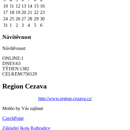
10
11
12
13
14
15
16
17
18
19
20
21
22
23
24
25
26
27
28
29
30
31
1
2
3
4
5
6
Návštěvnost
Návštěvnost:
ONLINE:
1
DNES:
63
TÝDEN:
1382
CELKEM:
756129
Region Cezava
http://www.region-cezava.cz/
Mohlo by Vás zajímat
CzechPoint
Základní škola Rajhradice