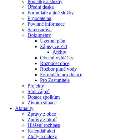
Poplatky a služby
Úřední deska
Formuláře a jiné služby
E-podatelna
Povinné informace
Samospráva
Dokumenty
Územní plán
Zápisy ze ZO
Archiv
Obecní vyhlášky
Rozpočet obce
Rozbor pitné vody
Formuláře pro dotace
Pro Zastupitele
Projekty
Střet zájmů
Dotace spolkům
Životní situace
Aktuality
Zprávy z obce
Zprávy z okolí
Hlášení rozhlasu
Kalendář akcí
Ztráty a nálezy