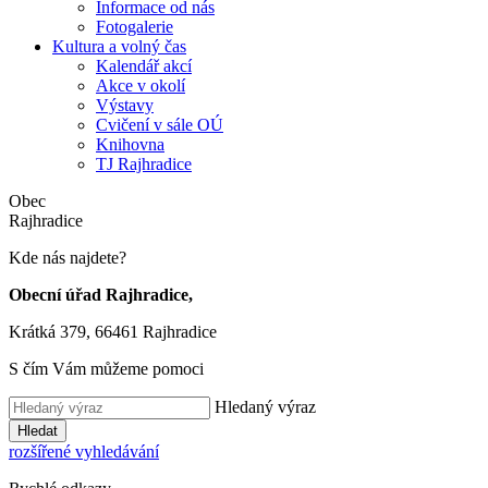
Informace od nás
Fotogalerie
Kultura a volný čas
Kalendář akcí
Akce v okolí
Výstavy
Cvičení v sále OÚ
Knihovna
TJ Rajhradice
Obec
Rajhradice
Kde nás najdete?
Obecní úřad Rajhradice,
Krátká 379, 66461 Rajhradice
S čím Vám můžeme pomoci
Hledaný výraz
Hledat
rozšířené vyhledávání