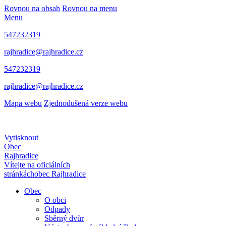
Rovnou na obsah
Rovnou na menu
Menu
547232319
rajhradice@rajhradice.cz
547232319
rajhradice@rajhradice.cz
Mapa webu
Zjednodušená verze webu
Vytisknout
Obec
Rajhradice
Vítejte na oficiálních
stránkách
obec Rajhradice
Obec
O obci
Odpady
Sběrný dvůr