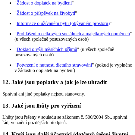
"
Žádost o doplatek na bydlení
"
"
Žádost o příspěvek na živobytí
"
"
Informace o užívaném bytu (obývaném prostoru)
"
"
Prohlášení o celkových sociálních a majetkových poměrech
"
(u všech společně posuzovaných osob)
"
Doklad o výši měsíčních příjmů
" (u všech společně
posuzovaných osob)
"
Potvrzení o nutnosti dietního stravování
" (pokud je vyplněno
v žádosti o doplatek na bydlení)
12. Jaké jsou poplatky a jak je lze uhradit
Správní ani jiné poplatky nejsou stanoveny.
13. Jaké jsou lhůty pro vyřízení
Lhůty jsou řešeny v souladu se zákonem č. 500/2004 Sb., správní
řád, ve znění pozdějších předpisů.
14. Kteří jsou další účastníci (dotčení) řešení životní