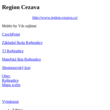
Region Cezava
http://www.region-cezava.cz/
Mohlo by Vás zajímat
CzechPoint
Základní škola Rajhradice
TJ Rajhradice
Mateřská škla Rajhradice
Jihomoravský kraj
Obec
Rajhradice
Mapa webu
Vytisknout
Adresa