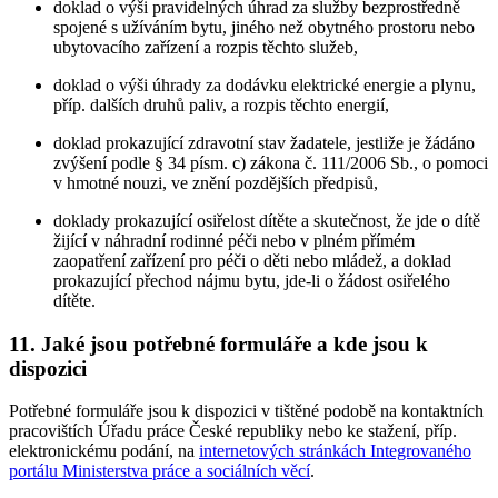
doklad o výši pravidelných úhrad za služby bezprostředně
spojené s užíváním bytu, jiného než obytného prostoru nebo
ubytovacího zařízení a rozpis těchto služeb,
doklad o výši úhrady za dodávku elektrické energie a plynu,
příp. dalších druhů paliv, a rozpis těchto energií,
doklad prokazující zdravotní stav žadatele, jestliže je žádáno
zvýšení podle § 34 písm. c) zákona č. 111/2006 Sb., o pomoci
v hmotné nouzi, ve znění pozdějších předpisů,
doklady prokazující osiřelost dítěte a skutečnost, že jde o dítě
žijící v náhradní rodinné péči nebo v plném přímém
zaopatření zařízení pro péči o děti nebo mládež, a doklad
prokazující přechod nájmu bytu, jde-li o žádost osiřelého
dítěte.
11. Jaké jsou potřebné formuláře a kde jsou k
dispozici
Potřebné formuláře jsou k dispozici v tištěné podobě na kontaktních
pracovištích Úřadu práce České republiky nebo ke stažení, příp.
elektronickému podání, na
internetových stránkách Integrovaného
portálu Ministerstva práce a sociálních věcí
.