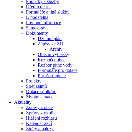
Poplatky a služby
Úřední deska
Formuláře a jiné služby
E-podatelna
Povinné informace
Samospráva
Dokumenty
Územní plán
Zápisy ze ZO
Archiv
Obecní vyhlášky
Rozpočet obce
Rozbor pitné vody
Formuláře pro dotace
Pro Zastupitele
Projekty
Střet zájmů
Dotace spolkům
Životní situace
Aktuality
Zprávy z obce
Zprávy z okolí
Hlášení rozhlasu
Kalendář akcí
Ztráty a nálezy