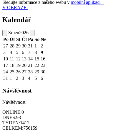
Sledujte informace z našeho webu v
mobilní aplikaci –
V OBRAZE.
Kalendář
Srpen
2026
Po
Út
St
Čt
Pá
So
Ne
27
28
29
30
31
1
2
3
4
5
6
7
8
9
10
11
12
13
14
15
16
17
18
19
20
21
22
23
24
25
26
27
28
29
30
31
1
2
3
4
5
6
Návštěvnost
Návštěvnost:
ONLINE:
0
DNES:
93
TÝDEN:
1412
CELKEM:
756159