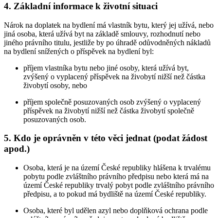
4. Základní informace k životní situaci
Nárok na doplatek na bydlení má vlastník bytu, který jej užívá, nebo
jiná osoba, která užívá byt na základě smlouvy, rozhodnutí nebo
jiného právního titulu, jestliže by po úhradě odůvodněných nákladů
na bydlení snížených o příspěvek na bydlení byl:
příjem vlastníka bytu nebo jiné osoby, která užívá byt,
zvýšený o vyplacený příspěvek na živobytí nižší než částka
živobytí osoby, nebo
příjem společně posuzovaných osob zvýšený o vyplacený
příspěvek na živobytí nižší než částka živobytí společně
posuzovaných osob.
5. Kdo je oprávněn v této věci jednat (podat žádost
apod.)
Osoba, která je na území České republiky hlášena k trvalému
pobytu podle zvláštního právního předpisu nebo která má na
území České republiky trvalý pobyt podle zvláštního právního
předpisu, a to pokud má bydliště na území České republiky.
Osoba, které byl udělen azyl nebo doplňková ochrana podle