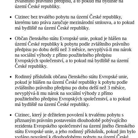
zvláštního právního předpisu, a to pokud má bydliště na
území České republiky.
Cizinec bez trvalého pobytu na území České republiky,
kterému tato práva zaručuje mezinárodní smlouva, a to pokud
má bydliště na území České republiky.
Občan členského státu Evropské unie, pokud je hlášen na
území České republiky k pobytu podle zvláštního právního
předpisu po dobu delší než 3 měsíce, nevyplývá-li mu nárok
na sociální výhody z přímo použitelného předpisu
Evropských společenství, a to pokud má bydliště na území
České republiky.
Rodinný příslušník občana členského státu Evropské unie,
pokud je hlášen na území České republiky k pobytu podle
zvláštního právního předpisu po dobu delší než 3 měsíce,
nevyplývá-li mu nárok na sociální výhody z přímo
použitelného předpisu Evropských společenství, a to pokud
má bydliště na území České republiky.
Cizinec, který je držitelem povolení k trvalému pobytu s
přiznaným právním postavením dlouhodobě pobývajícího
rezidenta Evropského společenství na území jiného členského
státu Evropské unie, a jeho rodinný příslušník, pokud jim bylo
vydáno povolení k dlouhodobému pobytu na území České