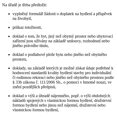
Na úřadě je třeba předložit:
vyplněný formulář žádosti o doplatek na bydlení a příspěvek
na živobytí,
průkaz totožnosti,
doklad o tom, že byt, jiný než obytný prostor nebo ubytovací
zařízení jsou užívány na základě smlouvy, rozhodnutí nebo
jiného právního titulu,
doklad o podlahové ploše bytu nebo jiného než obytného
prostoru,
doklady, na základě kterých je možné získat údaje potřebné k
hodnocení standardů kvality bydlení stavby pro individuální
či rodinnou rekreaci nebo jiného než obytného prostoru podle
§ 33b zákona č. 111/2006 Sb., o pomoci v hmotné nouzi, ve
znění pozdějších předpisů,
doklad o výši a úhradě nájemného, popř. o výši obdobných
nákladů spojených s vlastnickou formou bydlení, družstevní
formou bydlení nebo jinou než nájemní, družstevní nebo
vlastnickou formou bydlení,