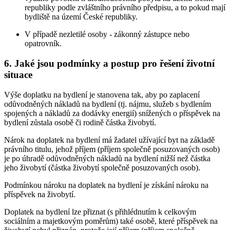
republiky podle zvláštního právního předpisu, a to pokud mají
bydliště na území České republiky.
V případě nezletilé osoby - zákonný zástupce nebo
opatrovník.
6. Jaké jsou podmínky a postup pro řešení životní
situace
Výše doplatku na bydlení je stanovena tak, aby po zaplacení
odůvodněných nákladů na bydlení (tj. nájmu, služeb s bydlením
spojených a nákladů za dodávky energií) snížených o příspěvek na
bydlení zůstala osobě či rodině částka živobytí.
Nárok na doplatek na bydlení má žadatel užívající byt na základě
právního titulu, jehož příjem (příjem společně posuzovaných osob)
je po úhradě odůvodněných nákladů na bydlení nižší než částka
jeho živobytí (částka živobytí společně posuzovaných osob).
Podmínkou nároku na doplatek na bydlení je získání nároku na
příspěvek na živobytí.
Doplatek na bydlení lze přiznat (s přihlédnutím k celkovým
sociálním a majetkovým poměrům) také osobě, které příspěvek na