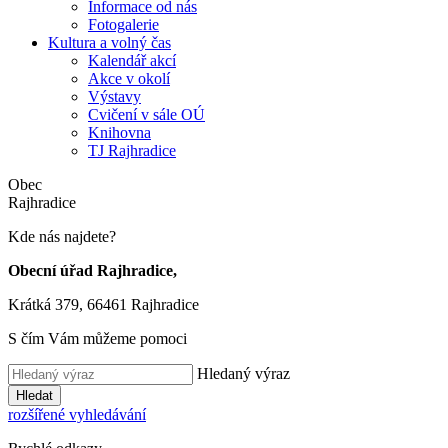
Informace od nás
Fotogalerie
Kultura a volný čas
Kalendář akcí
Akce v okolí
Výstavy
Cvičení v sále OÚ
Knihovna
TJ Rajhradice
Obec
Rajhradice
Kde nás najdete?
Obecní úřad Rajhradice,
Krátká 379, 66461 Rajhradice
S čím Vám můžeme pomoci
Hledaný výraz
Hledat
rozšířené vyhledávání