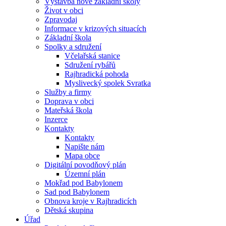
Výstavba nové základní školy
Život v obci
Zpravodaj
Informace v krizových situacích
Základní škola
Spolky a sdružení
Včelařská stanice
Sdružení rybářů
Rajhradická pohoda
Myslivecký spolek Svratka
Služby a firmy
Doprava v obci
Mateřská škola
Inzerce
Kontakty
Kontakty
Napište nám
Mapa obce
Digitální povodňový plán
Územní plán
Mokřad pod Babylonem
Sad pod Babylonem
Obnova kroje v Rajhradicích
Dětská skupina
Úřad