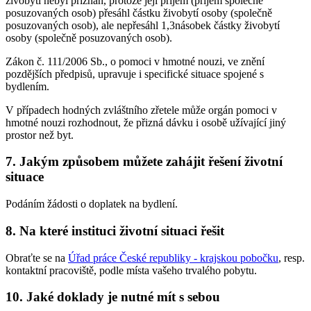
živobytí nebyl přiznán, protože její příjem (příjem společně
posuzovaných osob) přesáhl částku živobytí osoby (společně
posuzovaných osob), ale nepřesáhl 1,3násobek částky živobytí
osoby (společně posuzovaných osob).
Zákon č. 111/2006 Sb., o pomoci v hmotné nouzi, ve znění
pozdějších předpisů, upravuje i specifické situace spojené s
bydlením.
V případech hodných zvláštního zřetele může orgán pomoci v
hmotné nouzi rozhodnout, že přizná dávku i osobě užívající jiný
prostor než byt.
7. Jakým způsobem můžete zahájit řešení životní
situace
Podáním žádosti o doplatek na bydlení.
8. Na které instituci životní situaci řešit
Obraťte se na
Úřad práce České republiky - krajskou pobočku
, resp.
kontaktní pracoviště, podle místa vašeho trvalého pobytu.
10. Jaké doklady je nutné mít s sebou