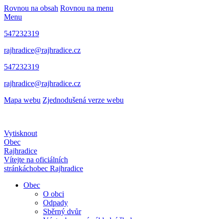
Rovnou na obsah
Rovnou na menu
Menu
547232319
rajhradice@rajhradice.cz
547232319
rajhradice@rajhradice.cz
Mapa webu
Zjednodušená verze webu
Vytisknout
Obec
Rajhradice
Vítejte na oficiálních
stránkách
obec Rajhradice
Obec
O obci
Odpady
Sběrný dvůr