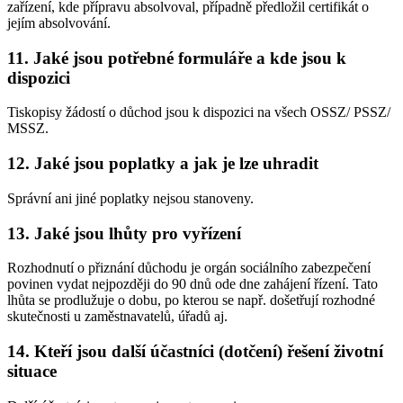
zařízení, kde přípravu absolvoval, případně předložil certifikát o
jejím absolvování.
11. Jaké jsou potřebné formuláře a kde jsou k
dispozici
Tiskopisy žádostí o důchod jsou k dispozici na všech OSSZ/ PSSZ/
MSSZ.
12. Jaké jsou poplatky a jak je lze uhradit
Správní ani jiné poplatky nejsou stanoveny.
13. Jaké jsou lhůty pro vyřízení
Rozhodnutí o přiznání důchodu je orgán sociálního zabezpečení
povinen vydat nejpozději do 90 dnů ode dne zahájení řízení. Tato
lhůta se prodlužuje o dobu, po kterou se např. došetřují rozhodné
skutečnosti u zaměstnavatelů, úřadů aj.
14. Kteří jsou další účastníci (dotčení) řešení životní
situace