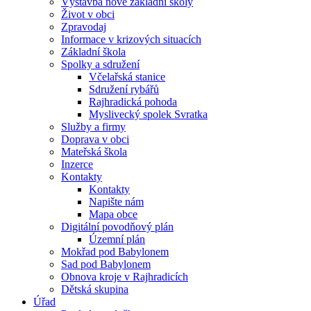
Výstavba nové základní školy
Život v obci
Zpravodaj
Informace v krizových situacích
Základní škola
Spolky a sdružení
Včelařská stanice
Sdružení rybářů
Rajhradická pohoda
Myslivecký spolek Svratka
Služby a firmy
Doprava v obci
Mateřská škola
Inzerce
Kontakty
Kontakty
Napište nám
Mapa obce
Digitální povodňový plán
Územní plán
Mokřad pod Babylonem
Sad pod Babylonem
Obnova kroje v Rajhradicích
Dětská skupina
Úřad