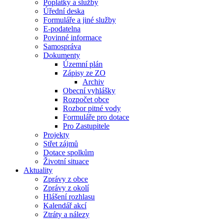
Poplatky a služby
Úřední deska
Formuláře a jiné služby
E-podatelna
Povinné informace
Samospráva
Dokumenty
Územní plán
Zápisy ze ZO
Archiv
Obecní vyhlášky
Rozpočet obce
Rozbor pitné vody
Formuláře pro dotace
Pro Zastupitele
Projekty
Střet zájmů
Dotace spolkům
Životní situace
Aktuality
Zprávy z obce
Zprávy z okolí
Hlášení rozhlasu
Kalendář akcí
Ztráty a nálezy