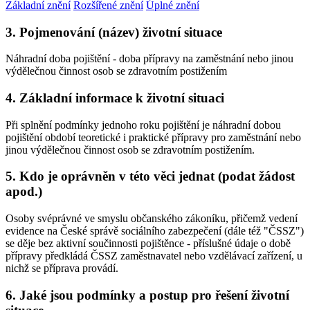
Základní znění
Rozšířené znění
Úplné znění
3. Pojmenování (název) životní situace
Náhradní doba pojištění - doba přípravy na zaměstnání nebo jinou
výdělečnou činnost osob se zdravotním postižením
4. Základní informace k životní situaci
Při splnění podmínky jednoho roku pojištění je náhradní dobou
pojištění období teoretické i praktické přípravy pro zaměstnání nebo
jinou výdělečnou činnost osob se zdravotním postižením.
5. Kdo je oprávněn v této věci jednat (podat žádost
apod.)
Osoby svéprávné ve smyslu občanského zákoníku, přičemž vedení
evidence na České správě sociálního zabezpečení (dále též "ČSSZ")
se děje bez aktivní součinnosti pojištěnce - příslušné údaje o době
přípravy předkládá ČSSZ zaměstnavatel nebo vzdělávací zařízení, u
nichž se příprava provádí.
6. Jaké jsou podmínky a postup pro řešení životní