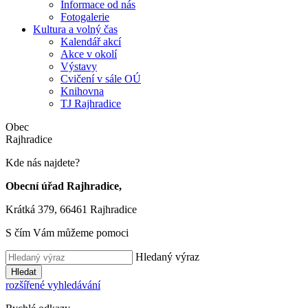
Informace od nás
Fotogalerie
Kultura a volný čas
Kalendář akcí
Akce v okolí
Výstavy
Cvičení v sále OÚ
Knihovna
TJ Rajhradice
Obec
Rajhradice
Kde nás najdete?
Obecní úřad Rajhradice,
Krátká 379, 66461 Rajhradice
S čím Vám můžeme pomoci
Hledaný výraz
Hledat
rozšířené vyhledávání