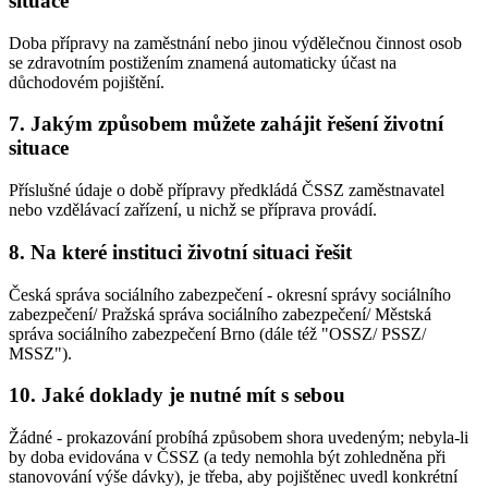
situace
Doba přípravy na zaměstnání nebo jinou výdělečnou činnost osob
se zdravotním postižením znamená automaticky účast na
důchodovém pojištění.
7. Jakým způsobem můžete zahájit řešení životní
situace
Příslušné údaje o době přípravy předkládá ČSSZ zaměstnavatel
nebo vzdělávací zařízení, u nichž se příprava provádí.
8. Na které instituci životní situaci řešit
Česká správa sociálního zabezpečení - okresní správy sociálního
zabezpečení/ Pražská správa sociálního zabezpečení/ Městská
správa sociálního zabezpečení Brno (dále též "OSSZ/ PSSZ/
MSSZ").
10. Jaké doklady je nutné mít s sebou
Žádné - prokazování probíhá způsobem shora uvedeným; nebyla-li
by doba evidována v ČSSZ (a tedy nemohla být zohledněna při
stanovování výše dávky), je třeba, aby pojištěnec uvedl konkrétní