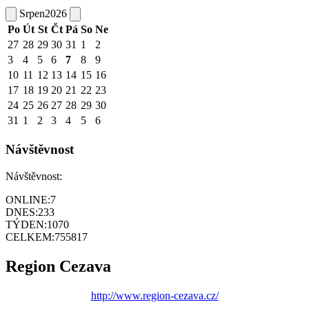
Srpen
2026
Po
Út
St
Čt
Pá
So
Ne
27
28
29
30
31
1
2
3
4
5
6
7
8
9
10
11
12
13
14
15
16
17
18
19
20
21
22
23
24
25
26
27
28
29
30
31
1
2
3
4
5
6
Návštěvnost
Návštěvnost:
ONLINE:
7
DNES:
233
TÝDEN:
1070
CELKEM:
755817
Region Cezava
http://www.region-cezava.cz/