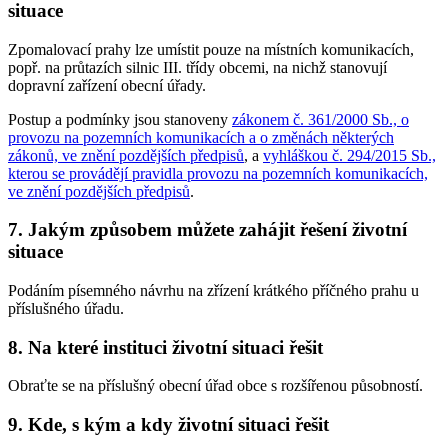
situace
Zpomalovací prahy lze umístit pouze na místních komunikacích,
popř. na průtazích silnic III. třídy obcemi, na nichž stanovují
dopravní zařízení obecní úřady.
Postup a podmínky jsou stanoveny
zákonem č. 361/2000 Sb., o
provozu na pozemních komunikacích a o změnách některých
zákonů, ve znění pozdějších předpisů
, a
vyhláškou č. 294/2015 Sb.,
kterou se provádějí pravidla provozu na pozemních komunikacích,
ve znění pozdějších předpisů
.
7. Jakým způsobem můžete zahájit řešení životní
situace
Podáním písemného návrhu na zřízení krátkého příčného prahu u
příslušného úřadu.
8. Na které instituci životní situaci řešit
Obraťte se na příslušný obecní úřad obce s rozšířenou působností.
9. Kde, s kým a kdy životní situaci řešit