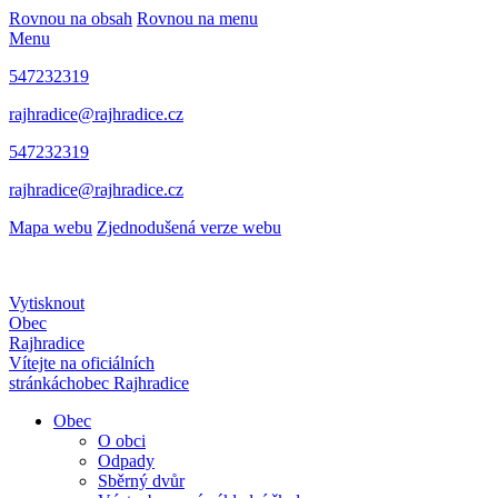
Rovnou na obsah
Rovnou na menu
Menu
547232319
rajhradice@rajhradice.cz
547232319
rajhradice@rajhradice.cz
Mapa webu
Zjednodušená verze webu
Vytisknout
Obec
Rajhradice
Vítejte na oficiálních
stránkách
obec Rajhradice
Obec
O obci
Odpady
Sběrný dvůr