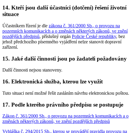
14. Kteří jsou další účastníci (dotčení) řešení životní
situace
Účastníkem řízení je dle
zákona č. 361/2000 Sb., o provozu na
pozemních komunikacích a o změnách některých zákonů, ve znění
pozdějších předpisů
, příslušný orgán
Policie České republiky
, bez
jehož předchozího písemného vyjádření nelze stanovit dopravní
zařízení.
15. Jaké další činnosti jsou po žadateli požadovány
Další činnosti nejsou stanoveny.
16. Elektronická služba, kterou lze využít
Tuto situaci není možné řešit zasláním návrhu elektronickou poštou.
17. Podle kterého právního předpisu se postupuje
Zákon č. 361/2000 Sb., o provozu na pozemních komunikacích a o
změnách některých zákonů, ve znění pozdějších předpisů
Vyhláška č. 294/2015 Sb., kterou se provádějí pravidla provozu na