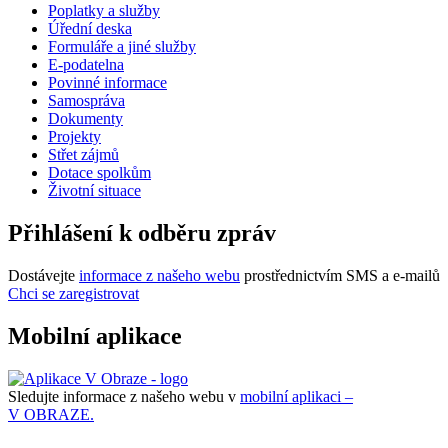
Poplatky a služby
Úřední deska
Formuláře a jiné služby
E-podatelna
Povinné informace
Samospráva
Dokumenty
Projekty
Střet zájmů
Dotace spolkům
Životní situace
Přihlášení k odběru zpráv
Dostávejte
informace z našeho webu
prostřednictvím SMS a e-mailů
Chci se zaregistrovat
Mobilní aplikace
Sledujte informace z našeho webu v
mobilní aplikaci –
V OBRAZE.