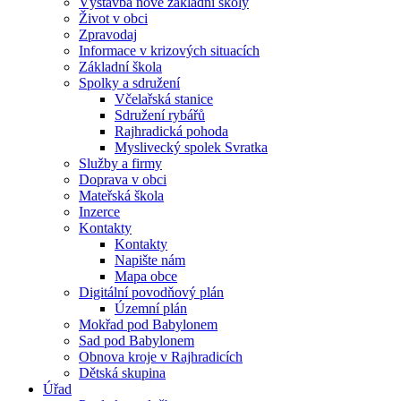
Výstavba nové základní školy
Život v obci
Zpravodaj
Informace v krizových situacích
Základní škola
Spolky a sdružení
Včelařská stanice
Sdružení rybářů
Rajhradická pohoda
Myslivecký spolek Svratka
Služby a firmy
Doprava v obci
Mateřská škola
Inzerce
Kontakty
Kontakty
Napište nám
Mapa obce
Digitální povodňový plán
Územní plán
Mokřad pod Babylonem
Sad pod Babylonem
Obnova kroje v Rajhradicích
Dětská skupina
Úřad