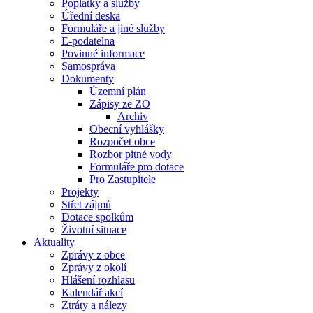
Poplatky a služby
Úřední deska
Formuláře a jiné služby
E-podatelna
Povinné informace
Samospráva
Dokumenty
Územní plán
Zápisy ze ZO
Archiv
Obecní vyhlášky
Rozpočet obce
Rozbor pitné vody
Formuláře pro dotace
Pro Zastupitele
Projekty
Střet zájmů
Dotace spolkům
Životní situace
Aktuality
Zprávy z obce
Zprávy z okolí
Hlášení rozhlasu
Kalendář akcí
Ztráty a nálezy