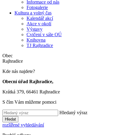
Informace od nás
Fotogalerie
Kultura a volný čas
Kalendář akcí
Akce v okolí
Výstavy
Cvičení v sále OÚ
Knihovna
TJ Rajhradice
Obec
Rajhradice
Kde nás najdete?
Obecní úřad Rajhradice,
Krátká 379, 66461 Rajhradice
S čím Vám můžeme pomoci
Hledaný výraz
Hledat
rozšířené vyhledávání