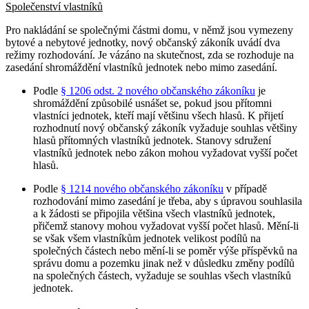
Společenství vlastníků
Pro nakládání se společnými částmi domu, v němž jsou vymezeny
bytové a nebytové jednotky, nový občanský zákoník uvádí dva
režimy rozhodování. Je vázáno na skutečnost, zda se rozhoduje na
zasedání shromáždění vlastníků jednotek nebo mimo zasedání.
Podle
§ 1206 odst. 2 nového občanského zákoníku
je
shromáždění způsobilé usnášet se, pokud jsou přítomni
vlastníci jednotek, kteří mají většinu všech hlasů. K přijetí
rozhodnutí nový občanský zákoník vyžaduje souhlas většiny
hlasů přítomných vlastníků jednotek. Stanovy sdružení
vlastníků jednotek nebo zákon mohou vyžadovat vyšší počet
hlasů.
Podle
§ 1214 nového občanského zákoníku
v případě
rozhodování mimo zasedání je třeba, aby s úpravou souhlasila
a k žádosti se připojila většina všech vlastníků jednotek,
přičemž stanovy mohou vyžadovat vyšší počet hlasů. Mění-li
se však všem vlastníkům jednotek velikost podílů na
společných částech nebo mění-li se poměr výše příspěvků na
správu domu a pozemku jinak než v důsledku změny podílů
na společných částech, vyžaduje se souhlas všech vlastníků
jednotek.