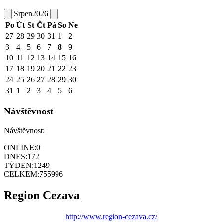
Srpen
2026
Po
Út
St
Čt
Pá
So
Ne
27
28
29
30
31
1
2
3
4
5
6
7
8
9
10
11
12
13
14
15
16
17
18
19
20
21
22
23
24
25
26
27
28
29
30
31
1
2
3
4
5
6
Návštěvnost
Návštěvnost:
ONLINE:
0
DNES:
172
TÝDEN:
1249
CELKEM:
755996
Region Cezava
http://www.region-cezava.cz/