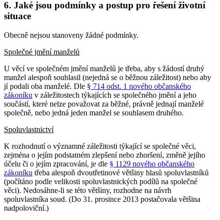
6. Jaké jsou podmínky a postup pro řešení životní
situace
Obecně nejsou stanoveny žádné podmínky.
Společné jmění manželů
U věcí ve společném jmění manželů je třeba, aby s žádostí druhý
manžel alespoň souhlasil (nejedná se o běžnou záležitost) nebo aby
jí podali oba manželé. Dle
§ 714 odst. 1 nového občanského
zákoníku
v záležitostech týkajících se společného jmění a jeho
součástí, které nelze považovat za běžné, právně jednají manželé
společně, nebo jedná jeden manžel se souhlasem druhého.
Spoluvlastnictví
K rozhodnutí o významné záležitosti týkající se společné věci,
zejména o jejím podstatném zlepšení nebo zhoršení, změně jejího
účelu či o jejím zpracování, je dle
§ 1129 nového občanského
zákoníku
třeba alespoň dvoutřetinové většiny hlasů spoluvlastníků
(počítáno podle velikosti spoluvlastnických podílů na společné
věci). Nedosáhne-li se této většiny, rozhodne na návrh
spoluvlastníka soud. (Do 31. prosince 2013 postačovala většina
nadpoloviční.)