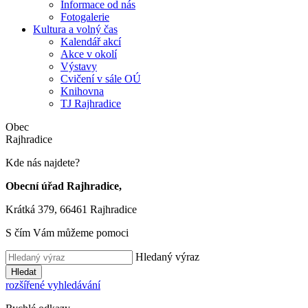
Informace od nás
Fotogalerie
Kultura a volný čas
Kalendář akcí
Akce v okolí
Výstavy
Cvičení v sále OÚ
Knihovna
TJ Rajhradice
Obec
Rajhradice
Kde nás najdete?
Obecní úřad Rajhradice,
Krátká 379, 66461 Rajhradice
S čím Vám můžeme pomoci
Hledaný výraz
Hledat
rozšířené vyhledávání