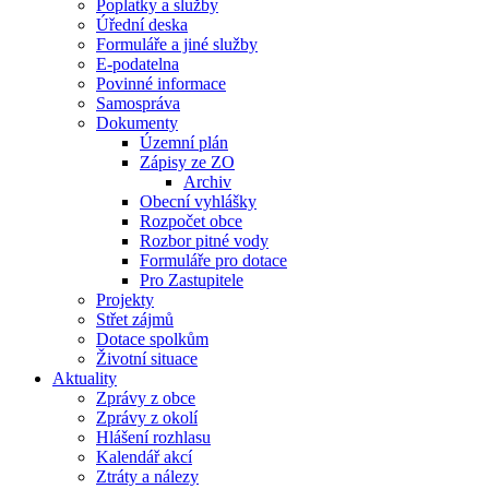
Poplatky a služby
Úřední deska
Formuláře a jiné služby
E-podatelna
Povinné informace
Samospráva
Dokumenty
Územní plán
Zápisy ze ZO
Archiv
Obecní vyhlášky
Rozpočet obce
Rozbor pitné vody
Formuláře pro dotace
Pro Zastupitele
Projekty
Střet zájmů
Dotace spolkům
Životní situace
Aktuality
Zprávy z obce
Zprávy z okolí
Hlášení rozhlasu
Kalendář akcí
Ztráty a nálezy