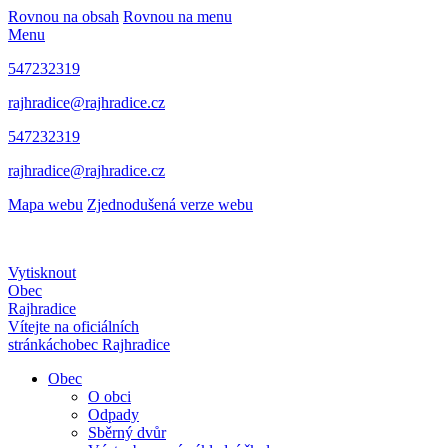
Rovnou na obsah
Rovnou na menu
Menu
547232319
rajhradice@rajhradice.cz
547232319
rajhradice@rajhradice.cz
Mapa webu
Zjednodušená verze webu
Vytisknout
Obec
Rajhradice
Vítejte na oficiálních
stránkách
obec Rajhradice
Obec
O obci
Odpady
Sběrný dvůr