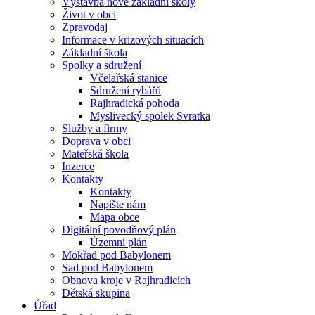
Výstavba nové základní školy
Život v obci
Zpravodaj
Informace v krizových situacích
Základní škola
Spolky a sdružení
Včelařská stanice
Sdružení rybářů
Rajhradická pohoda
Myslivecký spolek Svratka
Služby a firmy
Doprava v obci
Mateřská škola
Inzerce
Kontakty
Kontakty
Napište nám
Mapa obce
Digitální povodňový plán
Územní plán
Mokřad pod Babylonem
Sad pod Babylonem
Obnova kroje v Rajhradicích
Dětská skupina
Úřad