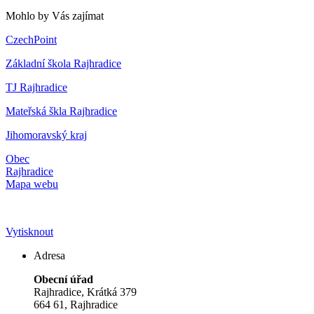
Mohlo by Vás zajímat
CzechPoint
Základní škola Rajhradice
TJ Rajhradice
Mateřská škla Rajhradice
Jihomoravský kraj
Obec
Rajhradice
Mapa webu
Vytisknout
Adresa
Obecní úřad
Rajhradice, Krátká 379
664 61, Rajhradice