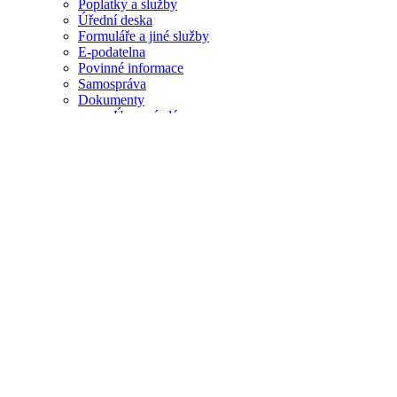
Poplatky a služby
Úřední deska
Formuláře a jiné služby
E-podatelna
Povinné informace
Samospráva
Dokumenty
Územní plán
Zápisy ze ZO
Archiv
Obecní vyhlášky
Rozpočet obce
Rozbor pitné vody
Formuláře pro dotace
Pro Zastupitele
Projekty
Střet zájmů
Dotace spolkům
Životní situace
Aktuality
Zprávy z obce
Zprávy z okolí
Hlášení rozhlasu
Kalendář akcí
Ztráty a nálezy