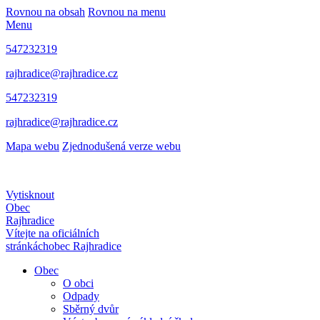
Rovnou na obsah
Rovnou na menu
Menu
547232319
rajhradice@rajhradice.cz
547232319
rajhradice@rajhradice.cz
Mapa webu
Zjednodušená verze webu
Vytisknout
Obec
Rajhradice
Vítejte na oficiálních
stránkách
obec Rajhradice
Obec
O obci
Odpady
Sběrný dvůr