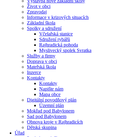
Výstavba nové základní školy
Život v obci
Zpravodaj
Informace v krizových situacích
Základní škola
Spolky a sdružení
Včelařská stanice
Sdružení rybářů
Rajhradická pohoda
Myslivecký spolek Svratka
Služby a firmy
Doprava v obci
Mateřská škola
Inzerce
Kontakty
Kontakty
Napište nám
Mapa obce
Digitální povodňový plán
Územní plán
Mokřad pod Babylonem
Sad pod Babylonem
Obnova kroje v Rajhradicích
Dětská skupina
Úřad