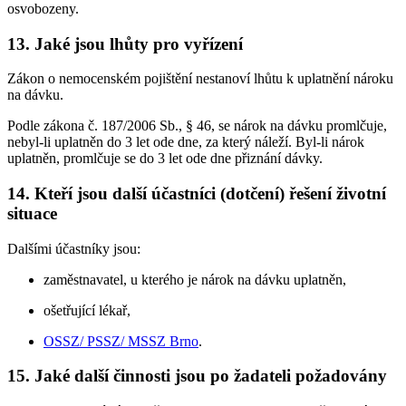
osvobozeny.
13. Jaké jsou lhůty pro vyřízení
Zákon o nemocenském pojištění nestanoví lhůtu k uplatnění nároku
na dávku.
Podle zákona č. 187/2006 Sb., § 46, se nárok na dávku promlčuje,
nebyl-li uplatněn do 3 let ode dne, za který náleží. Byl-li nárok
uplatněn, promlčuje se do 3 let ode dne přiznání dávky.
14. Kteří jsou další účastníci (dotčení) řešení životní
situace
Dalšími účastníky jsou:
zaměstnavatel, u kterého je nárok na dávku uplatněn,
ošetřující lékař,
OSSZ/ PSSZ/ MSSZ Brno
.
15. Jaké další činnosti jsou po žadateli požadovány