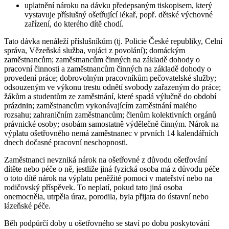
uplatnění nároku na dávku předepsaným tiskopisem, který
vystavuje příslušný ošetřující lékař, popř. dětské výchovné
zařízení, do kterého dítě chodí.
Tato dávka nenáleží příslušníkům (tj. Policie České republiky, Celní
správa, Vězeňská služba, vojáci z povolání); domáckým
zaměstnancům; zaměstnancům činných na základě dohody o
pracovní činnosti a zaměstnancům činných na základě dohody o
provedení práce; dobrovolným pracovníkům pečovatelské služby;
odsouzeným ve výkonu trestu odnětí svobody zařazeným do práce;
žákům a studentům ze zaměstnání, které spadá výlučně do období
prázdnin; zaměstnancům vykonávajícím zaměstnání malého
rozsahu; zahraničním zaměstnancům; členům kolektivních orgánů
právnické osoby; osobám samostatně výdělečně činným. Nárok na
výplatu ošetřovného nemá zaměstnanec v prvních 14 kalendářních
dnech dočasné pracovní neschopnosti.
Zaměstnanci nevzniká nárok na ošetřovné z důvodu ošetřování
dítěte nebo péče o ně, jestliže jiná fyzická osoba má z důvodu péče
o toto dítě nárok na výplatu peněžité pomoci v mateřství nebo na
rodičovský příspěvek. To neplatí, pokud tato jiná osoba
onemocněla, utrpěla úraz, porodila, byla přijata do ústavní nebo
lázeňské péče.
Běh podpůrčí doby u ošetřovného se staví po dobu poskytování