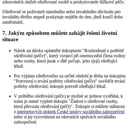
zdravotních služeb ošetřované osobě u poskytovatele lůžkové péče.
Ošetřovné se poživateli starobního nebo invalidního důchodu pro
invaliditu třetího stupně poskytuje nejdéle do dne, jímž končí doba
zaměstnání.
7. Jakým způsobem můžete zahájit řešení životní
situace
Nárok na dávku uplatněte tiskopisem "Rozhodnutí o potřebě
ošetřování (péče)", který vystaví při onemocnění člena rodiny
nebo osoby, která jinak o dítě pečuje, jeho (její) ošetřující
lékař.
Pro výplatu ošetřovného za určité období je třeba na tiskopisu
"Potvrzení o trvání potřeby ošetřování (péče)" osvědčit trvání
potřeby ošetřování; tiskopis potvrdí ošetřující lékař.
V průběhu ošetřování (péče) je možné se jednou vystřídat, k
tomu je nutné vyplnit tiskopis "Žádost o ošetřovné osoby,
která převzala ošetřování (péči)". Tiskopis si můžete stáhnout
z
internetových stránek České správy sociálního zabezpečení
nebo si jej vyzvednout na okresních správách sociálního
zabezpečení.