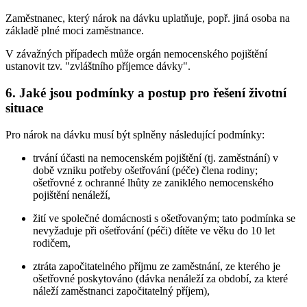
Zaměstnanec, který nárok na dávku uplatňuje, popř. jiná osoba na
základě plné moci zaměstnance.
V závažných případech může orgán nemocenského pojištění
ustanovit tzv. "zvláštního příjemce dávky".
6. Jaké jsou podmínky a postup pro řešení životní
situace
Pro nárok na dávku musí být splněny následující podmínky:
trvání účasti na nemocenském pojištění (tj. zaměstnání) v
době vzniku potřeby ošetřování (péče) člena rodiny;
ošetřovné z ochranné lhůty ze zaniklého nemocenského
pojištění nenáleží,
žití ve společné domácnosti s ošetřovaným; tato podmínka se
nevyžaduje při ošetřování (péči) dítěte ve věku do 10 let
rodičem,
ztráta započitatelného příjmu ze zaměstnání, ze kterého je
ošetřovné poskytováno (dávka nenáleží za období, za které
náleží zaměstnanci započitatelný příjem),