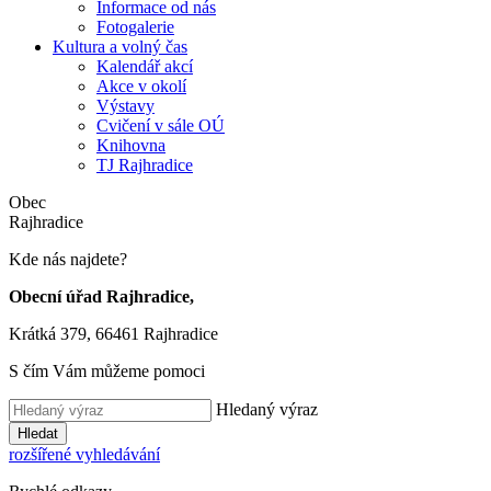
Informace od nás
Fotogalerie
Kultura a volný čas
Kalendář akcí
Akce v okolí
Výstavy
Cvičení v sále OÚ
Knihovna
TJ Rajhradice
Obec
Rajhradice
Kde nás najdete?
Obecní úřad Rajhradice,
Krátká 379, 66461 Rajhradice
S čím Vám můžeme pomoci
Hledaný výraz
Hledat
rozšířené vyhledávání