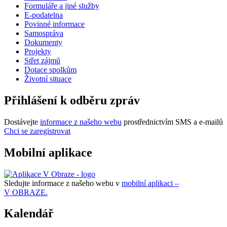
Formuláře a jiné služby
E-podatelna
Povinné informace
Samospráva
Dokumenty
Projekty
Střet zájmů
Dotace spolkům
Životní situace
Přihlášení k odběru zpráv
Dostávejte
informace z našeho webu
prostřednictvím SMS a e-mailů
Chci se zaregistrovat
Mobilní aplikace
Sledujte informace z našeho webu v
mobilní aplikaci –
V OBRAZE.
Kalendář