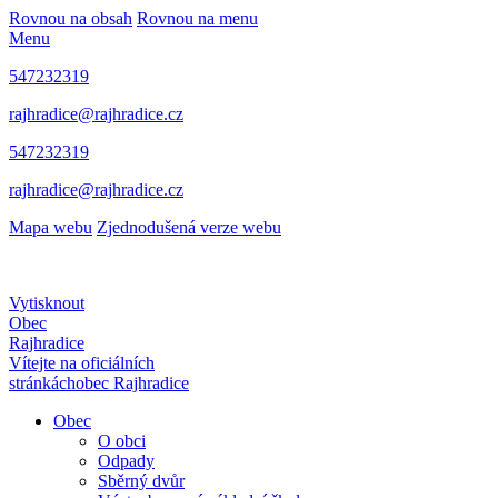
Rovnou na obsah
Rovnou na menu
Menu
547232319
rajhradice@rajhradice.cz
547232319
rajhradice@rajhradice.cz
Mapa webu
Zjednodušená verze webu
Vytisknout
Obec
Rajhradice
Vítejte na oficiálních
stránkách
obec Rajhradice
Obec
O obci
Odpady
Sběrný dvůr