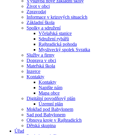
Výstavba nové základní školy
Život v obci
Zpravodaj
Informace v krizových situacích
Základní škola
Spolky a sdružení
Včelařská stanice
Sdružení rybářů
Rajhradická pohoda
Myslivecký spolek Svratka
Služby a firmy
Doprava v obci
Mateřská škola
Inzerce
Kontakty
Kontakty
Napište nám
Mapa obce
Digitální povodňový plán
Územní plán
Mokřad pod Babylonem
Sad pod Babylonem
Obnova kroje v Rajhradicích
Dětská skupina
Úřad