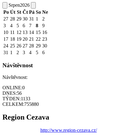
Srpen
2026
Po
Út
St
Čt
Pá
So
Ne
27
28
29
30
31
1
2
3
4
5
6
7
8
9
10
11
12
13
14
15
16
17
18
19
20
21
22
23
24
25
26
27
28
29
30
31
1
2
3
4
5
6
Návštěvnost
Návštěvnost:
ONLINE:
0
DNES:
56
TÝDEN:
1133
CELKEM:
755880
Region Cezava
http://www.region-cezava.cz/