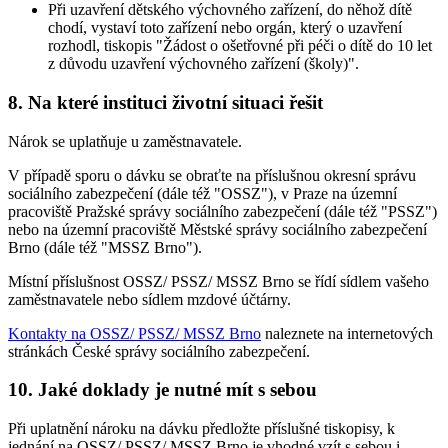
Při uzavření dětského výchovného zařízení, do něhož dítě
chodí, vystaví toto zařízení nebo orgán, který o uzavření
rozhodl, tiskopis "Žádost o ošetřovné při péči o dítě do 10 let
z důvodu uzavření výchovného zařízení (školy)".
8. Na které instituci životní situaci řešit
Nárok se uplatňuje u zaměstnavatele.
V případě sporu o dávku se obraťte na příslušnou okresní správu
sociálního zabezpečení (dále též "OSSZ"), v Praze na územní
pracoviště Pražské správy sociálního zabezpečení (dále též "PSSZ")
nebo na územní pracoviště Městské správy sociálního zabezpečení
Brno (dále též "MSSZ Brno").
Místní příslušnost OSSZ/ PSSZ/ MSSZ Brno se řídí sídlem vašeho
zaměstnavatele nebo sídlem mzdové účtárny.
Kontakty na OSSZ/ PSSZ/ MSSZ Brno
naleznete na internetových
stránkách České správy sociálního zabezpečení.
10. Jaké doklady je nutné mít s sebou
Při uplatnění nároku na dávku předložte příslušné tiskopisy, k
jednání na OSSZ/ PSSZ/ MSSZ Brno je vhodné vzít s sebou i