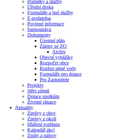
Poplatky a služby
Úřední deska
Formuláře a jiné služby
E-podatelna
Povinné informace
Samospráva
Dokumenty
Územní plán
Zápisy ze ZO
Archiv
Obecní vyhlášky
Rozpočet obce
Rozbor pitné vody
Formuláře pro dotace
Pro Zastupitele
Projekty
Střet zájmů
Dotace spolkům
Životní situace
Aktuality
Zprávy z obce
Zprávy z okolí
Hlášení rozhlasu
Kalendář akcí
Ztráty a nálezy