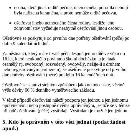
osoba, která jinak o dítě pečuje, onemocněla, porodila nebo jí
byla nařízena karanténa, a proto nemůže o dítě pečovat,
ošetřovat jiného nemocného člena rodiny, jestliže jeho
zdravotní stav vyžaduje nezbytně ošetřování jinou osobou.
Ošetřovné se poskytuje od prvního dne potřeby ošetřování (péče) po
dobu 9 kalendářních dnů.
Zaměstnanci, který má v trvalé péči alespoň jedno dítě ve věku do
16 let, které neukončilo povinnou školní docházku, a je jinak
osamělý (tj. svobodný, rozvedený, ovdovělý, nežije-li s druhem
nebo registrovaným partnerem), se ošetřovné poskytuje od prvního
dne potřeby ošetřování (péče) po dobu 16 kalendářních dnů.
Ošetřovné se stanoví stejným způsobem jako nemocenské, včetně
výše dávky 60 % denního vyměřovacího základu.
V témž případě ošetřování náleží podpora jen jednou a jen jednomu
oprávněnému nebo postupně dvěma oprávněným, jestliže se v témže
případě ošetřování (péče) vystřídají. Vystřídání je možné jen jednou.
5. Kdo je oprávněn v této věci jednat (podat žádost
apod.)