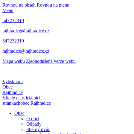
Rovnou na obsah
Rovnou na menu
Menu
547232319
rajhradice@rajhradice.cz
547232319
rajhradice@rajhradice.cz
Mapa webu
Zjednodušená verze webu
Vytisknout
Obec
Rajhradice
Vítejte na oficiálních
stránkách
obec Rajhradice
Obec
O obci
Odpady
Sběrný dvůr