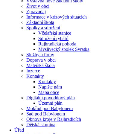
Výstavba nové základní školy
Život v obci
Zpravodaj
Informace v krizových situacích
Základní škola
Spolky a sdružení
Včelařská stanice
Sdružení rybářů
Rajhradická pohoda
Myslivecký spolek Svratka
Služby a firmy
Doprava v obci
Mateřská škola
Inzerce
Kontakty
Kontakty
Napište nám
Mapa obce
Digitální povodňový plán
Územní plán
Mokřad pod Babylonem
Sad pod Babylonem
Obnova kroje v Rajhradicích
Dětská skupina
Úřad