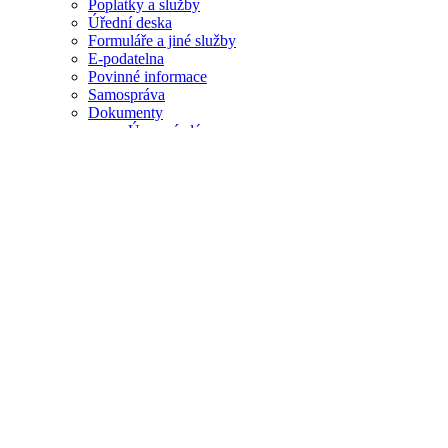
Poplatky a služby
Úřední deska
Formuláře a jiné služby
E-podatelna
Povinné informace
Samospráva
Dokumenty
Územní plán
Zápisy ze ZO
Archiv
Obecní vyhlášky
Rozpočet obce
Rozbor pitné vody
Formuláře pro dotace
Pro Zastupitele
Projekty
Střet zájmů
Dotace spolkům
Životní situace
Aktuality
Zprávy z obce
Zprávy z okolí
Hlášení rozhlasu
Kalendář akcí
Ztráty a nálezy