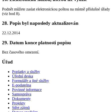
Podnět můžete zaslat elektronickou poštou na místně příslušné úřady
(viz bod 8).
28. Popis byl naposledy aktualizován
22.12.2014
29. Datum konce platnosti popisu
Bez časového omezení.
Úřad
Poplatky a služby
Úřední deska
Formuláře a jiné služby
E-podatelna
Povinné informace
Samospráva
Dokumenty
Projekty
Střet zájmů