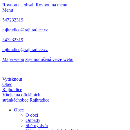
Rovnou na obsah
Rovnou na menu
Menu
547232319
rajhradice@rajhradice.cz
547232319
rajhradice@rajhradice.cz
Mapa webu
Zjednodušená verze webu
Vytisknout
Obec
Rajhradice
Vítejte na oficiálních
stránkách
obec Rajhradice
Obec
O obci
Odpady
Sběrný dvůr