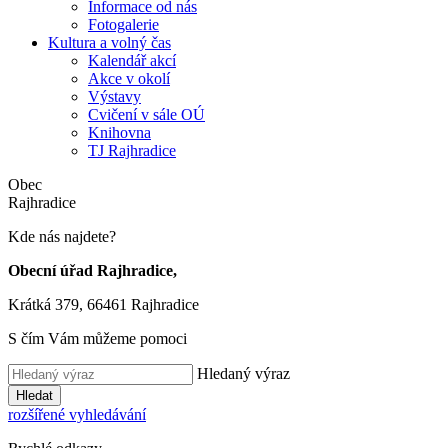
Informace od nás
Fotogalerie
Kultura a volný čas
Kalendář akcí
Akce v okolí
Výstavy
Cvičení v sále OÚ
Knihovna
TJ Rajhradice
Obec
Rajhradice
Kde nás najdete?
Obecní úřad Rajhradice,
Krátká 379, 66461 Rajhradice
S čím Vám můžeme pomoci
Hledaný výraz
Hledat
rozšířené vyhledávání