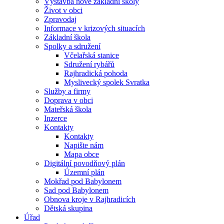
Výstavba nové základní školy
Život v obci
Zpravodaj
Informace v krizových situacích
Základní škola
Spolky a sdružení
Včelařská stanice
Sdružení rybářů
Rajhradická pohoda
Myslivecký spolek Svratka
Služby a firmy
Doprava v obci
Mateřská škola
Inzerce
Kontakty
Kontakty
Napište nám
Mapa obce
Digitální povodňový plán
Územní plán
Mokřad pod Babylonem
Sad pod Babylonem
Obnova kroje v Rajhradicích
Dětská skupina
Úřad