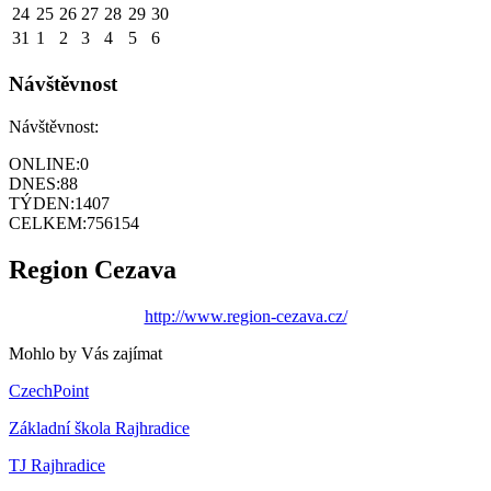
24
25
26
27
28
29
30
31
1
2
3
4
5
6
Návštěvnost
Návštěvnost:
ONLINE:
0
DNES:
88
TÝDEN:
1407
CELKEM:
756154
Region Cezava
http://www.region-cezava.cz/
Mohlo by Vás zajímat
CzechPoint
Základní škola Rajhradice
TJ Rajhradice