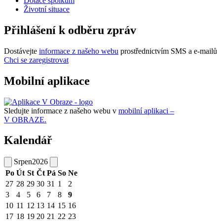
Dotace spolkům
Životní situace
Přihlášení k odběru zpráv
Dostávejte
informace z našeho webu
prostřednictvím SMS a e-mailů
Chci se zaregistrovat
Mobilní aplikace
Sledujte informace z našeho webu v
mobilní aplikaci –
V OBRAZE.
Kalendář
Srpen
2026
Po
Út
St
Čt
Pá
So
Ne
27
28
29
30
31
1
2
3
4
5
6
7
8
9
10
11
12
13
14
15
16
17
18
19
20
21
22
23