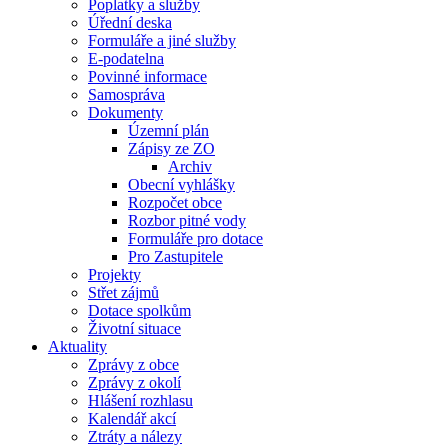
Poplatky a služby
Úřední deska
Formuláře a jiné služby
E-podatelna
Povinné informace
Samospráva
Dokumenty
Územní plán
Zápisy ze ZO
Archiv
Obecní vyhlášky
Rozpočet obce
Rozbor pitné vody
Formuláře pro dotace
Pro Zastupitele
Projekty
Střet zájmů
Dotace spolkům
Životní situace
Aktuality
Zprávy z obce
Zprávy z okolí
Hlášení rozhlasu
Kalendář akcí
Ztráty a nálezy