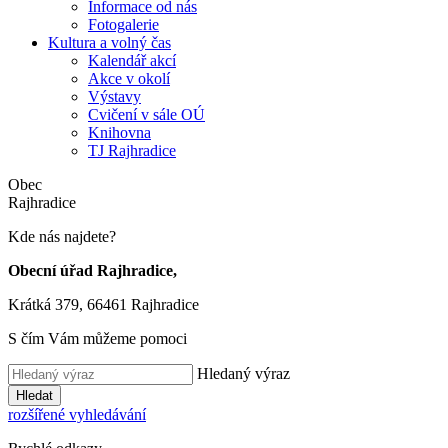
Informace od nás
Fotogalerie
Kultura a volný čas
Kalendář akcí
Akce v okolí
Výstavy
Cvičení v sále OÚ
Knihovna
TJ Rajhradice
Obec
Rajhradice
Kde nás najdete?
Obecní úřad Rajhradice,
Krátká 379, 66461 Rajhradice
S čím Vám můžeme pomoci
Hledaný výraz
Hledat
rozšířené vyhledávání