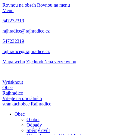
Rovnou na obsah
Rovnou na menu
Menu
547232319
rajhradice@rajhradice.cz
547232319
rajhradice@rajhradice.cz
Mapa webu
Zjednodušená verze webu
Vytisknout
Obec
Rajhradice
Vítejte na oficiálních
stránkách
obec Rajhradice
Obec
O obci
Odpady
Sběrný dvůr