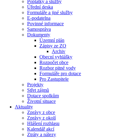
Poplatky a služby
Úřední deska
Formuláře a jiné služby
E-podatelna
Povinné informace
Samospráva
Dokumenty
Územní plán
Zápisy ze ZO
Archiv
Obecní vyhlášky
Rozpočet obce
Rozbor pitné vody
Formuláře pro dotace
Pro Zastupitele
Projekty
Střet zájmů
Dotace spolkům
Životní situace
Aktuality
Zprávy z obce
Zprávy z okolí
Hlášení rozhlasu
Kalendář akcí
Ztráty a nálezy