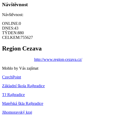
Návštěvnost
Návštěvnost:
ONLINE:
0
DNES:
43
TÝDEN:
880
CELKEM:
755627
Region Cezava
http://www.region-cezava.cz/
Mohlo by Vás zajímat
CzechPoint
Základní škola Rajhradice
TJ Rajhradice
Mateřská škla Rajhradice
Jihomoravský kraj