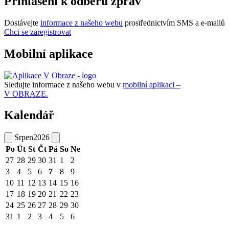
Přihlášení k odběru zpráv
Dostávejte
informace z našeho webu
prostřednictvím SMS a e-mailů
Chci se zaregistrovat
Mobilní aplikace
Sledujte informace z našeho webu v
mobilní aplikaci –
V OBRAZE.
Kalendář
Srpen
2026
Po
Út
St
Čt
Pá
So
Ne
27
28
29
30
31
1
2
3
4
5
6
7
8
9
10
11
12
13
14
15
16
17
18
19
20
21
22
23
24
25
26
27
28
29
30
31
1
2
3
4
5
6