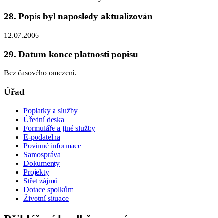
28. Popis byl naposledy aktualizován
12.07.2006
29. Datum konce platnosti popisu
Bez časového omezení.
Úřad
Poplatky a služby
Úřední deska
Formuláře a jiné služby
E-podatelna
Povinné informace
Samospráva
Dokumenty
Projekty
Střet zájmů
Dotace spolkům
Životní situace