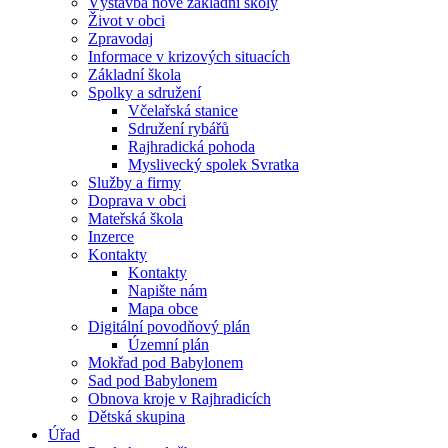
Výstavba nové základní školy
Život v obci
Zpravodaj
Informace v krizových situacích
Základní škola
Spolky a sdružení
Včelařská stanice
Sdružení rybářů
Rajhradická pohoda
Myslivecký spolek Svratka
Služby a firmy
Doprava v obci
Mateřská škola
Inzerce
Kontakty
Kontakty
Napište nám
Mapa obce
Digitální povodňový plán
Územní plán
Mokřad pod Babylonem
Sad pod Babylonem
Obnova kroje v Rajhradicích
Dětská skupina
Úřad