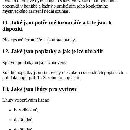
Doklad o tom, že bylo jednáno s každým z vlastníků honebních
pozemků v honitbě a žádný s umístěním toho konkrétního
mysliveckého zařízení nedal souhlas.
11. Jaké jsou potřebné formuláře a kde jsou k
dispozici
Předepsané formuláře nejsou stanoveny.
12. Jaké jsou poplatky a jak je lze uhradit
Správní poplatky nejsou stanoveny.
Soudní poplatky jsou stanoveny dle zákona o soudních poplatcích -
pol. 14a popř. pol. 15 Sazebníku poplatků.
13. Jaké jsou lhůty pro vyřízení
Lhůty ve správním řízení:
bezodkladně,
do 30 dnů,
do 60 dnů,