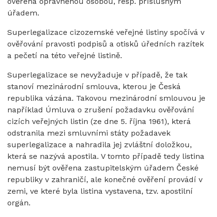
ověřena oprávněnou osobou, resp. příslušným
úřadem.
Superlegalizace cizozemské veřejné listiny spočívá v
ověřování pravosti podpisů a otisků úředních razítek
a pečetí na této veřejné listině.
Superlegalizace se nevyžaduje v případě, že tak
stanoví mezinárodní smlouva, kterou je Česká
republika vázána. Takovou mezinárodní smlouvou je
například Úmluva o zrušení požadavku ověřování
cizích veřejných listin (ze dne 5. října 1961), která
odstranila mezi smluvními státy požadavek
superlegalizace a nahradila jej zvláštní doložkou,
která se nazývá apostila. V tomto případě tedy listina
nemusí být ověřena zastupitelským úřadem České
republiky v zahraničí, ale konečné ověření provádí v
zemi, ve které byla listina vystavena, tzv. apostilní
orgán.