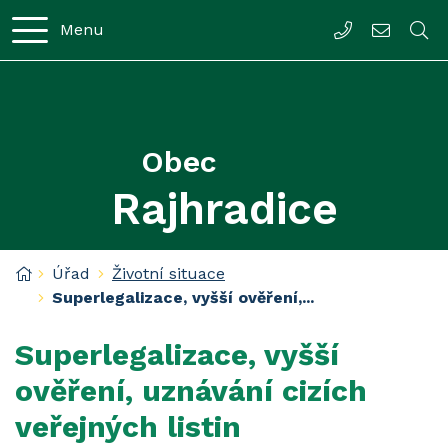
Rovnou na obsah
Menu
547232319
rajhradi
Obec
Rajhradice
Úvodní stránka
Úřad
Životní situace
Superlegalizace, vyšší ověření,...
Superlegalizace, vyšší
ověření, uznávání cizích
veřejných listin