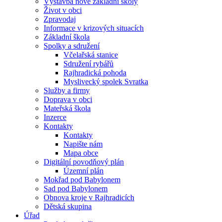
Výstavba nové základní školy
Život v obci
Zpravodaj
Informace v krizových situacích
Základní škola
Spolky a sdružení
Včelařská stanice
Sdružení rybářů
Rajhradická pohoda
Myslivecký spolek Svratka
Služby a firmy
Doprava v obci
Mateřská škola
Inzerce
Kontakty
Kontakty
Napište nám
Mapa obce
Digitální povodňový plán
Územní plán
Mokřad pod Babylonem
Sad pod Babylonem
Obnova kroje v Rajhradicích
Dětská skupina
Úřad