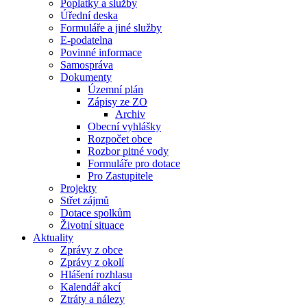
Poplatky a služby
Úřední deska
Formuláře a jiné služby
E-podatelna
Povinné informace
Samospráva
Dokumenty
Územní plán
Zápisy ze ZO
Archiv
Obecní vyhlášky
Rozpočet obce
Rozbor pitné vody
Formuláře pro dotace
Pro Zastupitele
Projekty
Střet zájmů
Dotace spolkům
Životní situace
Aktuality
Zprávy z obce
Zprávy z okolí
Hlášení rozhlasu
Kalendář akcí
Ztráty a nálezy