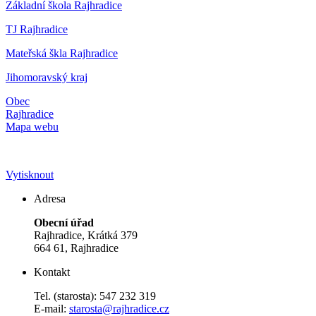
Základní škola Rajhradice
TJ Rajhradice
Mateřská škla Rajhradice
Jihomoravský kraj
Obec
Rajhradice
Mapa webu
Vytisknout
Adresa
Obecní úřad
Rajhradice, Krátká 379
664 61, Rajhradice
Kontakt
Tel. (starosta): 547 232 319
E-mail:
starosta@rajhradice.cz