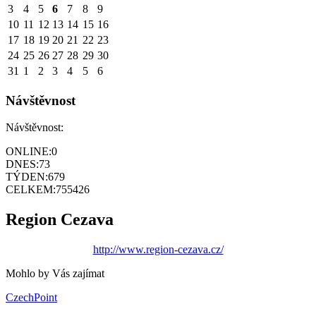
3
4
5
6
7
8
9
10
11
12
13
14
15
16
17
18
19
20
21
22
23
24
25
26
27
28
29
30
31
1
2
3
4
5
6
Návštěvnost
Návštěvnost:
ONLINE:
0
DNES:
73
TÝDEN:
679
CELKEM:
755426
Region Cezava
http://www.region-cezava.cz/
Mohlo by Vás zajímat
CzechPoint