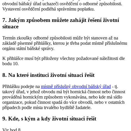
obvodní báňský úřad uchazeči osvědčení o odborné způsobilosti.
Vystavení osvědčení podléhá správnímu poplatku.
7. Jakým způsobem můžete zahájit řešení životní
situace
Termín zkoušky odborné způsobilosti může být stanoven až na
základě písemné přihlášky, kterou je třeba podat místně příslušnému
orgánu státní báňské správy.
K přihlášce musí být přiloženy všechny požadované náležitosti dle
bodu 10.
8. Na které instituci životní situaci řešit
Přihlášku podejte na
místně příslušný obvodní báňský úřad
- tj.
takový úřad, v jehož obvodu má být hornická činnost nebo činnost
prováděná hornickým způsobem vykonávána, nebo kde má sídlo
organizace, pokud činnost spadá do více obvodů, nebo v ostatních
případech podle místa trvalého bydliště žadatele.
9. Kde, s kým a kdy životní situaci řešit
Viz bod 8