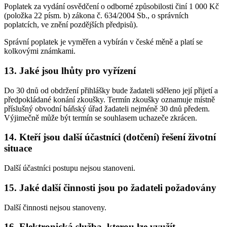
Poplatek za vydání osvědčení o odborné způsobilosti činí 1 000 Kč
(položka 22 písm. b) zákona č. 634/2004 Sb., o správních
poplatcích, ve znění pozdějších předpisů).
Správní poplatek je vyměřen a vybírán v české měně a platí se
kolkovými známkami.
13. Jaké jsou lhůty pro vyřízení
Do 30 dnů od obdržení přihlášky bude žadateli sděleno její přijetí a
předpokládané konání zkoušky. Termín zkoušky oznamuje místně
příslušný obvodní báňský úřad žadateli nejméně 30 dnů předem.
Výjimečně může být termín se souhlasem uchazeče zkrácen.
14. Kteří jsou další účastníci (dotčení) řešení životní
situace
Další účastníci postupu nejsou stanoveni.
15. Jaké další činnosti jsou po žadateli požadovány
Další činnosti nejsou stanoveny.
16. Elektronická služba, kterou lze využít