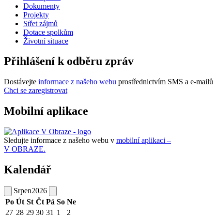
Dokumenty
Projekty
Střet zájmů
Dotace spolkům
Životní situace
Přihlášení k odběru zpráv
Dostávejte
informace z našeho webu
prostřednictvím SMS a e-mailů
Chci se zaregistrovat
Mobilní aplikace
Sledujte informace z našeho webu v
mobilní aplikaci –
V OBRAZE.
Kalendář
Srpen
2026
Po
Út
St
Čt
Pá
So
Ne
27
28
29
30
31
1
2