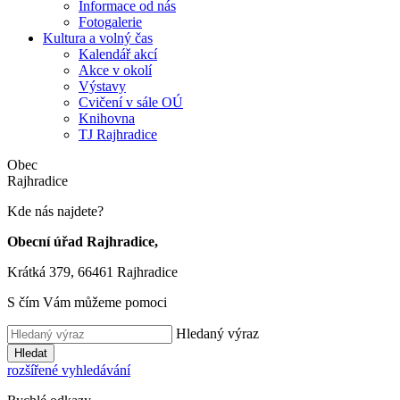
Informace od nás
Fotogalerie
Kultura a volný čas
Kalendář akcí
Akce v okolí
Výstavy
Cvičení v sále OÚ
Knihovna
TJ Rajhradice
Obec
Rajhradice
Kde nás najdete?
Obecní úřad Rajhradice,
Krátká 379, 66461 Rajhradice
S čím Vám můžeme pomoci
Hledaný výraz
Hledat
rozšířené vyhledávání