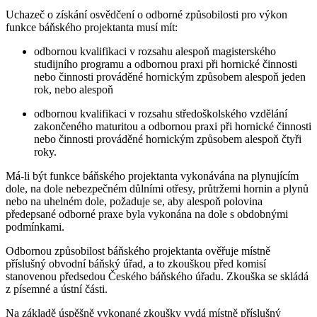
Uchazeč o získání osvědčení o odborné způsobilosti pro výkon
funkce báňského projektanta musí mít:
odbornou kvalifikaci v rozsahu alespoň magisterského
studijního programu a odbornou praxi při hornické činnosti
nebo činnosti prováděné hornickým způsobem alespoň jeden
rok, nebo alespoň
odbornou kvalifikaci v rozsahu středoškolského vzdělání
zakončeného maturitou a odbornou praxi při hornické činnosti
nebo činnosti prováděné hornickým způsobem alespoň čtyři
roky.
Má-li být funkce báňského projektanta vykonávána na plynujícím
dole, na dole nebezpečném důlními otřesy, průtržemi hornin a plynů
nebo na uhelném dole, požaduje se, aby alespoň polovina
předepsané odborné praxe byla vykonána na dole s obdobnými
podmínkami.
Odbornou způsobilost báňského projektanta ověřuje místně
příslušný obvodní báňský úřad, a to zkouškou před komisí
stanovenou předsedou Českého báňského úřadu. Zkouška se skládá
z písemné a ústní části.
Na základě úspěšně vykonané zkoušky vydá místně příslušný