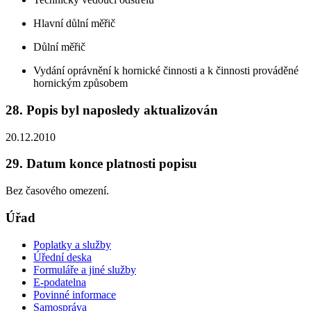
Hlavní důlní měřič
Důlní měřič
Vydání oprávnění k hornické činnosti a k činnosti prováděné
hornickým způsobem
28. Popis byl naposledy aktualizován
20.12.2010
29. Datum konce platnosti popisu
Bez časového omezení.
Úřad
Poplatky a služby
Úřední deska
Formuláře a jiné služby
E-podatelna
Povinné informace
Samospráva