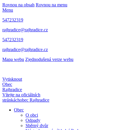
Rovnou na obsah
Rovnou na menu
Menu
547232319
rajhradice@rajhradice.cz
547232319
rajhradice@rajhradice.cz
Mapa webu
Zjednodušená verze webu
Vytisknout
Obec
Rajhradice
Vítejte na oficiálních
stránkách
obec Rajhradice
Obec
O obci
Odpady
Sběrný dvůr