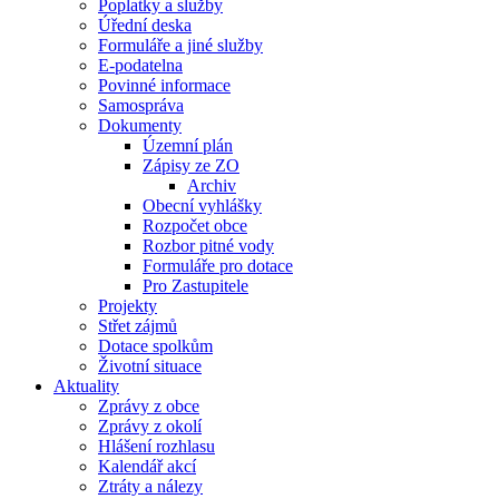
Poplatky a služby
Úřední deska
Formuláře a jiné služby
E-podatelna
Povinné informace
Samospráva
Dokumenty
Územní plán
Zápisy ze ZO
Archiv
Obecní vyhlášky
Rozpočet obce
Rozbor pitné vody
Formuláře pro dotace
Pro Zastupitele
Projekty
Střet zájmů
Dotace spolkům
Životní situace
Aktuality
Zprávy z obce
Zprávy z okolí
Hlášení rozhlasu
Kalendář akcí
Ztráty a nálezy