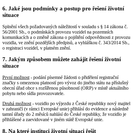
6. Jaké jsou podmínky a postup pro řešení životní
situace
Splnění všech požadovaných náležitostí v souladu s § 14 zákona č.
56/2001 Sb., o podmínkách provozu vozidel na pozemních
komunikacích a o změně zákona o pojištění odpovědnosti z provozu
vozidla, ve znění pozdějších předpisů, a vyhláškou č. 343/2014 Sb.,
o registraci vozidel, v platném znění.
7. Jakým způsobem můžete zahájit řešení životní
situace
První možnost
- podání písemné žádosti o přidělení registrační
značky s omezenou platností pro vývoz do jiného státu na příslušný
obecní úřad obce s rozšířenou působností (ORP) v místě aktuálního
pobytu nebo sídla provozovatele.
Druhá možnost
- vozidlo po výjezdu z České republiky nový majitel
v zahraničí (v rámci Evropské unie) přihlásí do evidence a následně
tamní úřady do 2 měsíců nahlásí do České republiky, že vozidlo je
přihlášené a zaevidované v jiném státě Evropské unie.
8. Na které instituci životní situaci řešit