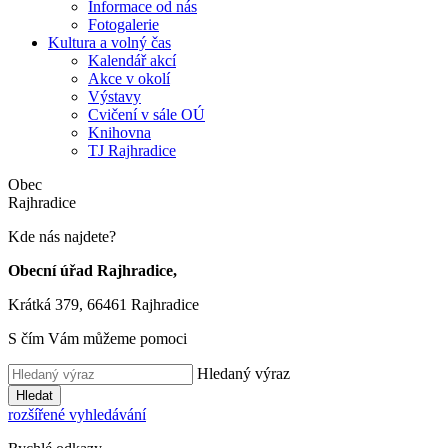
Informace od nás
Fotogalerie
Kultura a volný čas
Kalendář akcí
Akce v okolí
Výstavy
Cvičení v sále OÚ
Knihovna
TJ Rajhradice
Obec
Rajhradice
Kde nás najdete?
Obecní úřad Rajhradice,
Krátká 379, 66461 Rajhradice
S čím Vám můžeme pomoci
Hledaný výraz
Hledat
rozšířené vyhledávání