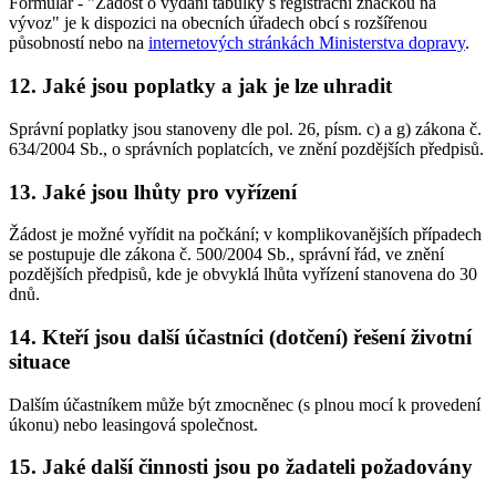
Formulář - "Žádost o vydání tabulky s registrační značkou na
vývoz" je k dispozici na obecních úřadech obcí s rozšířenou
působností nebo na
internetových stránkách Ministerstva dopravy
.
12. Jaké jsou poplatky a jak je lze uhradit
Správní poplatky jsou stanoveny dle pol. 26, písm. c) a g) zákona č.
634/2004 Sb., o správních poplatcích, ve znění pozdějších předpisů.
13. Jaké jsou lhůty pro vyřízení
Žádost je možné vyřídit na počkání; v komplikovanějších případech
se postupuje dle zákona č. 500/2004 Sb., správní řád, ve znění
pozdějších předpisů, kde je obvyklá lhůta vyřízení stanovena do 30
dnů.
14. Kteří jsou další účastníci (dotčení) řešení životní
situace
Dalším účastníkem může být zmocněnec (s plnou mocí k provedení
úkonu) nebo leasingová společnost.
15. Jaké další činnosti jsou po žadateli požadovány