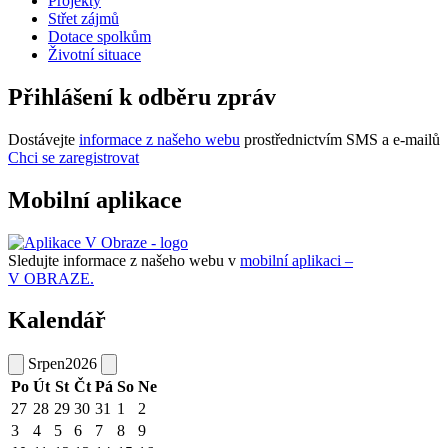
Projekty
Střet zájmů
Dotace spolkům
Životní situace
Přihlášení k odběru zpráv
Dostávejte
informace z našeho webu
prostřednictvím SMS a e-mailů
Chci se zaregistrovat
Mobilní aplikace
Sledujte informace z našeho webu v
mobilní aplikaci –
V OBRAZE.
Kalendář
Srpen
2026
Po
Út
St
Čt
Pá
So
Ne
27
28
29
30
31
1
2
3
4
5
6
7
8
9