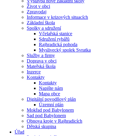
Výstavba nové základní školy
Život v obci
Zpravodaj
Informace v krizových situacích
Základní škola
Spolky a sdružení
Včelařská stanice
Sdružení rybářů
Rajhradická pohoda
Myslivecký spolek Svratka
Služby a firmy
Doprava v obci
Mateřská škola
Inzerce
Kontakty
Kontakty
Napište nám
Mapa obce
Digitální povodňový plán
Územní plán
Mokřad pod Babylonem
Sad pod Babylonem
Obnova kroje v Rajhradicích
Dětská skupina
Úřad