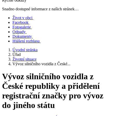
Rychlé odkazy
Snadno dostupné informace z našich stránek…
Život v obci
Facebook
Fotogalerie
Odpady
Dokumenty
Hlášení rozhlasu
Úvodní stránka
Úřad
Životní situace
Vývoz silničního vozidla z České...
Vývoz silničního vozidla z
České republiky a přidělení
registrační značky pro vývoz
do jiného státu