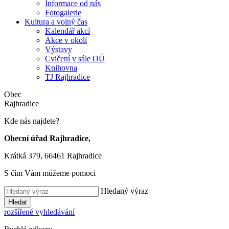
Informace od nás
Fotogalerie
Kultura a volný čas
Kalendář akcí
Akce v okolí
Výstavy
Cvičení v sále OÚ
Knihovna
TJ Rajhradice
Obec
Rajhradice
Kde nás najdete?
Obecní úřad Rajhradice,
Krátká 379, 66461 Rajhradice
S čím Vám můžeme pomoci
Hledaný výraz
Hledat
rozšířené vyhledávání