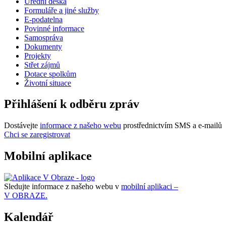
Úřední deska
Formuláře a jiné služby
E-podatelna
Povinné informace
Samospráva
Dokumenty
Projekty
Střet zájmů
Dotace spolkům
Životní situace
Přihlášení k odběru zpráv
Dostávejte
informace z našeho webu
prostřednictvím SMS a e-mailů
Chci se zaregistrovat
Mobilní aplikace
Sledujte informace z našeho webu v
mobilní aplikaci –
V OBRAZE.
Kalendář