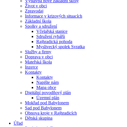
Výstavba nové základní školy
Život v obci
Zpravodaj
Informace v krizových situacích
Základní škola
Spolky a sdružení
Včelařská stanice
Sdružení rybářů
Rajhradická pohoda
Myslivecký spolek Svratka
Služby a firmy
Doprava v obci
Mateřská škola
Inzerce
Kontakty
Kontakty
Napište nám
Mapa obce
Digitální povodňový plán
Územní plán
Mokřad pod Babylonem
Sad pod Babylonem
Obnova kroje v Rajhradicích
Dětská skupina
Úřad