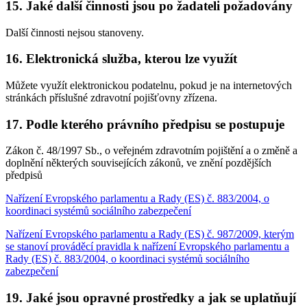
15. Jaké další činnosti jsou po žadateli požadovány
Další činnosti nejsou stanoveny.
16. Elektronická služba, kterou lze využít
Můžete využít elektronickou podatelnu, pokud je na internetových
stránkách příslušné zdravotní pojišťovny zřízena.
17. Podle kterého právního předpisu se postupuje
Zákon č. 48/1997 Sb., o veřejném zdravotním pojištění a o změně a
doplnění některých souvisejících zákonů, ve znění pozdějších
předpisů
Nařízení Evropského parlamentu a Rady (ES) č. 883/2004, o
koordinaci systémů sociálního zabezpečení
Nařízení Evropského parlamentu a Rady (ES) č. 987/2009, kterým
se stanoví prováděcí pravidla k nařízení Evropského parlamentu a
Rady (ES) č. 883/2004, o koordinaci systémů sociálního
zabezpečení
19. Jaké jsou opravné prostředky a jak se uplatňují