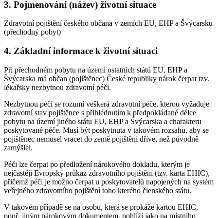
3. Pojmenování (název) životní situace
Zdravotní pojištění českého občana v zemích EU, EHP a Švýcarsku
(přechodný pobyt)
4. Základní informace k životní situaci
Při přechodném pobytu na území ostatních států EU, EHP a
Švýcarska má občan (pojištěnec) České republiky nárok čerpat tzv.
lékařsky nezbytnou zdravotní péči.
Nezbytnou péčí se rozumí veškerá zdravotní péče, kterou vyžaduje
zdravotní stav pojištěnce s přihlédnutím k předpokládané délce
pobytu na území jiného státu EU, EHP a Švýcarska a charakteru
poskytované péče. Musí být poskytnuta v takovém rozsahu, aby se
pojištěnec nemusel vracet do země pojištění dříve, než původně
zamýšlel.
Péči lze čerpat po předložení nárokového dokladu, kterým je
nejčastěji Evropský průkaz zdravotního pojištění (tzv. karta EHIC),
přičemž péči je možno čerpat u poskytovatelů napojených na systém
veřejného zdravotního pojištění toho kterého členského státu.
V takovém případě se na osobu, která se prokáže kartou EHIC,
popř. jiným nárokovým dokumentem, pohlíží jako na místního