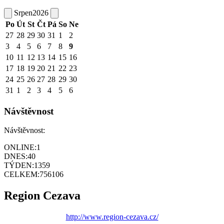
Srpen
2026
Po
Út
St
Čt
Pá
So
Ne
27
28
29
30
31
1
2
3
4
5
6
7
8
9
10
11
12
13
14
15
16
17
18
19
20
21
22
23
24
25
26
27
28
29
30
31
1
2
3
4
5
6
Návštěvnost
Návštěvnost:
ONLINE:
1
DNES:
40
TÝDEN:
1359
CELKEM:
756106
Region Cezava
http://www.region-cezava.cz/