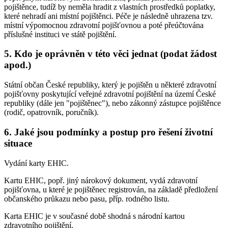
pojištěnce, tudíž by neměla hradit z vlastních prostředků poplatky,
které nehradí ani místní pojištěnci. Péče je následně uhrazena tzv.
místní výpomocnou zdravotní pojišťovnou a poté přeúčtována
příslušné instituci ve státě pojištění.
5. Kdo je oprávněn v této věci jednat (podat žádost
apod.)
Státní občan České republiky, který je pojištěn u některé zdravotní
pojišťovny poskytující veřejné zdravotní pojištění na území České
republiky (dále jen "pojištěnec"), nebo zákonný zástupce pojištěnce
(rodič, opatrovník, poručník).
6. Jaké jsou podmínky a postup pro řešení životní
situace
Vydání karty EHIC.
Kartu EHIC, popř. jiný nárokový dokument, vydá zdravotní
pojišťovna, u které je pojištěnec registrován, na základě předložení
občanského průkazu nebo pasu, příp. rodného listu.
Karta EHIC je v současné době shodná s národní kartou
zdravotního pojištění.