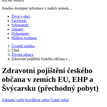
Rychlé odkazy
Snadno dostupné informace z našich stránek…
Život v obci
Facebook
Fotogalerie
Odpady
Dokumenty
Hlášení rozhlasu
Úvodní stránka
Úřad
Životní situace
Zdravotní pojištění českého občana v...
Zdravotní pojištění českého
občana v zemích EU, EHP a
Švýcarsku (přechodný pobyt)
Základní znění
Rozšířené znění
Úplné znění