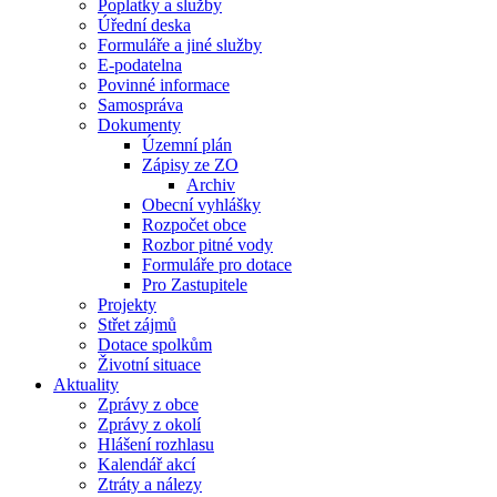
Poplatky a služby
Úřední deska
Formuláře a jiné služby
E-podatelna
Povinné informace
Samospráva
Dokumenty
Územní plán
Zápisy ze ZO
Archiv
Obecní vyhlášky
Rozpočet obce
Rozbor pitné vody
Formuláře pro dotace
Pro Zastupitele
Projekty
Střet zájmů
Dotace spolkům
Životní situace
Aktuality
Zprávy z obce
Zprávy z okolí
Hlášení rozhlasu
Kalendář akcí
Ztráty a nálezy