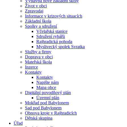
Výstavba nové základní školy
Život v obci
Zpravodaj
Informace v krizových situacích
Základní škola
Spolky a sdružení
Včelařská stanice
Sdružení rybářů
Rajhradická pohoda
Myslivecký spolek Svratka
Služby a firmy
Doprava v obci
Mateřská škola
Inzerce
Kontakty
Kontakty
Napište nám
Mapa obce
Digitální povodňový plán
Územní plán
Mokřad pod Babylonem
Sad pod Babylonem
Obnova kroje v Rajhradicích
Dětská skupina
Úřad