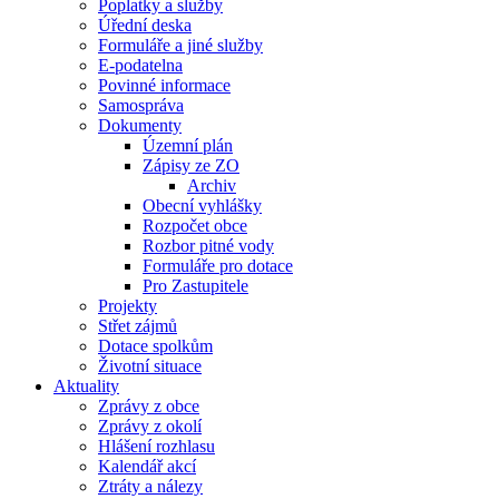
Poplatky a služby
Úřední deska
Formuláře a jiné služby
E-podatelna
Povinné informace
Samospráva
Dokumenty
Územní plán
Zápisy ze ZO
Archiv
Obecní vyhlášky
Rozpočet obce
Rozbor pitné vody
Formuláře pro dotace
Pro Zastupitele
Projekty
Střet zájmů
Dotace spolkům
Životní situace
Aktuality
Zprávy z obce
Zprávy z okolí
Hlášení rozhlasu
Kalendář akcí
Ztráty a nálezy