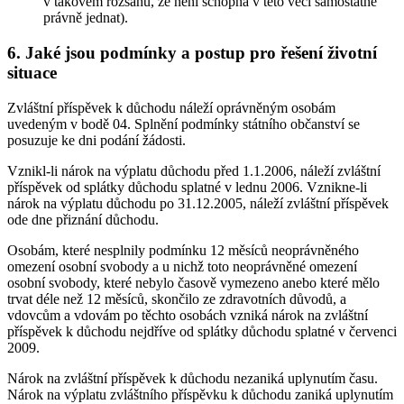
v takovém rozsahu, že není schopna v této věci samostatně
právně jednat).
6. Jaké jsou podmínky a postup pro řešení životní
situace
Zvláštní příspěvek k důchodu náleží oprávněným osobám
uvedeným v bodě 04. Splnění podmínky státního občanství se
posuzuje ke dni podání žádosti.
Vznikl-li nárok na výplatu důchodu před 1.1.2006, náleží zvláštní
příspěvek od splátky důchodu splatné v lednu 2006. Vznikne-li
nárok na výplatu důchodu po 31.12.2005, náleží zvláštní příspěvek
ode dne přiznání důchodu.
Osobám, které nesplnily podmínku 12 měsíců neoprávněného
omezení osobní svobody a u nichž toto neoprávněné omezení
osobní svobody, které nebylo časově vymezeno anebo které mělo
trvat déle než 12 měsíců, skončilo ze zdravotních důvodů, a
vdovcům a vdovám po těchto osobách vzniká nárok na zvláštní
příspěvek k důchodu nejdříve od splátky důchodu splatné v červenci
2009.
Nárok na zvláštní příspěvek k důchodu nezaniká uplynutím času.
Nárok na výplatu zvláštního příspěvku k důchodu zaniká uplynutím