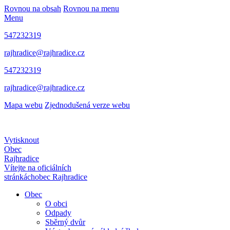
Rovnou na obsah
Rovnou na menu
Menu
547232319
rajhradice@rajhradice.cz
547232319
rajhradice@rajhradice.cz
Mapa webu
Zjednodušená verze webu
Vytisknout
Obec
Rajhradice
Vítejte na oficiálních
stránkách
obec Rajhradice
Obec
O obci
Odpady
Sběrný dvůr