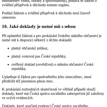
ministerstev vnitra, obrany a spravedlnosti), podává se žádost o
zvláštní příspěvek k důchodu tomuto orgánu.
Podání žádosti o zvláštní příspěvek k důchodu není časově
omezeno.
10. Jaké doklady je nutné mít s sebou
Při uplatnění žádosti a pro prokázání českého státního občanství je
nutné mít k dispozici některý z těchto dokladů:
platný občanský průkaz,
platný cestovní pas České republiky,
ověřený doklad (osvědčení) o státním občanství České
republiky.
Uplatňuje-li žádost pro oprávněného jeho zmocněnec, musí
předložit též písemnou plnou moc.
K prokázání rozhodných skutečností ve většině případů slouží
doklady, které má Česká správa sociálního zabezpečení již založeny
ve svých evidencích.
Doklady, které součástí evidencí České správy sociálního