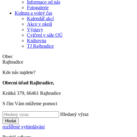
Informace od nás
Fotogalerie
Kultura a volný čas
Kalendář akcí
Akce v okolí
Výstavy
Cvičení v sále OÚ
Knihovna
TJ Rajhradice
Obec
Rajhradice
Kde nás najdete?
Obecní úřad Rajhradice,
Krátká 379, 66461 Rajhradice
S čím Vám můžeme pomoci
Hledaný výraz
Hledat
rozšířené vyhledávání