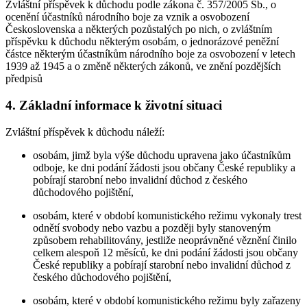
Zvláštní příspěvek k důchodu podle zákona č. 357/2005 Sb., o
ocenění účastníků národního boje za vznik a osvobození
Československa a některých pozůstalých po nich, o zvláštním
příspěvku k důchodu některým osobám, o jednorázové peněžní
částce některým účastníkům národního boje za osvobození v letech
1939 až 1945 a o změně některých zákonů, ve znění pozdějších
předpisů
4. Základní informace k životní situaci
Zvláštní příspěvek k důchodu náleží:
osobám, jimž byla výše důchodu upravena jako účastníkům
odboje, ke dni podání žádosti jsou občany České republiky a
pobírají starobní nebo invalidní důchod z českého
důchodového pojištění,
osobám, které v období komunistického režimu vykonaly trest
odnětí svobody nebo vazbu a později byly stanoveným
způsobem rehabilitovány, jestliže neoprávněné věznění činilo
celkem alespoň 12 měsíců, ke dni podání žádosti jsou občany
České republiky a pobírají starobní nebo invalidní důchod z
českého důchodového pojištění,
osobám, které v období komunistického režimu byly zařazeny