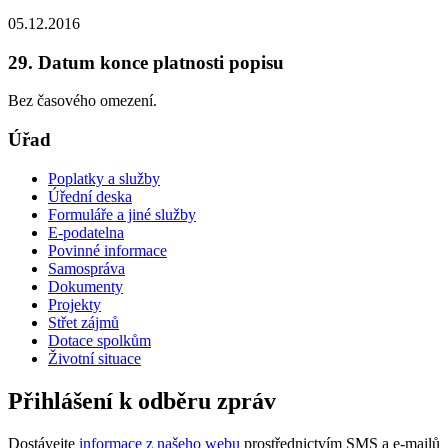
05.12.2016
29. Datum konce platnosti popisu
Bez časového omezení.
Úřad
Poplatky a služby
Úřední deska
Formuláře a jiné služby
E-podatelna
Povinné informace
Samospráva
Dokumenty
Projekty
Střet zájmů
Dotace spolkům
Životní situace
Přihlášení k odběru zpráv
Dostávejte
informace z našeho webu
prostřednictvím SMS a e-mailů