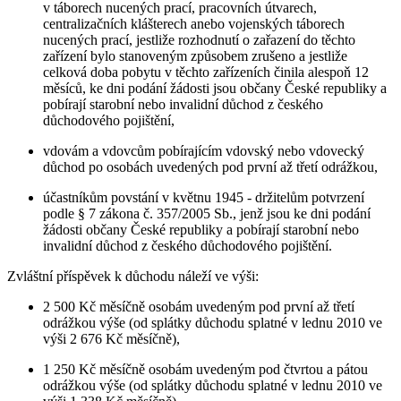
v táborech nucených prací, pracovních útvarech,
centralizačních klášterech anebo vojenských táborech
nucených prací, jestliže rozhodnutí o zařazení do těchto
zařízení bylo stanoveným způsobem zrušeno a jestliže
celková doba pobytu v těchto zařízeních činila alespoň 12
měsíců, ke dni podání žádosti jsou občany České republiky a
pobírají starobní nebo invalidní důchod z českého
důchodového pojištění,
vdovám a vdovcům pobírajícím vdovský nebo vdovecký
důchod po osobách uvedených pod první až třetí odrážkou,
účastníkům povstání v květnu 1945 - držitelům potvrzení
podle § 7 zákona č. 357/2005 Sb., jenž jsou ke dni podání
žádosti občany České republiky a pobírají starobní nebo
invalidní důchod z českého důchodového pojištění.
Zvláštní příspěvek k důchodu náleží ve výši:
2 500 Kč měsíčně osobám uvedeným pod první až třetí
odrážkou výše (od splátky důchodu splatné v lednu 2010 ve
výši 2 676 Kč měsíčně),
1 250 Kč měsíčně osobám uvedeným pod čtvrtou a pátou
odrážkou výše (od splátky důchodu splatné v lednu 2010 ve