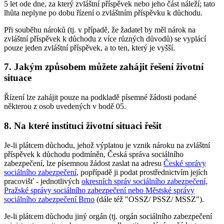
5 let ode dne, za který zvláštní příspěvek nebo jeho část náleží; tato
lhůta neplyne po dobu řízení o zvláštním příspěvku k důchodu.
Při souběhu nároků (tj. v případě, že žadatel by měl nárok na
zvláštní příspěvek k důchodu z více různých důvodů) se vyplácí
pouze jeden zvláštní příspěvek, a to ten, který je vyšší.
7. Jakým způsobem můžete zahájit řešení životní
situace
Řízení lze zahájit pouze na podkladě písemné žádosti podané
některou z osob uvedených v bodě 05.
8. Na které instituci životní situaci řešit
Je-li plátcem důchodu, jehož výplatou je vznik nároku na zvláštní
příspěvek k důchodu podmíněn, Česká správa sociálního
zabezpečení, lze písemnou žádost zaslat na adresu
České správy
sociálního zabezpečení
, popřípadě ji podat prostřednictvím jejích
pracovišť - jednotlivých
okresních správ sociálního zabezpečení,
Pražské správy sociálního zabezpečení nebo Městské správy
sociálního zabezpečení Brno
(dále též "OSSZ/ PSSZ/ MSSZ").
Je-li plátcem důchodu jiný orgán (tj. orgán sociálního zabezpečení