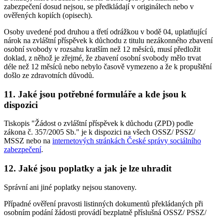
zabezpečení dosud nejsou, se předkládají v originálech nebo v
ověřených kopiích (opisech).
Osoby uvedené pod druhou a třetí odrážkou v bodě 04, uplatňující
nárok na zvláštní příspěvek k důchodu z titulu nezákonného zbavení
osobní svobody v rozsahu kratším než 12 měsíců, musí předložit
doklad, z něhož je zřejmé, že zbavení osobní svobody mělo trvat
déle než 12 měsíců nebo nebylo časově vymezeno a že k propuštění
došlo ze zdravotních důvodů.
11. Jaké jsou potřebné formuláře a kde jsou k
dispozici
Tiskopis "Žádost o zvláštní příspěvek k důchodu (ZPD) podle
zákona č. 357/2005 Sb." je k dispozici na všech OSSZ/ PSSZ/
MSSZ nebo na
internetových stránkách České správy sociálního
zabezpečení
.
12. Jaké jsou poplatky a jak je lze uhradit
Správní ani jiné poplatky nejsou stanoveny.
Případné ověření pravosti listinných dokumentů překládaných při
osobním podání žádosti provádí bezplatně příslušná OSSZ/ PSSZ/