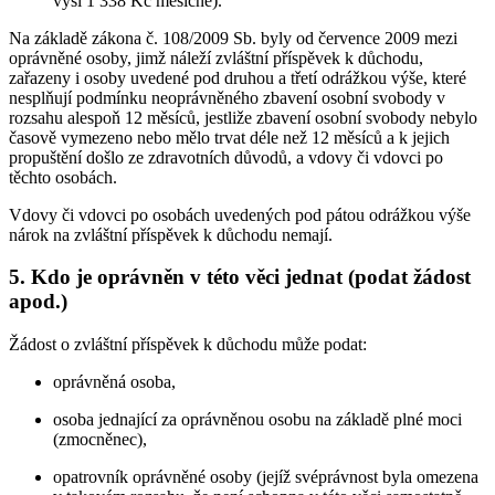
výši 1 338 Kč měsíčně).
Na základě zákona č. 108/2009 Sb. byly od července 2009 mezi
oprávněné osoby, jimž náleží zvláštní příspěvek k důchodu,
zařazeny i osoby uvedené pod druhou a třetí odrážkou výše, které
nesplňují podmínku neoprávněného zbavení osobní svobody v
rozsahu alespoň 12 měsíců, jestliže zbavení osobní svobody nebylo
časově vymezeno nebo mělo trvat déle než 12 měsíců a k jejich
propuštění došlo ze zdravotních důvodů, a vdovy či vdovci po
těchto osobách.
Vdovy či vdovci po osobách uvedených pod pátou odrážkou výše
nárok na zvláštní příspěvek k důchodu nemají.
5. Kdo je oprávněn v této věci jednat (podat žádost
apod.)
Žádost o zvláštní příspěvek k důchodu může podat:
oprávněná osoba,
osoba jednající za oprávněnou osobu na základě plné moci
(zmocněnec),
opatrovník oprávněné osoby (jejíž svéprávnost byla omezena