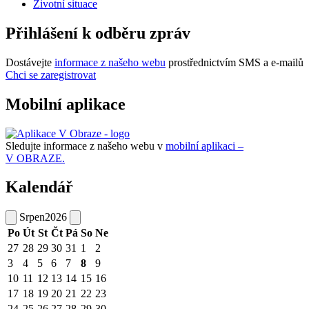
Životní situace
Přihlášení k odběru zpráv
Dostávejte
informace z našeho webu
prostřednictvím SMS a e-mailů
Chci se zaregistrovat
Mobilní aplikace
Sledujte informace z našeho webu v
mobilní aplikaci –
V OBRAZE.
Kalendář
Srpen
2026
Po
Út
St
Čt
Pá
So
Ne
27
28
29
30
31
1
2
3
4
5
6
7
8
9
10
11
12
13
14
15
16
17
18
19
20
21
22
23
24
25
26
27
28
29
30