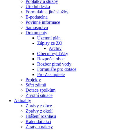
Poplatky a služby
Úřední deska
Formuláře a jiné služby
E-podatelna
Povinné informace
Samospráva
Dokumenty
Územní plán
Zápisy ze ZO
Archiv
Obecní vyhlášky
Rozpočet obce
Rozbor pitné vody
Formuláře pro dotace
Pro Zastupitele
Projekty
Střet zájmů
Dotace spolkům
Životní situace
Aktuality
Zprávy z obce
Zprávy z okolí
Hlášení rozhlasu
Kalendář akcí
Ztráty a nálezy