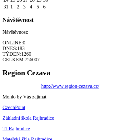
31
1
2
3
4
5
6
Návštěvnost
Návštěvnost:
ONLINE:
0
DNES:
183
TÝDEN:
1260
CELKEM:
756007
Region Cezava
http://www.region-cezava.cz/
Mohlo by Vás zajímat
CzechPoint
Základní škola Rajhradice
TJ Rajhradice
Mateřská škla Rajhradice