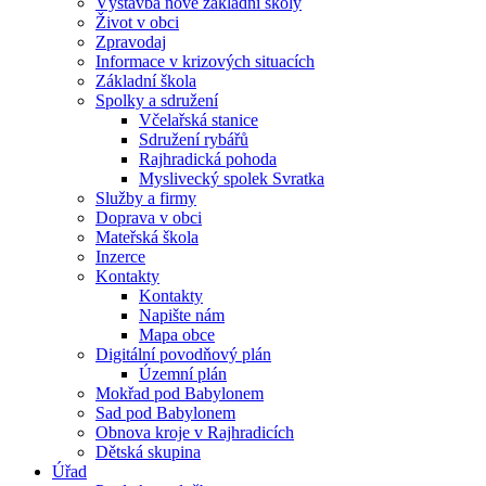
Výstavba nové základní školy
Život v obci
Zpravodaj
Informace v krizových situacích
Základní škola
Spolky a sdružení
Včelařská stanice
Sdružení rybářů
Rajhradická pohoda
Myslivecký spolek Svratka
Služby a firmy
Doprava v obci
Mateřská škola
Inzerce
Kontakty
Kontakty
Napište nám
Mapa obce
Digitální povodňový plán
Územní plán
Mokřad pod Babylonem
Sad pod Babylonem
Obnova kroje v Rajhradicích
Dětská skupina
Úřad