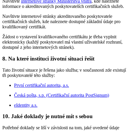
Navštivte
internetové stránky Ministerstva vnitra
, kde naleznete
informace o akreditovaných poskytovatelích certifikačních služeb.
Navštivte internetové stránky akreditovaného poskytovatele
certifikačních služeb, kde naleznete dostupné základní údaje pro
kvalifikovaný certifikát.
Žádost o vystavení kvalifikovaného certifikátu je třeba vyplnit
elektronicky (každý poskytovatel má vlastní uživatelské rozhraní,
dostupné z jeho internetových stránek).
8. Na které instituci životní situaci řešit
Tato životní situace je řešena jako služba; v současnosti zde existují
tři poskytovatelé této služby:
První certifikační autorita, a.s.
Česká pošta, s.p. (Certifikační autorita PostSignum)
eIdentity a.s.
10. Jaké doklady je nutné mít s sebou
Potřebné doklady se liší v závislosti na tom, jaké uvedené údaje