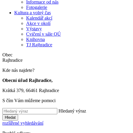
Informace od nás
Fotogalerie
Kultura a volný čas
Kalendář akcí
Akce v okolí
Výstavy
Cvičení v sále OÚ
Knihovna
TJ Rajhradice
Obec
Rajhradice
Kde nás najdete?
Obecní úřad Rajhradice,
Krátká 379, 66461 Rajhradice
S čím Vám můžeme pomoci
Hledaný výraz
Hledat
rozšířené vyhledávání