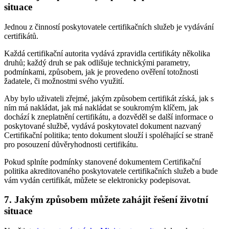
situace
Jednou z činností poskytovatele certifikačních služeb je vydávání
certifikátů.
Každá certifikační autorita vydává zpravidla certifikáty několika
druhů; každý druh se pak odlišuje technickými parametry,
podmínkami, způsobem, jak je provedeno ověření totožnosti
žadatele, či možnostmi svého využití.
Aby bylo uživateli zřejmé, jakým způsobem certifikát získá, jak s
ním má nakládat, jak má nakládat se soukromým klíčem, jak
dochází k zneplatnění certifikátu, a dozvěděl se další informace o
poskytované službě, vydává poskytovatel dokument nazvaný
Certifikační politika; tento dokument slouží i spoléhající se straně
pro posouzení důvěryhodnosti certifikátu.
Pokud splníte podmínky stanovené dokumentem Certifikační
politika akreditovaného poskytovatele certifikačních služeb a bude
vám vydán certifikát, můžete se elektronicky podepisovat.
7. Jakým způsobem můžete zahájit řešení životní
situace