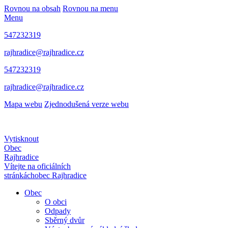
Rovnou na obsah
Rovnou na menu
Menu
547232319
rajhradice@rajhradice.cz
547232319
rajhradice@rajhradice.cz
Mapa webu
Zjednodušená verze webu
Vytisknout
Obec
Rajhradice
Vítejte na oficiálních
stránkách
obec Rajhradice
Obec
O obci
Odpady
Sběrný dvůr