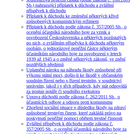
Sb.) nahrazující příplatek k důchodu a zvláštní
příspěvek k důchodu
Příplatek k důchodu ke zmírnění některých křivd
způsobených komunistickým režimem
Příplatek k důchodu podle zákona č. 357/2005 Sb., o
ocenění účastníků národního boje za vznik a
osvobození Československa a některých pozůstalých
po nich, o zvláštním příspěvku k důchodu některým
osobám, o jednorázové peněžní částce některým
účastníkům národního boje za osvobození v letech
1939 až 1945 a o změně některých zákonů, ve znění
pozdějších předpisů
Uplatnění nároku na náhradu škody způsobené při
výkonu státní moci, došlo-li ke škodě v občanském
soudním řízení nebo v řízení trestním, v soudnictví
správním, jakož i v těch případech, kdy stát odpovídá
za postup notáře či soudního exekutora
Úprava důchodů podle zákona č. 262/2011 Sb., o
účastnících odboje a odporu proti komunismu
Zhoršení sociální situace v důsledku škody na zdraví
způsobené trestným činem, které zakládá právo na
poskytnutí peněžité pomoci obětem trestné činnosti
Zvláštní příspěvek k důchodu podle zákona č.
357/2005 Sb., o ocenění účastníků národního boje za