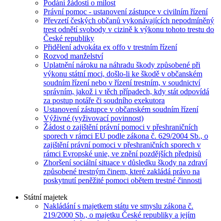
Podání žádosti o milost
Právní pomoc - ustanovení zástupce v civilním řízení
Převzetí českých občanů vykonávajících nepodmíněný
trest odnětí svobody v cizině k výkonu tohoto trestu do
České republiky
Přidělení advokáta ex offo v trestním řízení
Rozvod manželství
Uplatnění nároku na náhradu škody způsobené při
výkonu státní moci, došlo-li ke škodě v občanském
soudním řízení nebo v řízení trestním, v soudnictví
správním, jakož i v těch případech, kdy stát odpovídá
za postup notáře či soudního exekutora
Ustanovení zástupce v občanském soudním řízení
Výživné (vyživovací povinnost)
Žádost o zajištění právní pomoci v přeshraničních
sporech v rámci EU podle zákona č. 629/2004 Sb., o
zajištění právní pomoci v přeshraničních sporech v
rámci Evropské unie, ve znění pozdějších předpisů
Zhoršení sociální situace v důsledku škody na zdraví
způsobené trestným činem, které zakládá právo na
poskytnutí peněžité pomoci obětem trestné činnosti
Státní majetek
Nakládání s majetkem státu ve smyslu zákona č.
219/2000 Sb., o majetku České republiky a jejím