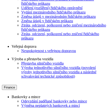
řidičského průkazu
Udělení (rozšíření) řidičského oprávnění
Vydání mezinárodního řidičského průkazu
Změna údajů v mezinárodním řidičském průkazu
Změna údajů v řidičském průkazu
Ztráta, odcizení, poškození nebo zničení mezinárodního
řidičského průkazu
Ztráta, odcizení, poškození nebo zničení řidičského
průkazu
Veřejná doprava
Nespokojenost s veřejnou dopravou
Výroba a přestavba vozidla
Přestavba silničního vozidla
Výroba jednotlivého silničního vozidla (povolení
výroby jednotlivého silničního vozidla a následné
schvalování technické způsobilosti)
Finance
Bankovky a mince
Odevzdání padělané bankovky nebo mince
Výměna neplatných bankovek a mincí