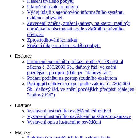
Hlášení trvalého pobytu
Ukončení trvalého pobytu
Výdej údajů z agendového informačního systému
evidence obyvatel
Zavedení (změna, zrušení) adresy, na kterou mají být
doručovány písemnosti podle zvláštního právního
předpisu
Zprostředkování kontaktu
Zrušení údaje o místu trvalého pobytu
Exekuce
Doručení exekučního příkazu podle § 178 odst. 4
zákona č. 280/2009 Sb., daňový řád, ve znění
pozdějších předpisů (dále jen "daňový řád")
Podání podnětu na postup soudního exekutora
Postup při daňové exekuci podle zákona č. 280/2009
Sb., daňový řád, ve znění pozdějších předpisů (dále jen
"daňový řád")
Lustrace
Vystavení lustračního osvědčení jednotlivci
Vystavení lustračního osvědčení na žádost organizace
Vystavení opisu lustračního osvědčení
Matriky
Nahlížení do matričních knih a sbírek listin