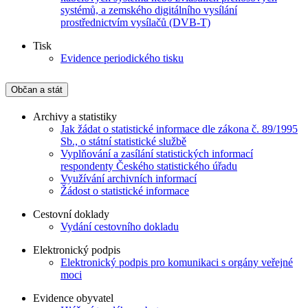
systémů, a zemského digitálního vysílání
prostřednictvím vysílačů (DVB-T)
Tisk
Evidence periodického tisku
Občan a stát
Archivy a statistiky
Jak žádat o statistické informace dle zákona č. 89/1995
Sb., o státní statistické službě
Vyplňování a zasílání statistických informací
respondenty Českého statistického úřadu
Využívání archivních informací
Žádost o statistické informace
Cestovní doklady
Vydání cestovního dokladu
Elektronický podpis
Elektronický podpis pro komunikaci s orgány veřejné
moci
Evidence obyvatel