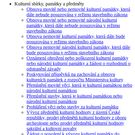
Kulturní sbírky, památky a předměty
Obnova movité nebo nemovité kulturní památky, která
dále nebude posuzována v režimu stavebního zákona
Obnova movité nebo nemovité národní kulturní
památky, která dále nebude posuzována v režimu
stavebního zákona
Obnova nemovité kulturní památky, která dále bude
posuzována v režimu stavebního zákona
Obnova nemovité národní kulturní památky, která dále
bude posuzována v režimu stavebního zákona
Oznámení ohrožení nebo poškození kulturní památky
nebo národní kulturní památky a žádost o rozhodnutí o
odstranění závady
Poskytování příspěvků na zachování a obnovu
kulturních památek z rozpočtu Ministerstva kultury
Přemístění movité věci, která je kulturní památkou nebo
národní kulturní památkou
Přemístění stavby, která je kulturní památkou nebo
národní kulturní památkou
Prohlášení věci nebo stavby za kulturní památku
Vývoz předmětů kulturní hodnoty z území České
republiky, prodej předmětů kulturní hodnoty z oboru
archeologie nebo prodej předmětů kulturní hodnoty
sakrální a kultovní povahy
Žádost o povolení k vývozu kulturní památky do