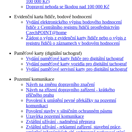
100 000 Kč)
Dopravní nehoda se škodou nad 100 000 Kč
Evidenční karta řidiče, bodové hodnocení
Vydání elektronického výpisu bodového hodnocení
řidiče z Centrálního registru řidičů prostřednictvím
CzechPOINT@home
Žádost o výpis z evidenční karty řidiče nebo o výpis z
registru řidičů o záznamech v bodovém hodnocení
Paměťové karty (digitální tachograf)
Vydání paměťové karty řidiče pro digitální tachograf
Vydání paměťové karty vozidla pro digitální tachograf
Vydání paměťové servisní karty pro digitální tachograf
Pozemní komunikace
Návrh na změnu dopravního značení
Návrh na zřízení dopravního zařízení - krátkého
příčného prahu
Povolení k umístění pevné překážky na pozemní
komunikaci
Povolení stavby v silničním ochranném pásmu
Uzavírka pozemní komunikace
Zvláštní užívání - nadměrná přeprava
Zvláštní užívání - reklamní zařízení, stavební práce,