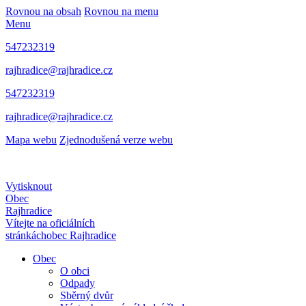
Rovnou na obsah
Rovnou na menu
Menu
547232319
rajhradice@rajhradice.cz
547232319
rajhradice@rajhradice.cz
Mapa webu
Zjednodušená verze webu
Vytisknout
Obec
Rajhradice
Vítejte na oficiálních
stránkách
obec Rajhradice
Obec
O obci
Odpady
Sběrný dvůr