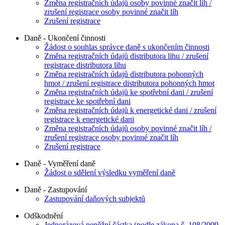
Změna registračních údajů osoby povinné značit líh /
zrušení registrace osoby povinné značit líh
Zrušení registrace
Daně - Ukončení činnosti
Žádost o souhlas správce daně s ukončením činnosti
Změna registračních údajů distributora lihu / zrušení
registrace distributora lihu
Změna registračních údajů distributora pohonných
hmot / zrušení registrace distributora pohonných hmot
Změna registračních údajů ke spotřební dani / zrušení
registrace ke spotřební dani
Změna registračních údajů k energetické dani / zrušení
registrace k energetické dani
Změna registračních údajů osoby povinné značit líh /
zrušení registrace osoby povinné značit líh
Zrušení registrace
Daně - Vyměření daně
Žádost o sdělení výsledku vyměření daně
Daně - Zastupování
Zastupování daňových subjektů
Odškodnění
Jednorázová peněžní částka (podle zákona č. 108/2009