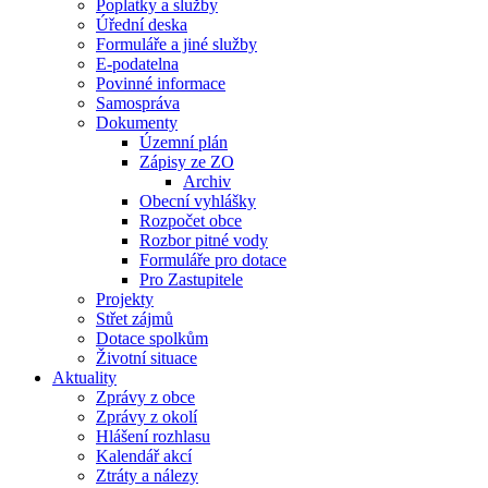
Poplatky a služby
Úřední deska
Formuláře a jiné služby
E-podatelna
Povinné informace
Samospráva
Dokumenty
Územní plán
Zápisy ze ZO
Archiv
Obecní vyhlášky
Rozpočet obce
Rozbor pitné vody
Formuláře pro dotace
Pro Zastupitele
Projekty
Střet zájmů
Dotace spolkům
Životní situace
Aktuality
Zprávy z obce
Zprávy z okolí
Hlášení rozhlasu
Kalendář akcí
Ztráty a nálezy