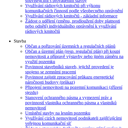
souvisejícími s prováděním stavby
Využívání rádiových kmitočtů při výkonu
komunikačních činností podle všeobecného oprávnění
Využívání rádiových kmitočtů - základní informace
Žádost o udělení (změnu, prodloužení doby platnosti
nebo odnětí) individuálního oprávnění k využívání
rádiových kmitočtů
Stavba
Občan a pořizování územních a regulačních plánů
Občan a územní plán (resp. regulační plán) při koupi
nemovitosti a přípravě výstavby nebo jiném záměru na
využití pozemku
Povinnost stavebníků staveb, jejichž provedení je
spojeno se zemními pracemi
Povinnost zajistit zpracování průkazu energetické
náročnosti budovy (průkaz)
Připojení nemovitosti na pozemní komunikaci (zřízení
sjezdu)
Stanovení ochranného pásma a vymezení práv a
povinností vlastníka ochranného pásma a vlastníků
nemovitostí
Umístění stavby na lesním pozemku
Využívání cizích nemovitostí podnikateli zajišťujícími
veřejnou komunikační síť