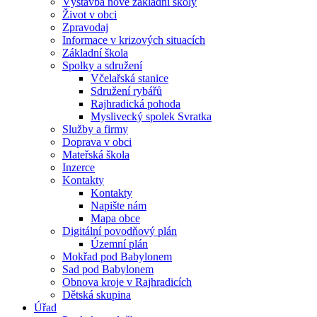
Výstavba nové základní školy
Život v obci
Zpravodaj
Informace v krizových situacích
Základní škola
Spolky a sdružení
Včelařská stanice
Sdružení rybářů
Rajhradická pohoda
Myslivecký spolek Svratka
Služby a firmy
Doprava v obci
Mateřská škola
Inzerce
Kontakty
Kontakty
Napište nám
Mapa obce
Digitální povodňový plán
Územní plán
Mokřad pod Babylonem
Sad pod Babylonem
Obnova kroje v Rajhradicích
Dětská skupina
Úřad