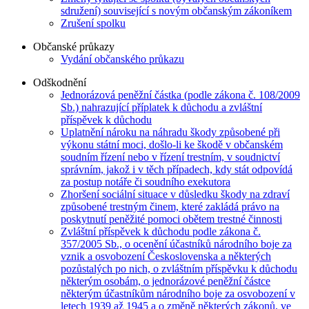
sdružení) související s novým občanským zákoníkem
Zrušení spolku
Občanské průkazy
Vydání občanského průkazu
Odškodnění
Jednorázová peněžní částka (podle zákona č. 108/2009
Sb.) nahrazující příplatek k důchodu a zvláštní
příspěvek k důchodu
Uplatnění nároku na náhradu škody způsobené při
výkonu státní moci, došlo-li ke škodě v občanském
soudním řízení nebo v řízení trestním, v soudnictví
správním, jakož i v těch případech, kdy stát odpovídá
za postup notáře či soudního exekutora
Zhoršení sociální situace v důsledku škody na zdraví
způsobené trestným činem, které zakládá právo na
poskytnutí peněžité pomoci obětem trestné činnosti
Zvláštní příspěvek k důchodu podle zákona č.
357/2005 Sb., o ocenění účastníků národního boje za
vznik a osvobození Československa a některých
pozůstalých po nich, o zvláštním příspěvku k důchodu
některým osobám, o jednorázové peněžní částce
některým účastníkům národního boje za osvobození v
letech 1939 až 1945 a o změně některých zákonů, ve