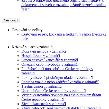
Žádost o stanovisko dotčeného orgánu státní správy k
dokumentaci staveb v rozsahu požárně bezpečnostního
řešení
Cestování
Cestování se zvířaty
Cestování se psy, kočkami a fretkami v rámci Evropské
unie
Krizové situace v zahraničí
Dopravní nehoda v zahraničí
Hospitalizace v zahraničí
Krach cestovní kanceláře v zahraničí
Omezení osobní svobody v zahraničí
Pohřešování či únos občana České republiky v
zahraničí
Pokuty uložené příslušným úřadem v zahraničí
Porucha vozidla nebo zadržení vozidla v zahraničí
Trestná činnost v zahraničí
Úmrtí občana České republiky v zahraničí
Vydání cestovního dokladu na zastupitelském úřadu
České republiky v zahraničí
Živelní katastrofa v zahraničí
Ztráta nebo odcizení cestovních dokladů v zahraničí