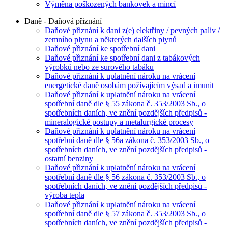
Výměna poškozených bankovek a mincí
Daně - Daňová přiznání
Daňové přiznání k dani z(e) elektřiny / pevných paliv /
zemního plynu a některých dalších plynů
Daňové přiznání ke spotřební dani
Daňové přiznání ke spotřební dani z tabákových
výrobků nebo ze surového tabáku
Daňové přiznání k uplatnění nároku na vrácení
energetické daně osobám požívajícím výsad a imunit
Daňové přiznání k uplatnění nároku na vrácení
spotřební daně dle § 55 zákona č. 353/2003 Sb., o
spotřebních daních, ve znění pozdějších předpisů -
mineralogické postupy a metalurgické procesy
Daňové přiznání k uplatnění nároku na vrácení
spotřební daně dle § 56a zákona č. 353/2003 Sb., o
spotřebních daních, ve znění pozdějších předpisů -
ostatní benziny
Daňové přiznání k uplatnění nároku na vrácení
spotřební daně dle § 56 zákona č. 353/2003 Sb., o
spotřebních daních, ve znění pozdějších předpisů -
výroba tepla
Daňové přiznání k uplatnění nároku na vrácení
spotřební daně dle § 57 zákona č. 353/2003 Sb., o
spotřebních daních, ve znění pozdějších předpisů -