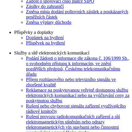
Žádost o spojovací číslo plátce SIPO
Zásilky do zahraničí
Změna místa dodání poštovních zásilek a poukázaných
peněžních částek
Změna výplaty důchodu
Příspěvky a doplatky
Doplatek na bydlení
Příspěvek na bydlení
Služby a sítě elektronických komunikací
Podání žádosti o informace dle zákona č. 106/1999 Sb.,
o svobodném přístupu k informacím, ve znění
pozdějších předpisů, Českému telekomunikačnímu
úřadu
Příjem rozhlasového nebo televizního signálu ve
zhoršené kvalitě
Reklamace na poskytovanou veřejně dostupnou službu
elektronických komunikací nebo na vyúčtování ceny za
poskytnutou službu
Rušení nebo chybovost signálu zařízení využívajícího
rádiové kmitočty
Rušení provozu radiokomunikačních zařízení a sítí
elektromagnetickým stíněním nebo odrazy
elektromagnetických vln stavbami nebo činnostmi