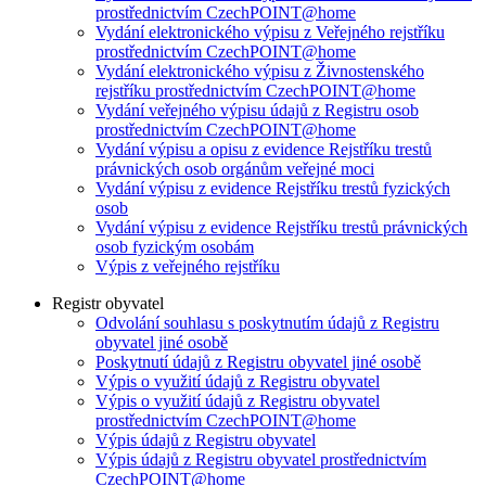
prostřednictvím CzechPOINT@home
Vydání elektronického výpisu z Veřejného rejstříku
prostřednictvím CzechPOINT@home
Vydání elektronického výpisu z Živnostenského
rejstříku prostřednictvím CzechPOINT@home
Vydání veřejného výpisu údajů z Registru osob
prostřednictvím CzechPOINT@home
Vydání výpisu a opisu z evidence Rejstříku trestů
právnických osob orgánům veřejné moci
Vydání výpisu z evidence Rejstříku trestů fyzických
osob
Vydání výpisu z evidence Rejstříku trestů právnických
osob fyzickým osobám
Výpis z veřejného rejstříku
Registr obyvatel
Odvolání souhlasu s poskytnutím údajů z Registru
obyvatel jiné osobě
Poskytnutí údajů z Registru obyvatel jiné osobě
Výpis o využití údajů z Registru obyvatel
Výpis o využití údajů z Registru obyvatel
prostřednictvím CzechPOINT@home
Výpis údajů z Registru obyvatel
Výpis údajů z Registru obyvatel prostřednictvím
CzechPOINT@home