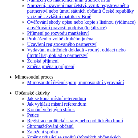
Narození, uzavření manželství, vznik registrovaného
partnerství nebo úmrtí státních občanů České republiky
v cizině - zvláštní matrika v Brně
Ověřování shody opisu nebo kopie s listinou (vidimace)
a ověřování pravosti podpisu (legalizace)
Příjmení po rozvodu manželství
Prohlášení o volbě druhého jména
Uzavření registrovaného partnerství
Vydávání matričních dokladů - rodný, oddací nebo
úmrtní list, doklad o partnerství
Ženská příjmení
Změna jména a příjmení
Mimosoudní proces
Mimosoudní řešení sporu, mimosoudní vyrovnání
Občanské aktivity
Jak se koná místní referendum
Jak vyhlásit místní referendum
Konání veřejných sbírek
Petice
Registrace politické strany nebo politického hnutí
Shromažďování občanů
Založení spolku
Změny týkající se spolků (bývalých občanských