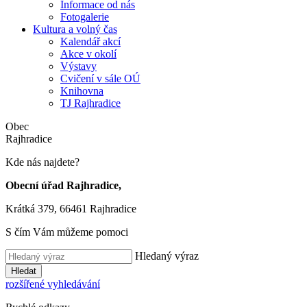
Informace od nás
Fotogalerie
Kultura a volný čas
Kalendář akcí
Akce v okolí
Výstavy
Cvičení v sále OÚ
Knihovna
TJ Rajhradice
Obec
Rajhradice
Kde nás najdete?
Obecní úřad Rajhradice,
Krátká 379, 66461 Rajhradice
S čím Vám můžeme pomoci
Hledaný výraz
Hledat
rozšířené vyhledávání