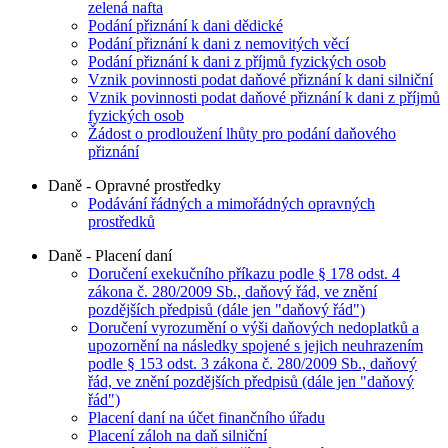
zelená nafta
Podání přiznání k dani dědické
Podání přiznání k dani z nemovitých věcí
Podání přiznání k dani z příjmů fyzických osob
Vznik povinnosti podat daňové přiznání k dani silniční
Vznik povinnosti podat daňové přiznání k dani z příjmů
fyzických osob
Žádost o prodloužení lhůty pro podání daňového
přiznání
Daně - Opravné prostředky
Podávání řádných a mimořádných opravných
prostředků
Daně - Placení daní
Doručení exekučního příkazu podle § 178 odst. 4
zákona č. 280/2009 Sb., daňový řád, ve znění
pozdějších předpisů (dále jen "daňový řád")
Doručení vyrozumění o výši daňových nedoplatků a
upozornění na následky spojené s jejich neuhrazením
podle § 153 odst. 3 zákona č. 280/2009 Sb., daňový
řád, ve znění pozdějších předpisů (dále jen "daňový
řád")
Placení daní na účet finančního úřadu
Placení záloh na daň silniční