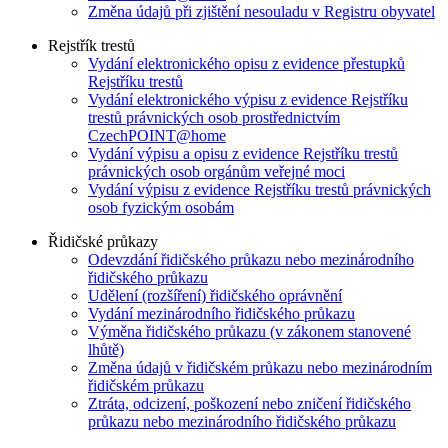
Změna údajů při zjištění nesouladu v Registru obyvatel
Rejstřík trestů
Vydání elektronického opisu z evidence přestupků
Rejstříku trestů
Vydání elektronického výpisu z evidence Rejstříku
trestů právnických osob prostřednictvím
CzechPOINT@home
Vydání výpisu a opisu z evidence Rejstříku trestů
právnických osob orgánům veřejné moci
Vydání výpisu z evidence Rejstříku trestů právnických
osob fyzickým osobám
Řidičské průkazy
Odevzdání řidičského průkazu nebo mezinárodního
řidičského průkazu
Udělení (rozšíření) řidičského oprávnění
Vydání mezinárodního řidičského průkazu
Výměna řidičského průkazu (v zákonem stanovené
lhůtě)
Změna údajů v řidičském průkazu nebo mezinárodním
řidičském průkazu
Ztráta, odcizení, poškození nebo zničení řidičského
průkazu nebo mezinárodního řidičského průkazu