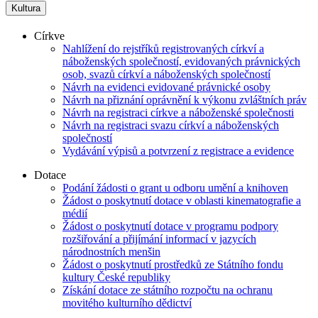
Kultura
Církve
Nahlížení do rejstříků registrovaných církví a
náboženských společností, evidovaných právnických
osob, svazů církví a náboženských společností
Návrh na evidenci evidované právnické osoby
Návrh na přiznání oprávnění k výkonu zvláštních práv
Návrh na registraci církve a náboženské společnosti
Návrh na registraci svazu církví a náboženských
společností
Vydávání výpisů a potvrzení z registrace a evidence
Dotace
Podání žádosti o grant u odboru umění a knihoven
Žádost o poskytnutí dotace v oblasti kinematografie a
médií
Žádost o poskytnutí dotace v programu podpory
rozšiřování a přijímání informací v jazycích
národnostních menšin
Žádost o poskytnutí prostředků ze Státního fondu
kultury České republiky
Získání dotace ze státního rozpočtu na ochranu
movitého kulturního dědictví