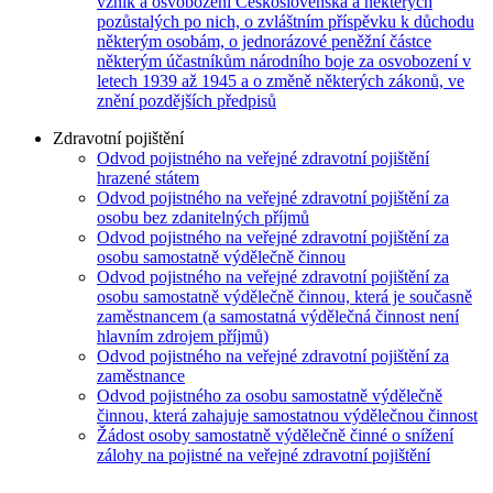
vznik a osvobození Československa a některých
pozůstalých po nich, o zvláštním příspěvku k důchodu
některým osobám, o jednorázové peněžní částce
některým účastníkům národního boje za osvobození v
letech 1939 až 1945 a o změně některých zákonů, ve
znění pozdějších předpisů
Zdravotní pojištění
Odvod pojistného na veřejné zdravotní pojištění
hrazené státem
Odvod pojistného na veřejné zdravotní pojištění za
osobu bez zdanitelných příjmů
Odvod pojistného na veřejné zdravotní pojištění za
osobu samostatně výdělečně činnou
Odvod pojistného na veřejné zdravotní pojištění za
osobu samostatně výdělečně činnou, která je současně
zaměstnancem (a samostatná výdělečná činnost není
hlavním zdrojem příjmů)
Odvod pojistného na veřejné zdravotní pojištění za
zaměstnance
Odvod pojistného za osobu samostatně výdělečně
činnou, která zahajuje samostatnou výdělečnou činnost
Žádost osoby samostatně výdělečně činné o snížení
zálohy na pojistné na veřejné zdravotní pojištění