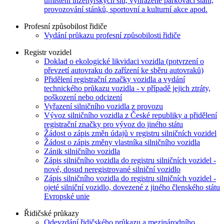
umístění inženýrských sítí, vyhrazené parkovací stání,
provozování stánků, sportovní a kulturní akce apod.
Profesní způsobilost řidiče
Vydání průkazu profesní způsobilosti řidiče
Registr vozidel
Doklad o ekologické likvidaci vozidla (potvrzení o
převzetí autovraku do zařízení ke sběru autovraků)
Přidělení registrační značky vozidla a vydání
technického průkazu vozidla - v případě jejich ztráty,
poškození nebo odcizení
Vyřazení silničního vozidla z provozu
Vývoz silničního vozidla z České republiky a přidělení
registrační značky pro vývoz do jiného státu
Žádost o zápis změn údajů v registru silničních vozidel
Žádost o zápis změny vlastníka silničního vozidla
Zánik silničního vozidla
Zápis silničního vozidla do registru silničních vozidel -
nové, dosud neregistrované silniční vozidlo
Zápis silničního vozidla do registru silničních vozidel -
ojeté silniční vozidlo, dovezené z jiného členského státu
Evropské unie
Řidičské průkazy
Odevzdání řidičského průkazu a mezinárodního