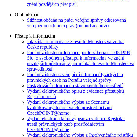
znění pozdějších předpisů
Ombudsman
Stížnost občana na práci veřejné správy adresovaná
veřejnému ochránci práv (ombudsmanovi)
Přístup k informacím
Jak žádat o informace z resortu Ministerstva vnitra
České republiky
Podání žádosti o informace podle zákona č. 106/1999
Sb., o svobodném přístupu k informacím, ve znění
pozdějších předpisů, v podmínkách resortu Ministerstva
spravedlnosti
Podání žádosti o zveřejnění informací fyzických a
právnických osob na Portálu veřejné správy
Poskytování informací o stavu životního prostředí
Vydání elektronického opisu z evidence přestupků
Rejstříku trestů
Vydání elektronického výpisu ze Seznamu
kvalifikovaných dodavatelů prostřednictvím
CzechPOINT@home
Vydání elektronického výpisu z evidence Rejstříku
trestů právnických osob prostřednictvím
CzechPOINT@home
Vydání elektronického výpisu z Insolvenčního rejstříku