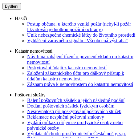
Bydlení
Hasiči
Postup občana, u kterého vznikl požár (nebyl-li požár
likvidován jednotkou požární ochrany)
Únik nebezpečné chemické látky do životního prostředí
Vyhlášení varovného signálu "Všeobecná výstraha"
Katastr nemovitostí
Návrh na zahájení řízení o povolení vkladu do katastru
nemovitostí
Poskytování údajů z katastru nemovitostí
Založení zákaznického účtu pro dálkový přístup k
údajům katastru nemovitostí
Záznam práva k nemovitostem do katastru nemovitostí
Poštovní služby
Balení poštovních zásilek a jejich následné podání
Dodání poštovních zásilek fyzickým osobám
Nesrovnalosti při poskytování poštovních služeb
Reklamace nesplnění poštovní smlouvy
Vydání průkazu příjemce pro fyzické osoby nebo
právnické osoby
Výplata důchodu prostřednictvím České pošty, s.p.