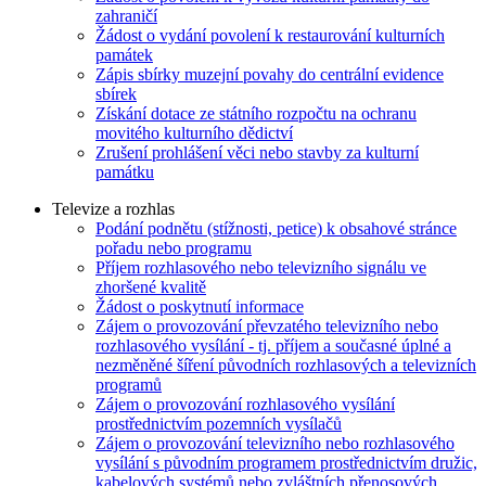
zahraničí
Žádost o vydání povolení k restaurování kulturních
památek
Zápis sbírky muzejní povahy do centrální evidence
sbírek
Získání dotace ze státního rozpočtu na ochranu
movitého kulturního dědictví
Zrušení prohlášení věci nebo stavby za kulturní
památku
Televize a rozhlas
Podání podnětu (stížnosti, petice) k obsahové stránce
pořadu nebo programu
Příjem rozhlasového nebo televizního signálu ve
zhoršené kvalitě
Žádost o poskytnutí informace
Zájem o provozování převzatého televizního nebo
rozhlasového vysílání - tj. příjem a současné úplné a
nezměněné šíření původních rozhlasových a televizních
programů
Zájem o provozování rozhlasového vysílání
prostřednictvím pozemních vysílačů
Zájem o provozování televizního nebo rozhlasového
vysílání s původním programem prostřednictvím družic,
kabelových systémů nebo zvláštních přenosových