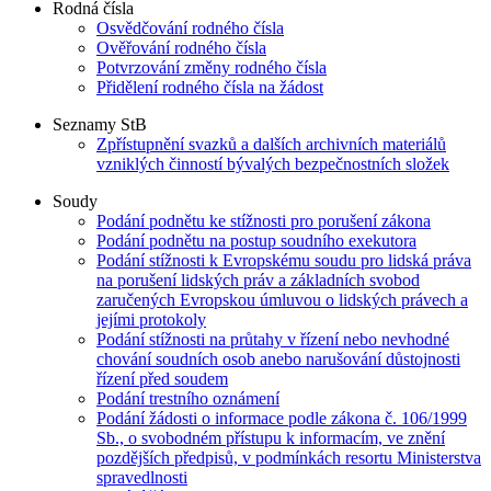
Rodná čísla
Osvědčování rodného čísla
Ověřování rodného čísla
Potvrzování změny rodného čísla
Přidělení rodného čísla na žádost
Seznamy StB
Zpřístupnění svazků a dalších archivních materiálů
vzniklých činností bývalých bezpečnostních složek
Soudy
Podání podnětu ke stížnosti pro porušení zákona
Podání podnětu na postup soudního exekutora
Podání stížnosti k Evropskému soudu pro lidská práva
na porušení lidských práv a základních svobod
zaručených Evropskou úmluvou o lidských právech a
jejími protokoly
Podání stížnosti na průtahy v řízení nebo nevhodné
chování soudních osob anebo narušování důstojnosti
řízení před soudem
Podání trestního oznámení
Podání žádosti o informace podle zákona č. 106/1999
Sb., o svobodném přístupu k informacím, ve znění
pozdějších předpisů, v podmínkách resortu Ministerstva
spravedlnosti