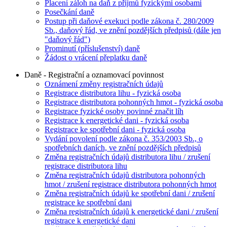
Placení záloh na daň z příjmů fyzickými osobami
Posečkání daně
Postup při daňové exekuci podle zákona č. 280/2009
Sb., daňový řád, ve znění pozdějších předpisů (dále jen
"daňový řád")
Prominutí (příslušenství) daně
Žádost o vrácení přeplatku daně
Daně - Registrační a oznamovací povinnost
Oznámení změny registračních údajů
Registrace distributora lihu - fyzická osoba
Registrace distributora pohonných hmot - fyzická osoba
Registrace fyzické osoby povinné značit líh
Registrace k energetické dani - fyzická osoba
Registrace ke spotřební dani - fyzická osoba
Vydání povolení podle zákona č. 353/2003 Sb., o
spotřebních daních, ve znění pozdějších předpisů
Změna registračních údajů distributora lihu / zrušení
registrace distributora lihu
Změna registračních údajů distributora pohonných
hmot / zrušení registrace distributora pohonných hmot
Změna registračních údajů ke spotřební dani / zrušení
registrace ke spotřební dani
Změna registračních údajů k energetické dani / zrušení
registrace k energetické dani