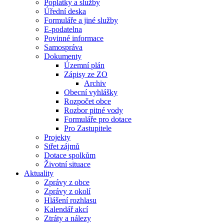
Poplatky a služby
Úřední deska
Formuláře a jiné služby
E-podatelna
Povinné informace
Samospráva
Dokumenty
Územní plán
Zápisy ze ZO
Archiv
Obecní vyhlášky
Rozpočet obce
Rozbor pitné vody
Formuláře pro dotace
Pro Zastupitele
Projekty
Střet zájmů
Dotace spolkům
Životní situace
Aktuality
Zprávy z obce
Zprávy z okolí
Hlášení rozhlasu
Kalendář akcí
Ztráty a nálezy