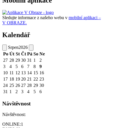
Mobilní aplikace
Sledujte informace z našeho webu v
mobilní aplikaci –
V OBRAZE.
Kalendář
Srpen
2026
Po
Út
St
Čt
Pá
So
Ne
27
28
29
30
31
1
2
3
4
5
6
7
8
9
10
11
12
13
14
15
16
17
18
19
20
21
22
23
24
25
26
27
28
29
30
31
1
2
3
4
5
6
Návštěvnost
Návštěvnost:
ONLINE:
1