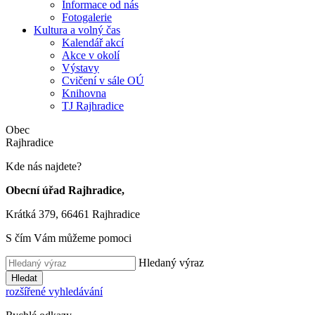
Informace od nás
Fotogalerie
Kultura a volný čas
Kalendář akcí
Akce v okolí
Výstavy
Cvičení v sále OÚ
Knihovna
TJ Rajhradice
Obec
Rajhradice
Kde nás najdete?
Obecní úřad Rajhradice,
Krátká 379, 66461 Rajhradice
S čím Vám můžeme pomoci
Hledaný výraz
Hledat
rozšířené vyhledávání