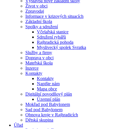
Výstavba nové základní školy
Život v obci
Zpravodaj
Informace v krizových situacích
Základní škola
Spolky a sdružení
Včelařská stanice
Sdružení rybářů
Rajhradická pohoda
Myslivecký spolek Svratka
Služby a firmy
Doprava v obci
Mateřská škola
Inzerce
Kontakty
Kontakty
Napište nám
Mapa obce
Digitální povodňový plán
Územní plán
Mokřad pod Babylonem
Sad pod Babylonem
Obnova kroje v Rajhradicích
Dětská skupina
Úřad