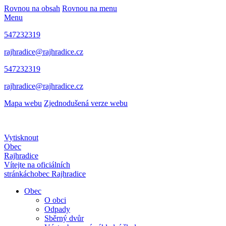
Rovnou na obsah
Rovnou na menu
Menu
547232319
rajhradice@rajhradice.cz
547232319
rajhradice@rajhradice.cz
Mapa webu
Zjednodušená verze webu
Vytisknout
Obec
Rajhradice
Vítejte na oficiálních
stránkách
obec Rajhradice
Obec
O obci
Odpady
Sběrný dvůr