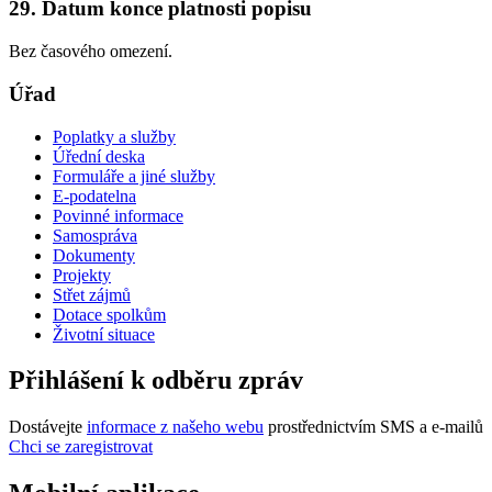
29. Datum konce platnosti popisu
Bez časového omezení.
Úřad
Poplatky a služby
Úřední deska
Formuláře a jiné služby
E-podatelna
Povinné informace
Samospráva
Dokumenty
Projekty
Střet zájmů
Dotace spolkům
Životní situace
Přihlášení k odběru zpráv
Dostávejte
informace z našeho webu
prostřednictvím SMS a e-mailů
Chci se zaregistrovat