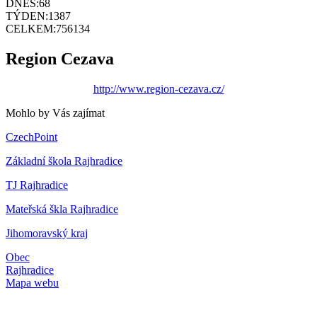
DNES:
68
TÝDEN:
1387
CELKEM:
756134
Region Cezava
http://www.region-cezava.cz/
Mohlo by Vás zajímat
CzechPoint
Základní škola Rajhradice
TJ Rajhradice
Mateřská škla Rajhradice
Jihomoravský kraj
Obec
Rajhradice
Mapa webu