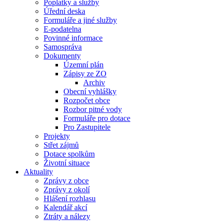
Poplatky a služby
Úřední deska
Formuláře a jiné služby
E-podatelna
Povinné informace
Samospráva
Dokumenty
Územní plán
Zápisy ze ZO
Archiv
Obecní vyhlášky
Rozpočet obce
Rozbor pitné vody
Formuláře pro dotace
Pro Zastupitele
Projekty
Střet zájmů
Dotace spolkům
Životní situace
Aktuality
Zprávy z obce
Zprávy z okolí
Hlášení rozhlasu
Kalendář akcí
Ztráty a nálezy