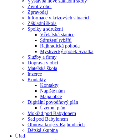
Výstavba nové základní školy
Život v obci
Zpravodaj
Informace v krizových situacích
Základní škola
Spolky a sdružení
Včelařská stanice
Sdružení rybářů
Rajhradická pohoda
Myslivecký spolek Svratka
Služby a firmy
Doprava v obci
Mateřská škola
Inzerce
Kontakty
Kontakty
Napište nám
Mapa obce
Digitální povodňový plán
Územní plán
Mokřad pod Babylonem
Sad pod Babylonem
Obnova kroje v Rajhradicích
Dětská skupina
Úřad