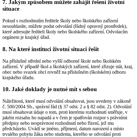
7. Jakým způsobem můžete zahájit řešení životní
situace
Pokud s rozhodnutím ředitele školy nebo školského zařízení
nesouhlasíte, můžete podat odvolání (řádný opravný prostředek),
které adresujte řediteli školy nebo školského zařízení. Odvolacím
orgánem je krajský úřad.
8. Na které instituci životní situaci řešit
Na příslušné střední nebo vyšší odborné škole nebo školském
zařízení. V případě škol a školských zařízení, které zřizuje stát, kraj,
obec nebo svazek obcí rovněž na příslušném (školském) odboru
krajského úřadu.
10. Jaké doklady je nutné mít s sebou
Náležitosti, které musí odvolání obsahovat, jsou uvedeny v zákoně
č. 500/2004 Sb., správní řád (§ 37 odst. 2 a § 82 odst. 2). Odvolání
musí obsahovat údaje o tom, proti kterému rozhodnutí směřuje, v
jakém rozsahu ho napadá a v čem je spatřován rozpor s právními
předpisy nebo nesprávnost rozhodnutí nebo řízení, jež mu
předcházelo. Uvádí se jméno, příjmení, datum narození a místo
trvalého pobytu žáka nebo studenta, kterého se odvolání proti