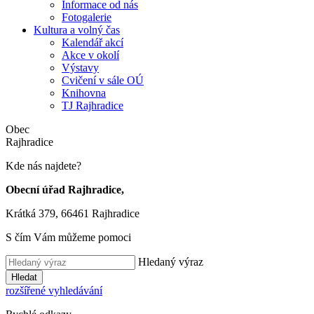
Informace od nás
Fotogalerie
Kultura a volný čas
Kalendář akcí
Akce v okolí
Výstavy
Cvičení v sále OÚ
Knihovna
TJ Rajhradice
Obec
Rajhradice
Kde nás najdete?
Obecní úřad Rajhradice,
Krátká 379, 66461 Rajhradice
S čím Vám můžeme pomoci
Hledaný výraz
Hledat
rozšířené vyhledávání