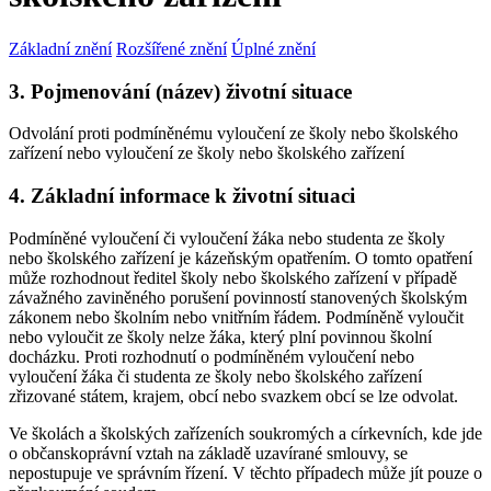
Základní znění
Rozšířené znění
Úplné znění
3. Pojmenování (název) životní situace
Odvolání proti podmíněnému vyloučení ze školy nebo školského
zařízení nebo vyloučení ze školy nebo školského zařízení
4. Základní informace k životní situaci
Podmíněné vyloučení či vyloučení žáka nebo studenta ze školy
nebo školského zařízení je kázeňským opatřením. O tomto opatření
může rozhodnout ředitel školy nebo školského zařízení v případě
závažného zaviněného porušení povinností stanovených školským
zákonem nebo školním nebo vnitřním řádem. Podmíněně vyloučit
nebo vyloučit ze školy nelze žáka, který plní povinnou školní
docházku. Proti rozhodnutí o podmíněném vyloučení nebo
vyloučení žáka či studenta ze školy nebo školského zařízení
zřizované státem, krajem, obcí nebo svazkem obcí se lze odvolat.
Ve školách a školských zařízeních soukromých a církevních, kde jde
o občanskoprávní vztah na základě uzavírané smlouvy, se
nepostupuje ve správním řízení. V těchto případech může jít pouze o