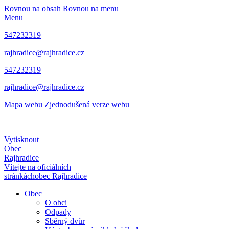
Rovnou na obsah
Rovnou na menu
Menu
547232319
rajhradice@rajhradice.cz
547232319
rajhradice@rajhradice.cz
Mapa webu
Zjednodušená verze webu
Vytisknout
Obec
Rajhradice
Vítejte na oficiálních
stránkách
obec Rajhradice
Obec
O obci
Odpady
Sběrný dvůr