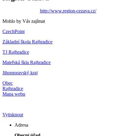
http://www.region-cezava.cz/
Mohlo by Vás zajímat
CzechPoint
Základní škola Rajhradice
TJ Rajhradice
Mateřská škla Rajhradice
Jihomoravský kraj
Obec
Rajhradice
Mapa webu
Vytisknout
Adresa
Obecní úřad