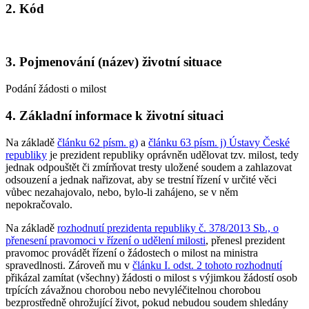
2. Kód
3. Pojmenování (název) životní situace
Podání žádosti o milost
4. Základní informace k životní situaci
Na základě
článku 62 písm. g)
a
článku 63 písm. j) Ústavy České
republiky
je prezident republiky oprávněn udělovat tzv. milost, tedy
jednak odpouštět či zmírňovat tresty uložené soudem a zahlazovat
odsouzení a jednak nařizovat, aby se trestní řízení v určité věci
vůbec nezahajovalo, nebo, bylo-li zahájeno, se v něm
nepokračovalo.
Na základě
rozhodnutí prezidenta republiky č. 378/2013 Sb., o
přenesení pravomoci v řízení o udělení milosti
, přenesl prezident
pravomoc provádět řízení o žádostech o milost na ministra
spravedlnosti. Zároveň mu v
článku I. odst. 2 tohoto rozhodnutí
přikázal zamítat (všechny) žádosti o milost s výjimkou žádostí osob
trpících závažnou chorobou nebo nevyléčitelnou chorobou
bezprostředně ohrožující život, pokud nebudou soudem shledány