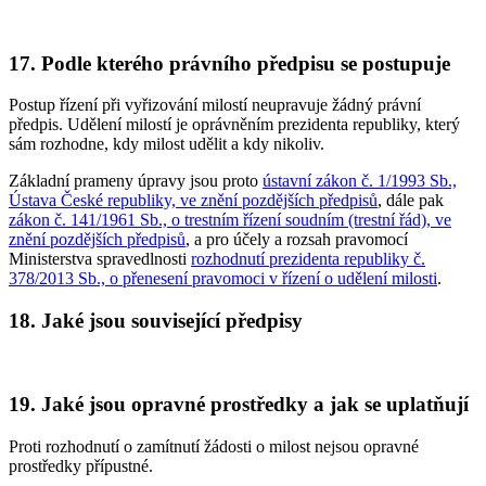
17. Podle kterého právního předpisu se postupuje
Postup řízení při vyřizování milostí neupravuje žádný právní
předpis. Udělení milostí je oprávněním prezidenta republiky, který
sám rozhodne, kdy milost udělit a kdy nikoliv.
Základní prameny úpravy jsou proto
ústavní zákon č. 1/1993 Sb.,
Ústava České republiky, ve znění pozdějších předpisů
, dále pak
zákon č. 141/1961 Sb., o trestním řízení soudním (trestní řád), ve
znění pozdějších předpisů
, a pro účely a rozsah pravomocí
Ministerstva spravedlnosti
rozhodnutí prezidenta republiky č.
378/2013 Sb., o přenesení pravomoci v řízení o udělení milosti
.
18. Jaké jsou související předpisy
19. Jaké jsou opravné prostředky a jak se uplatňují
Proti rozhodnutí o zamítnutí žádosti o milost nejsou opravné
prostředky přípustné.