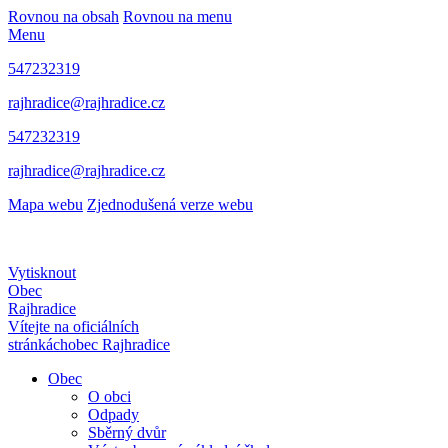
Rovnou na obsah
Rovnou na menu
Menu
547232319
rajhradice@rajhradice.cz
547232319
rajhradice@rajhradice.cz
Mapa webu
Zjednodušená verze webu
Vytisknout
Obec
Rajhradice
Vítejte na oficiálních
stránkách
obec Rajhradice
Obec
O obci
Odpady
Sběrný dvůr