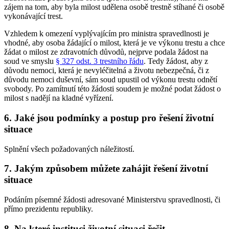
zájem na tom, aby byla milost udělena osobě trestně stíhané či osobě
vykonávající trest.
Vzhledem k omezení vyplývajícím pro ministra spravedlnosti je
vhodné, aby osoba žádající o milost, která je ve výkonu trestu a chce
žádat o milost ze zdravotních důvodů, nejprve podala žádost na
soud ve smyslu
§ 327 odst. 3 trestního řádu
. Tedy žádost, aby z
důvodu nemoci, která je nevyléčitelná a životu nebezpečná, či z
důvodu nemoci duševní, sám soud upustil od výkonu trestu odnětí
svobody. Po zamítnutí této žádosti soudem je možné podat žádost o
milost s nadějí na kladné vyřízení.
6. Jaké jsou podmínky a postup pro řešení životní
situace
Splnění všech požadovaných náležitostí.
7. Jakým způsobem můžete zahájit řešení životní
situace
Podáním písemné žádosti adresované Ministerstvu spravedlnosti, či
přímo prezidentu republiky.
8. Na které instituci životní situaci řešit