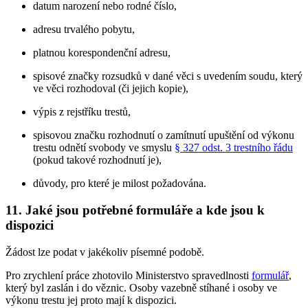
datum narození nebo rodné číslo,
adresu trvalého pobytu,
platnou korespondenční adresu,
spisové značky rozsudků v dané věci s uvedením soudu, který
ve věci rozhodoval (či jejich kopie),
výpis z rejstříku trestů,
spisovou značku rozhodnutí o zamítnutí upuštění od výkonu
trestu odnětí svobody ve smyslu
§ 327 odst. 3 trestního řádu
(pokud takové rozhodnutí je),
důvody, pro které je milost požadována.
11. Jaké jsou potřebné formuláře a kde jsou k
dispozici
Žádost lze podat v jakékoliv písemné podobě.
Pro zrychlení práce zhotovilo Ministerstvo spravedlnosti
formulář
,
který byl zaslán i do věznic. Osoby vazebně stíhané i osoby ve
výkonu trestu jej proto mají k dispozici.