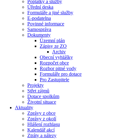
Poplatky a služby
Úřední deska
Formuláře a jiné služby
E-podatelna
Povinné informace
Samospráva
Dokumenty
Územní plán
Zápisy ze ZO
Archiv
Obecní vyhlášky
Rozpočet obce
Rozbor pitné vody
Formuláře pro dotace
Pro Zastupitele
Projekty
Střet zájmů
Dotace spolkům
Životní situace
Aktuality
Zprávy z obce
Zprávy z okolí
Hlášení rozhlasu
Kalendář akcí
Ztráty a nálezy