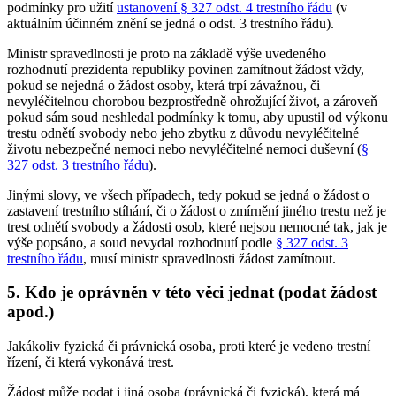
podmínky pro užití
ustanovení § 327 odst. 4 trestního řádu
(v
aktuálním účinném znění se jedná o odst. 3 trestního řádu).
Ministr spravedlnosti je proto na základě výše uvedeného
rozhodnutí prezidenta republiky povinen zamítnout žádost vždy,
pokud se nejedná o žádost osoby, která trpí závažnou, či
nevyléčitelnou chorobou bezprostředně ohrožující život, a zároveň
pokud sám soud neshledal podmínky k tomu, aby upustil od výkonu
trestu odnětí svobody nebo jeho zbytku z důvodu nevyléčitelné
životu nebezpečné nemoci nebo nevyléčitelné nemoci duševní (
§
327 odst. 3 trestního řádu
).
Jinými slovy, ve všech případech, tedy pokud se jedná o žádost o
zastavení trestního stíhání, či o žádost o zmírnění jiného trestu než je
trest odnětí svobody a žádosti osob, které nejsou nemocné tak, jak je
výše popsáno, a soud nevydal rozhodnutí podle
§ 327 odst. 3
trestního řádu
, musí ministr spravedlnosti žádost zamítnout.
5. Kdo je oprávněn v této věci jednat (podat žádost
apod.)
Jakákoliv fyzická či právnická osoba, proti které je vedeno trestní
řízení, či která vykonává trest.
Žádost může podat i jiná osoba (právnická či fyzická), která má