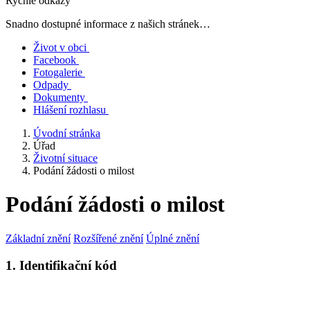
Rychlé odkazy
Snadno dostupné informace z našich stránek…
Život v obci
Facebook
Fotogalerie
Odpady
Dokumenty
Hlášení rozhlasu
Úvodní stránka
Úřad
Životní situace
Podání žádosti o milost
Podání žádosti o milost
Základní znění
Rozšířené znění
Úplné znění
1. Identifikační kód