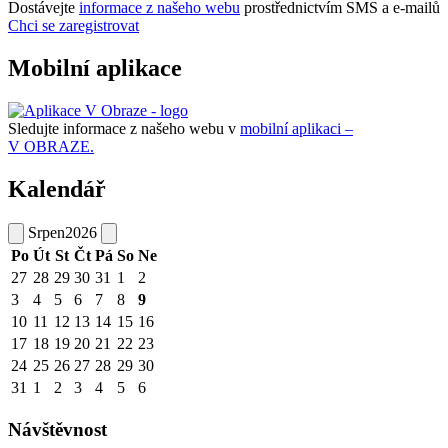
Dostávejte
informace z našeho webu
prostřednictvím SMS a e-mailů
Chci se zaregistrovat
Mobilní aplikace
Sledujte informace z našeho webu v
mobilní aplikaci –
V OBRAZE.
Kalendář
Srpen
2026
Po
Út
St
Čt
Pá
So
Ne
27
28
29
30
31
1
2
3
4
5
6
7
8
9
10
11
12
13
14
15
16
17
18
19
20
21
22
23
24
25
26
27
28
29
30
31
1
2
3
4
5
6
Návštěvnost