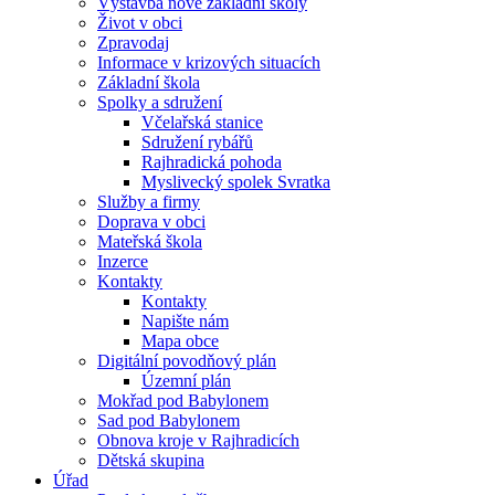
Výstavba nové základní školy
Život v obci
Zpravodaj
Informace v krizových situacích
Základní škola
Spolky a sdružení
Včelařská stanice
Sdružení rybářů
Rajhradická pohoda
Myslivecký spolek Svratka
Služby a firmy
Doprava v obci
Mateřská škola
Inzerce
Kontakty
Kontakty
Napište nám
Mapa obce
Digitální povodňový plán
Územní plán
Mokřad pod Babylonem
Sad pod Babylonem
Obnova kroje v Rajhradicích
Dětská skupina
Úřad