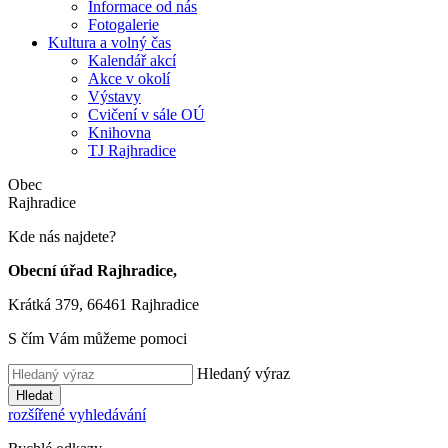
Informace od nás
Fotogalerie
Kultura a volný čas
Kalendář akcí
Akce v okolí
Výstavy
Cvičení v sále OÚ
Knihovna
TJ Rajhradice
Obec
Rajhradice
Kde nás najdete?
Obecní úřad Rajhradice,
Krátká 379, 66461 Rajhradice
S čím Vám můžeme pomoci
Hledaný výraz
Hledat
rozšířené vyhledávání