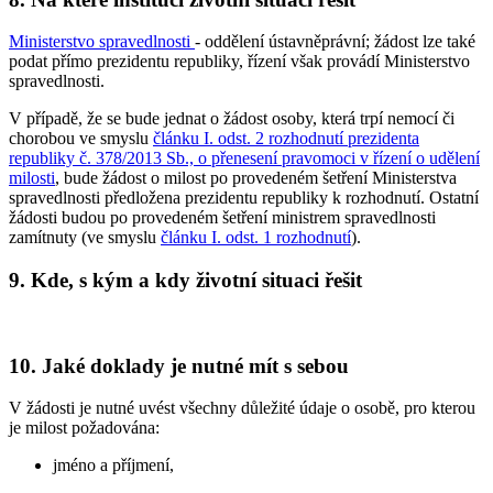
Ministerstvo spravedlnosti
- oddělení ústavněprávní; žádost lze také
podat přímo prezidentu republiky, řízení však provádí Ministerstvo
spravedlnosti.
V případě, že se bude jednat o žádost osoby, která trpí nemocí či
chorobou ve smyslu
článku I. odst. 2 rozhodnutí prezidenta
republiky č. 378/2013 Sb., o přenesení pravomoci v řízení o udělení
milosti
, bude žádost o milost po provedeném šetření Ministerstva
spravedlnosti předložena prezidentu republiky k rozhodnutí. Ostatní
žádosti budou po provedeném šetření ministrem spravedlnosti
zamítnuty (ve smyslu
článku I. odst. 1 rozhodnutí
).
9. Kde, s kým a kdy životní situaci řešit
10. Jaké doklady je nutné mít s sebou
V žádosti je nutné uvést všechny důležité údaje o osobě, pro kterou
je milost požadována:
jméno a příjmení,