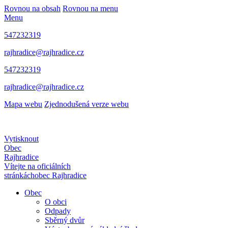
Rovnou na obsah
Rovnou na menu
Menu
547232319
rajhradice@rajhradice.cz
547232319
rajhradice@rajhradice.cz
Mapa webu
Zjednodušená verze webu
Vytisknout
Obec
Rajhradice
Vítejte na oficiálních
stránkách
obec Rajhradice
Obec
O obci
Odpady
Sběrný dvůr