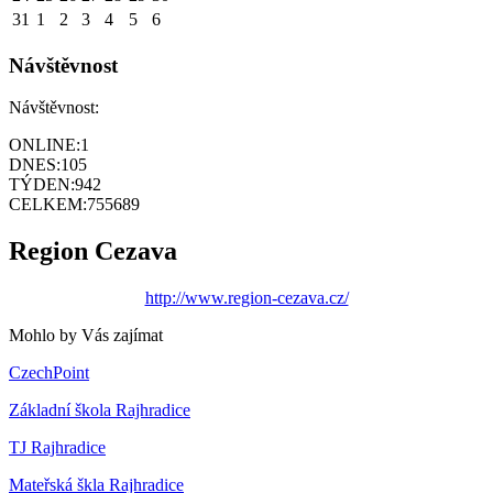
31
1
2
3
4
5
6
Návštěvnost
Návštěvnost:
ONLINE:
1
DNES:
105
TÝDEN:
942
CELKEM:
755689
Region Cezava
http://www.region-cezava.cz/
Mohlo by Vás zajímat
CzechPoint
Základní škola Rajhradice
TJ Rajhradice
Mateřská škla Rajhradice