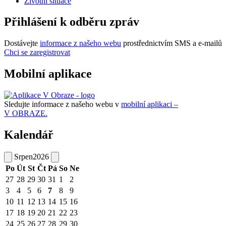
Životní situace
Přihlášení k odběru zpráv
Dostávejte
informace z našeho webu
prostřednictvím SMS a e-mailů
Chci se zaregistrovat
Mobilní aplikace
Sledujte informace z našeho webu v
mobilní aplikaci –
V OBRAZE.
Kalendář
Srpen
2026
Po
Út
St
Čt
Pá
So
Ne
27
28
29
30
31
1
2
3
4
5
6
7
8
9
10
11
12
13
14
15
16
17
18
19
20
21
22
23
24
25
26
27
28
29
30