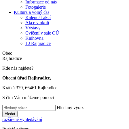
Informace od nás
Fotogalerie
Kultura a volný čas
Kalendář akcí
Akce v okolí
Výstavy
Cvičení v sále OÚ
Knihovna
TJ Rajhradice
Obec
Rajhradice
Kde nás najdete?
Obecní úřad Rajhradice,
Krátká 379, 66461 Rajhradice
S čím Vám můžeme pomoci
Hledaný výraz
Hledat
rozšířené vyhledávání