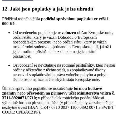
12. Jaké jsou poplatky a jak je lze uhradit
Přidělení rodného čísla
podléhá správnímu poplatku ve výši 1
000 Kč
.
Od uvedeného poplatku je
osvobozen
občan Evropské unie,
občan státu, který je vázán Dohodou o Evropském
hospodářském prostoru, nebo občan státu, který je vázán
mezinárodní smlouvou sjednanou s Evropskou unií, jakož i
jejich rodinní příslušníci bez ohledu na jejich státní
příslušnost.
Osvobození se nevztahuje na rodinné příslušníky, kteří nejsou
občany některého z těchto států, a zpoplatňované úkony
nesouvisí s uplatňováním práva volného pohybu a pobytu
těchto osob na území členských států Evropské unie.
Úhrada správního poplatku se uskutečňuje
formou kolkové
známky
nebo
převodem na příjmový účet Ministerstva vnitra č
.
3711-8920071/0710
; v případě elektronického podání žádosti
výhradně formou převodu na účet (v případě platby ze zahraničí je
nezbytné uvést IBAN: CZ47 0710 0037 1100 0892 0071 a SWIFT
CODE: CNBACZPP).