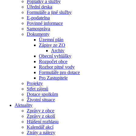
Poplatky a služby
Úřední deska
Formuláře a jiné služby
E-podatelna
Povinné informace
Samospráva
Dokumenty
Územní plán
Zápisy ze ZO
Archiv
Obecní vyhlášky
Rozpočet obce
Rozbor pitné vody
Formuláře pro dotace
Pro Zastupitele
Projekty
Střet zájmů
Dotace spolkům
Životní situace
Aktuality
Zprávy z obce
Zprávy z okolí
Hlášení rozhlasu
Kalendář akcí
Ztráty a nálezy