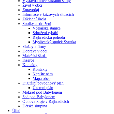
Výstavba nové základní školy
Život v obci
Zpravodaj
Informace v krizových situacích
Základní škola
Spolky a sdružení
Včelařská stanice
Sdružení rybářů
Rajhradická pohoda
Myslivecký spolek Svratka
Služby a firmy
Doprava v obci
Mateřská škola
Inzerce
Kontakty
Kontakty
Napište nám
Mapa obce
Digitální povodňový plán
Územní plán
Mokřad pod Babylonem
Sad pod Babylonem
Obnova kroje v Rajhradicích
Dětská skupina
Úřad