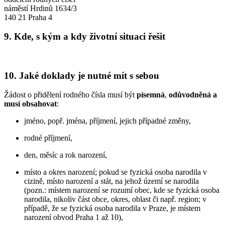
náměstí Hrdinů 1634/3
140 21 Praha 4
9. Kde, s kým a kdy životní situaci řešit
10. Jaké doklady je nutné mít s sebou
Žádost o přidělení rodného čísla musí být
písemná
,
odůvodněná
a
musí obsahovat
:
jméno, popř. jména, příjmení, jejich případné změny,
rodné příjmení,
den, měsíc a rok narození,
místo a okres narození; pokud se fyzická osoba narodila v
cizině, místo narození a stát, na jehož území se narodila
(pozn.: místem narození se rozumí obec, kde se fyzická osoba
narodila, nikoliv část obce, okres, oblast či např. region; v
případě, že se fyzická osoba narodila v Praze, je místem
narození obvod Praha 1 až 10),