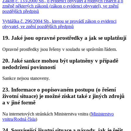
Zákon č. 133/2000 Sb., o evidenci obyvatel a rodných číslech a o
změně některých zákonů (zákon o evidenci obyvatel), ve znění
pozdějších předpisů
Vyhláška č. 296/2004 Sb., kterou se provádí zákon o evidenci
obyvatel, ve znění pozdějších předpisů
19. Jaké jsou opravné prostředky a jak se uplatňují
Opravné prostředky jsou řešeny v souladu se správním řádem.
20. Jaké sankce mohou být uplatněny v případě
nedodržení povinností
Sankce nejsou stanoveny.
23. Informace o popisovaném postupu (o řešení
životní situace) je možné získat také z jiných zdrojů
a v jiné formě
Na internetových stránkách Ministerstva vnitra (
Ministerstvo
vnitra/Rodná čísla
)
24. Související životní situace a návody, jak je řešit