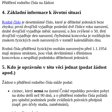
Přidělení rodného čísla na žádost
4. Základní informace k životní situaci
Rodné číslo
je desetimístné číslo, které je dělitelné jedenácti beze
zbytku; první dvojčíslí vyjadřuje poslední dvě číslice roku narození,
druhé dvojčíslí vyjadřuje měsíc narození, u žen zvýšené o 50, třetí
dvojčíslí vyjadřuje den narození; čtyřmístná koncovka je rozlišujícím
znakem fyzických osob narozených v tomtéž kalendářním dnu.
Rodná čísla přidělená fyzickým osobám narozeným před 1.1.1954
mají stejnou strukturu, jsou však devítimístná s třímístnou
koncovkou a nesplňují podmínku dělitelnosti jedenácti.
5. Kdo je oprávněn v této věci jednat (podat žádost
apod.)
Žádost o přidělení rodného čísla může podat:
cizinec, který
nemá
na území České republiky povolen pobyt
na dobu delší než 90 dnů, a o přidělení rodného čísla požádá
pro splnění podmínek podle zvláštních právních předpisů
(např. pro účely studia, zaměstnání),