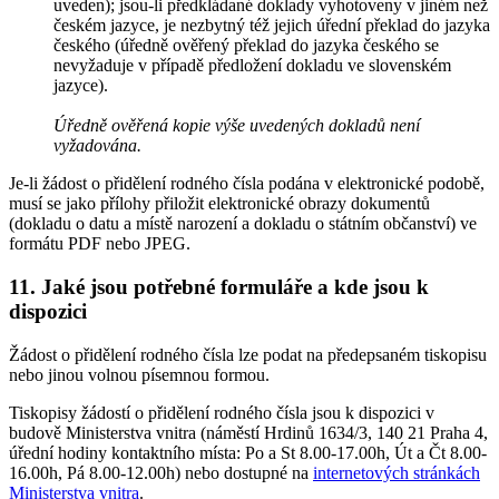
uveden); jsou-li předkládané doklady vyhotoveny v jiném než
českém jazyce, je nezbytný též jejich úřední překlad do jazyka
českého (úředně ověřený překlad do jazyka českého se
nevyžaduje v případě předložení dokladu ve slovenském
jazyce).
Úředně ověřená kopie výše uvedených dokladů není
vyžadována.
Je-li žádost o přidělení rodného čísla podána v elektronické podobě,
musí se jako přílohy přiložit elektronické obrazy dokumentů
(dokladu o datu a místě narození a dokladu o státním občanství) ve
formátu PDF nebo JPEG.
11. Jaké jsou potřebné formuláře a kde jsou k
dispozici
Žádost o přidělení rodného čísla lze podat na předepsaném tiskopisu
nebo jinou volnou písemnou formou.
Tiskopisy žádostí o přidělení rodného čísla jsou k dispozici v
budově Ministerstva vnitra (náměstí Hrdinů 1634/3, 140 21 Praha 4,
úřední hodiny kontaktního místa: Po a St 8.00-17.00h, Út a Čt 8.00-
16.00h, Pá 8.00-12.00h) nebo dostupné na
internetových stránkách
Ministerstva vnitra
.