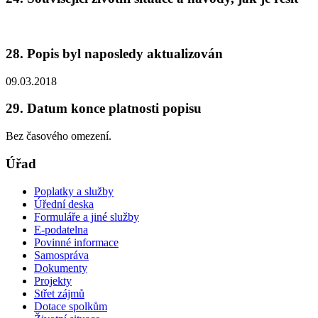
28. Popis byl naposledy aktualizován
09.03.2018
29. Datum konce platnosti popisu
Bez časového omezení.
Úřad
Poplatky a služby
Úřední deska
Formuláře a jiné služby
E-podatelna
Povinné informace
Samospráva
Dokumenty
Projekty
Střet zájmů
Dotace spolkům