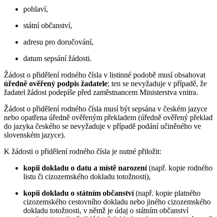
pohlaví,
státní občanství,
adresu pro doručování,
datum sepsání žádosti.
Žádost o přidělení rodného čísla v listinné podobě musí obsahovat
úředně ověřený podpis žadatele
; ten se nevyžaduje v případě, že
žadatel žádost podepíše před zaměstnancem Ministerstva vnitra.
Žádost o přidělení rodného čísla musí být sepsána v českém jazyce
nebo opatřena úředně ověřeným překladem (úředně ověřený překlad
do jazyka českého se nevyžaduje v případě podání učiněného ve
slovenském jazyce).
K žádosti o přidělení rodného čísla je nutné přiložit:
kopii dokladu o datu a místě narození
(např. kopie rodného
listu či cizozemského dokladu totožnosti),
kopii dokladu o státním občanství
(např. kopie platného
cizozemského cestovního dokladu nebo jiného cizozemského
dokladu totožnosti, v němž je údaj o státním občanství