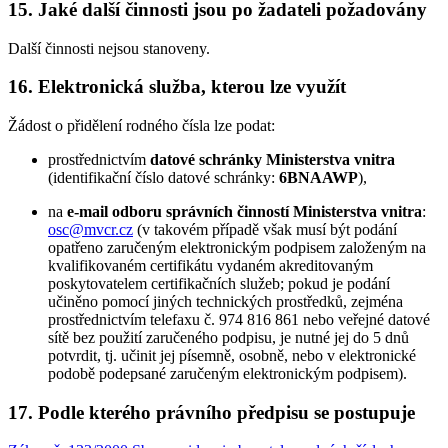
15. Jaké další činnosti jsou po žadateli požadovány
Další činnosti nejsou stanoveny.
16. Elektronická služba, kterou lze využít
Žádost o přidělení rodného čísla lze podat:
prostřednictvím
datové schránky Ministerstva vnitra
(identifikační číslo datové schránky:
6BNAAWP
),
na
e-mail odboru správních činností Ministerstva vnitra
:
osc@mvcr.cz
(v takovém případě však musí být podání
opatřeno zaručeným elektronickým podpisem založeným na
kvalifikovaném certifikátu vydaném akreditovaným
poskytovatelem certifikačních služeb; pokud je podání
učiněno pomocí jiných technických prostředků, zejména
prostřednictvím telefaxu č. 974 816 861 nebo veřejné datové
sítě bez použití zaručeného podpisu, je nutné jej do 5 dnů
potvrdit, tj. učinit jej písemně, osobně, nebo v elektronické
podobě podepsané zaručeným elektronickým podpisem).
17. Podle kterého právního předpisu se postupuje