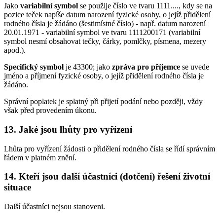
Jako
variabilní symbol
se použije číslo ve tvaru 1111...., kdy se na
pozice teček napíše datum narození fyzické osoby, o jejíž přidělení
rodného čísla je žádáno (šestimístné číslo) - např. datum narození
20.01.1971 - variabilní symbol ve tvaru 1111200171 (variabilní
symbol nesmí obsahovat tečky, čárky, pomlčky, písmena, mezery
apod.).
Specifický symbol
je 43300; jako
zpráva pro příjemce
se uvede
jméno a příjmení fyzické osoby, o jejíž přidělení rodného čísla je
žádáno.
Správní poplatek je splatný při přijetí podání nebo později, vždy
však před provedením úkonu.
13. Jaké jsou lhůty pro vyřízení
Lhůta pro vyřízení žádosti o přidělení rodného čísla se řídí správním
řádem v platném znění.
14. Kteří jsou další účastníci (dotčení) řešení životní
situace
Další účastníci nejsou stanoveni.