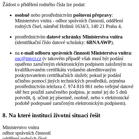
Žádost o přidělení rodného čísla lze podat:
osobně
nebo prostřednictvím
poštovní přepravy
:
Ministerstvo vnitra - odbor správních činností, oddělení
rodných čísel, náměstí Hrdinů 1634/3, 140 21 Praha 4,
prostřednictvím
datové schránky Ministerstva vnitra
(identifikační číslo datové schránky:
6BNAAWP
),
na
e-mail odboru správních činností Ministerstva vnitra
:
osc@mvcr.cz
(v takovém případě však musí být podání
opatřeno zaručeným elektronickým podpisem založeným na
kvalifikovaném certifikátu vydaném akreditovaným
poskytovatelem certifikačních služeb; pokud je podání
učiněno pomocí jiných technických prostředků, zejména
prostřednictvím telefaxu č. 974 816 861 nebo veřejné datové
sítě bez použití zaručeného podpisu, je nutné jej do 5 dnů
potvrdit, tj. učinit jej písemně, osobně, nebo v elektronické
podobě podepsané zaručeným elektronickým podpisem).
8. Na které instituci životní situaci řešit
Ministerstvo vnitra
odbor správních činností
oddělení rodných čísel