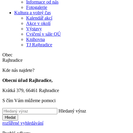
Informace od nás
Fotogalerie
Kultura a volný čas
Kalendář akcí
Akce v okolí
Výstavy
Cvičení v sále OÚ
Knihovna
TJ Rajhradice
Obec
Rajhradice
Kde nás najdete?
Obecní úřad Rajhradice,
Krátká 379, 66461 Rajhradice
S čím Vám můžeme pomoci
Hledaný výraz
Hledat
rozšířené vyhledávání