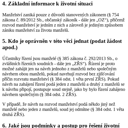
4. Základní informace k životní situaci
Manželství zaniká pouze z důvodů stanovených zákonem (§ 754
zákona č. 89/2012 Sb., občanský zákoník - dále jen „OZ“), přičemž
rozvod manželství je jedním z nich a zároveň je jediným způsobem
zániku manželství za života manželů.
5. Kdo je oprávněn v této věci jednat (podat žádost
apod.)
Účastníky řízení jsou manželé (§ 385 zákona č. 292/2013 Sb., o
zvláštních řízeních soudních - dále jen „ZŘS“). Řízení je proto
možné zahájit jen na návrh jednoho z manželů nebo společným
návrhem obou manželů, pokud navrhují rozvod bez zjišťování
příčin rozvratu manželství (§ 384 odst. 1 věta první ZŘS). Pokud
návrh na zahájení řízení podá jeden z manželů a druhý z manželů se
k návrhu připojí, postupuje soud stejně, jako by bylo řízení zahájeno
návrhem společným (§ 384 odst. 2 ZŘS).
V případě, že návrh na rozvod manželství podá někdo jiný než
manželé nebo jeden z manželů, soud jej odmítne (§ 384 odst. 1 věta
druhá ZŘS).
6. Jaké jsou podmínky a postup pro řešení životní