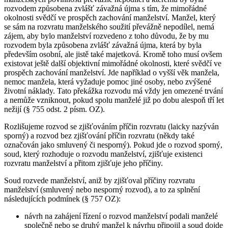
rozvodem způsobena zvlášť závažná újma s tím, že mimořádné
okolnosti svědčí ve prospěch zachování manželství. Manžel, který
se sám na rozvratu manželského soužití převážně nepodílel, nemá
zájem, aby bylo manželství rozvedeno z toho důvodu, že by mu
rozvodem byla způsobena zvlášť závažná újma, která by byla
především osobní, ale jistě také majetková. Kromě toho musí ovšem
existovat ještě další objektivní mimořádné okolnosti, které svědčí ve
prospěch zachování manželství. Jde například o vyšší věk manžela,
nemoc manžela, která vyžaduje pomoc jiné osoby, nebo zvýšené
životní náklady. Tato překážka rozvodu má vždy jen omezené trvání
a nemůže vzniknout, pokud spolu manželé již po dobu alespoň tří let
nežijí (§ 755 odst. 2 písm. OZ).
Rozlišujeme rozvod se zjišťováním příčin rozvratu (laicky nazýván
sporný) a rozvod bez zjišťování příčin rozvratu (někdy také
označován jako smluvený či nesporný). Pokud jde o rozvod sporný,
soud, který rozhoduje o rozvodu manželství, zjišťuje existenci
rozvratu manželství a přitom zjišťuje jeho příčiny.
Soud rozvede manželství, aniž by zjišťoval příčiny rozvratu
manželství (smluvený nebo nesporný rozvod), a to za splnění
následujících podmínek (§ 757 OZ):
návrh na zahájení řízení o rozvod manželství podali manželé
společně nebo se druhý manžel k návrhu připojil a soud dojde