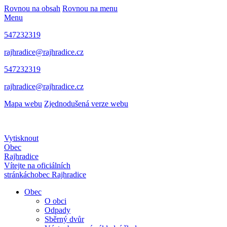
Rovnou na obsah
Rovnou na menu
Menu
547232319
rajhradice@rajhradice.cz
547232319
rajhradice@rajhradice.cz
Mapa webu
Zjednodušená verze webu
Vytisknout
Obec
Rajhradice
Vítejte na oficiálních
stránkách
obec Rajhradice
Obec
O obci
Odpady
Sběrný dvůr