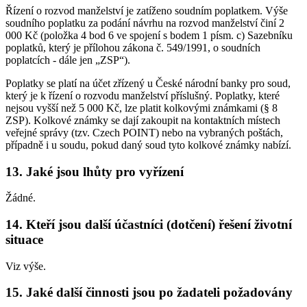
Řízení o rozvod manželství je zatíženo soudním poplatkem. Výše
soudního poplatku za podání návrhu na rozvod manželství činí 2
000 Kč (položka 4 bod 6 ve spojení s bodem 1 písm. c) Sazebníku
poplatků, který je přílohou zákona č. 549/1991, o soudních
poplatcích - dále jen „ZSP“).
Poplatky se platí na účet zřízený u České národní banky pro soud,
který je k řízení o rozvodu manželství příslušný. Poplatky, které
nejsou vyšší než 5 000 Kč, lze platit kolkovými známkami (§ 8
ZSP). Kolkové známky se dají zakoupit na kontaktních místech
veřejné správy (tzv. Czech POINT) nebo na vybraných poštách,
případně i u soudu, pokud daný soud tyto kolkové známky nabízí.
13. Jaké jsou lhůty pro vyřízení
Žádné.
14. Kteří jsou další účastníci (dotčení) řešení životní
situace
Viz výše.
15. Jaké další činnosti jsou po žadateli požadovány