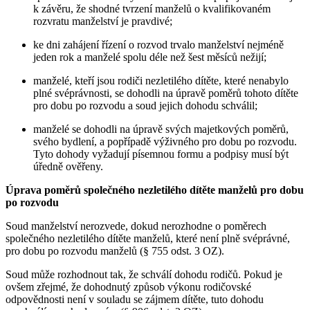
k závěru, že shodné tvrzení manželů o kvalifikovaném
rozvratu manželství je pravdivé;
ke dni zahájení řízení o rozvod trvalo manželství nejméně
jeden rok a manželé spolu déle než šest měsíců nežijí;
manželé, kteří jsou rodiči nezletilého dítěte, které nenabylo
plné svéprávnosti, se dohodli na úpravě poměrů tohoto dítěte
pro dobu po rozvodu a soud jejich dohodu schválil;
manželé se dohodli na úpravě svých majetkových poměrů,
svého bydlení, a popřípadě výživného pro dobu po rozvodu.
Tyto dohody vyžadují písemnou formu a podpisy musí být
úředně ověřeny.
Úprava poměrů společného nezletilého dítěte manželů pro dobu
po rozvodu
Soud manželství nerozvede, dokud nerozhodne o poměrech
společného nezletilého dítěte manželů, které není plně svéprávné,
pro dobu po rozvodu manželů (§ 755 odst. 3 OZ).
Soud může rozhodnout tak, že schválí dohodu rodičů. Pokud je
ovšem zřejmé, že dohodnutý způsob výkonu rodičovské
odpovědnosti není v souladu se zájmem dítěte, tuto dohodu