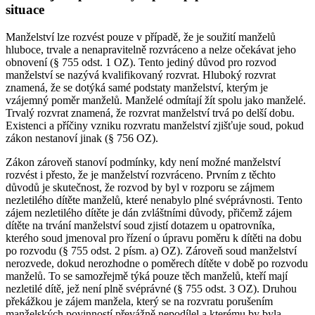
situace
Manželství lze rozvést pouze v případě, že je soužití manželů
hluboce, trvale a nenapravitelně rozvráceno a nelze očekávat jeho
obnovení (§ 755 odst. 1 OZ). Tento jediný důvod pro rozvod
manželství se nazývá kvalifikovaný rozvrat. Hluboký rozvrat
znamená, že se dotýká samé podstaty manželství, kterým je
vzájemný poměr manželů. Manželé odmítají žít spolu jako manželé.
Trvalý rozvrat znamená, že rozvrat manželství trvá po delší dobu.
Existenci a příčiny vzniku rozvratu manželství zjišťuje soud, pokud
zákon nestanoví jinak (§ 756 OZ).
Zákon zároveň stanoví podmínky, kdy není možné manželství
rozvést i přesto, že je manželství rozvráceno. Prvním z těchto
důvodů je skutečnost, že rozvod by byl v rozporu se zájmem
nezletilého dítěte manželů, které nenabylo plné svéprávnosti. Tento
zájem nezletilého dítěte je dán zvláštními důvody, přičemž zájem
dítěte na trvání manželství soud zjistí dotazem u opatrovníka,
kterého soud jmenoval pro řízení o úpravu poměru k dítěti na dobu
po rozvodu (§ 755 odst. 2 písm. a) OZ). Zároveň soud manželství
nerozvede, dokud nerozhodne o poměrech dítěte v době po rozvodu
manželů. To se samozřejmě týká pouze těch manželů, kteří mají
nezletilé dítě, jež není plně svéprávné (§ 755 odst. 3 OZ). Druhou
překážkou je zájem manžela, který se na rozvratu porušením
manželských povinností převážně nepodílel a kterému by byla