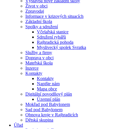
Výstavba nové základní školy
Život v obci
Zpravodaj
Informace v krizových situacích
Základní škola
Spolky a sdružení
Včelařská stanice
Sdružení rybářů
Rajhradická pohoda
Myslivecký spolek Svratka
Služby a firmy
Doprava v obci
Mateřská škola
Inzerce
Kontakty
Kontakty
Napište nám
Mapa obce
Digitální povodňový plán
Územní plán
Mokřad pod Babylonem
Sad pod Babylonem
Obnova kroje v Rajhradicích
Dětská skupina
Úřad