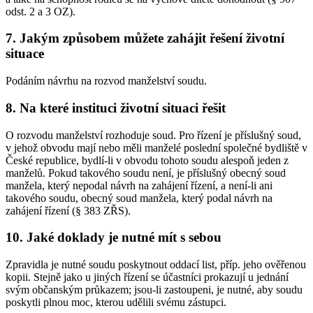
odst. 2 a 3 OZ).
7. Jakým způsobem můžete zahájit řešení životní
situace
Podáním návrhu na rozvod manželství soudu.
8. Na které instituci životní situaci řešit
O rozvodu manželství rozhoduje soud. Pro řízení je příslušný soud,
v jehož obvodu mají nebo měli manželé poslední společné bydliště v
České republice, bydlí-li v obvodu tohoto soudu alespoň jeden z
manželů. Pokud takového soudu není, je příslušný obecný soud
manžela, který nepodal návrh na zahájení řízení, a není-li ani
takového soudu, obecný soud manžela, který podal návrh na
zahájení řízení (§ 383 ZŘS).
10. Jaké doklady je nutné mít s sebou
Zpravidla je nutné soudu poskytnout oddací list, příp. jeho ověřenou
kopii. Stejně jako u jiných řízení se účastníci prokazují u jednání
svým občanským průkazem; jsou-li zastoupeni, je nutné, aby soudu
poskytli plnou moc, kterou udělili svému zástupci.