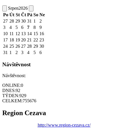
Srpen
2026
Po
Út
St
Čt
Pá
So
Ne
27
28
29
30
31
1
2
3
4
5
6
7
8
9
10
11
12
13
14
15
16
17
18
19
20
21
22
23
24
25
26
27
28
29
30
31
1
2
3
4
5
6
Návštěvnost
Návštěvnost:
ONLINE:
0
DNES:
92
TÝDEN:
929
CELKEM:
755676
Region Cezava
http://www.region-cezava.cz/