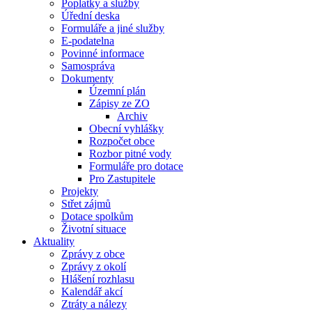
Poplatky a služby
Úřední deska
Formuláře a jiné služby
E-podatelna
Povinné informace
Samospráva
Dokumenty
Územní plán
Zápisy ze ZO
Archiv
Obecní vyhlášky
Rozpočet obce
Rozbor pitné vody
Formuláře pro dotace
Pro Zastupitele
Projekty
Střet zájmů
Dotace spolkům
Životní situace
Aktuality
Zprávy z obce
Zprávy z okolí
Hlášení rozhlasu
Kalendář akcí
Ztráty a nálezy