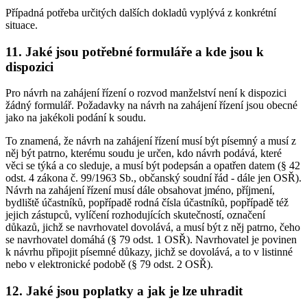
Případná potřeba určitých dalších dokladů vyplývá z konkrétní
situace.
11. Jaké jsou potřebné formuláře a kde jsou k
dispozici
Pro návrh na zahájení řízení o rozvod manželství není k dispozici
žádný formulář. Požadavky na návrh na zahájení řízení jsou obecné
jako na jakékoli podání k soudu.
To znamená, že návrh na zahájení řízení musí být písemný a musí z
něj být patrno, kterému soudu je určen, kdo návrh podává, které
věci se týká a co sleduje, a musí být podepsán a opatřen datem (§ 42
odst. 4 zákona č. 99/1963 Sb., občanský soudní řád - dále jen OSŘ).
Návrh na zahájení řízení musí dále obsahovat jméno, příjmení,
bydliště účastníků, popřípadě rodná čísla účastníků, popřípadě též
jejich zástupců, vylíčení rozhodujících skutečností, označení
důkazů, jichž se navrhovatel dovolává, a musí být z něj patrno, čeho
se navrhovatel domáhá (§ 79 odst. 1 OSŘ). Navrhovatel je povinen
k návrhu připojit písemné důkazy, jichž se dovolává, a to v listinné
nebo v elektronické podobě (§ 79 odst. 2 OSŘ).
12. Jaké jsou poplatky a jak je lze uhradit