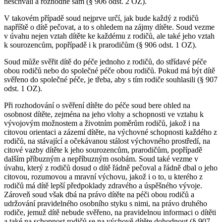
neschválí a rozhodne sám (§ 906 odst. 2 OZ).
V takovém případě soud nejprve určí, jak bude každý z rodičů
napříště o dítě pečovat, a to s ohledem na zájmy dítěte. Soud vezme
v úvahu nejen vztah dítěte ke každému z rodičů, ale také jeho vztah
k sourozencům, popřípadě i k prarodičům (§ 906 odst. 1 OZ).
Soud může svěřit dítě do péče jednoho z rodičů, do střídavé péče
obou rodičů nebo do společné péče obou rodičů. Pokud má být dítě
svěřeno do společné péče, je třeba, aby s tím rodiče souhlasili (§ 907
odst. 1 OZ).
Při rozhodování o svěření dítěte do péče soud bere ohled na
osobnost dítěte, zejména na jeho vlohy a schopnosti ve vztahu k
vývojovým možnostem a životním poměrům rodičů, jakož i na
citovou orientaci a zázemí dítěte, na výchovné schopnosti každého z
rodičů, na stávající a očekávanou stálost výchovného prostředí, na
citové vazby dítěte k jeho sourozencům, prarodičům, popřípadě
dalším příbuzným a nepříbuzným osobám. Soud také vezme v
úvahu, který z rodičů dosud o dítě řádně pečoval a řádně dbal o jeho
citovou, rozumovou a mravní výchovu, jakož i o to, u kterého z
rodičů má dítě lepší předpoklady zdravého a úspěšného vývoje.
Zároveň soud však dbá na právo dítěte na péči obou rodičů a
udržování pravidelného osobního styku s nimi, na právo druhého
rodiče, jemuž dítě nebude svěřeno, na pravidelnou informaci o dítěti
a také na schopnost rodičů se na výchově dítěte dohodnout (§ 907