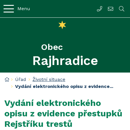
Rovnou na obsah
Menu
547232319
rajhradi
Obec
Rajhradice
Úvodní stránka
Úřad
Životní situace
Vydání elektronického opisu z evidence...
Vydání elektronického
opisu z evidence přestupků
Rejstříku trestů