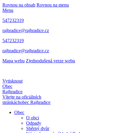
Rovnou na obsah
Rovnou na menu
Menu
547232319
rajhradice@rajhradice.cz
547232319
rajhradice@rajhradice.cz
Mapa webu
Zjednodušená verze webu
Vytisknout
Obec
Rajhradice
Vítejte na oficiálních
stránkách
obec Rajhradice
Obec
O obci
Odpady
Sběrný dvůr