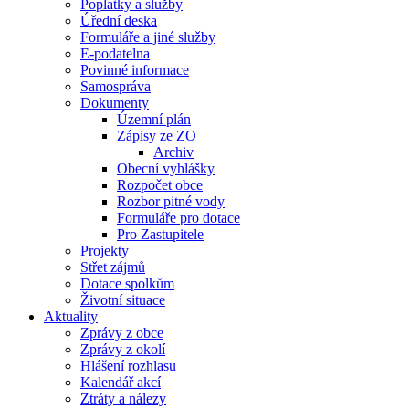
Poplatky a služby
Úřední deska
Formuláře a jiné služby
E-podatelna
Povinné informace
Samospráva
Dokumenty
Územní plán
Zápisy ze ZO
Archiv
Obecní vyhlášky
Rozpočet obce
Rozbor pitné vody
Formuláře pro dotace
Pro Zastupitele
Projekty
Střet zájmů
Dotace spolkům
Životní situace
Aktuality
Zprávy z obce
Zprávy z okolí
Hlášení rozhlasu
Kalendář akcí
Ztráty a nálezy