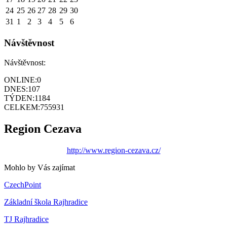
24
25
26
27
28
29
30
31
1
2
3
4
5
6
Návštěvnost
Návštěvnost:
ONLINE:
0
DNES:
107
TÝDEN:
1184
CELKEM:
755931
Region Cezava
http://www.region-cezava.cz/
Mohlo by Vás zajímat
CzechPoint
Základní škola Rajhradice
TJ Rajhradice