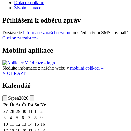
Dotace spolkům
Životní situace
Přihlášení k odběru zpráv
Dostávejte
informace z našeho webu
prostřednictvím SMS a e-mailů
Chci se zaregistrovat
Mobilní aplikace
Sledujte informace z našeho webu v
mobilní aplikaci –
V OBRAZE.
Kalendář
Srpen
2026
Po
Út
St
Čt
Pá
So
Ne
27
28
29
30
31
1
2
3
4
5
6
7
8
9
10
11
12
13
14
15
16
17
18
19
20
21
22
23