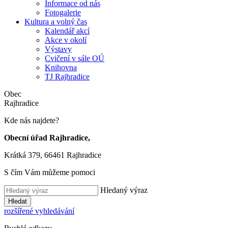
Informace od nás
Fotogalerie
Kultura a volný čas
Kalendář akcí
Akce v okolí
Výstavy
Cvičení v sále OÚ
Knihovna
TJ Rajhradice
Obec
Rajhradice
Kde nás najdete?
Obecní úřad Rajhradice,
Krátká 379, 66461 Rajhradice
S čím Vám můžeme pomoci
Hledaný výraz
Hledat
rozšířené vyhledávání