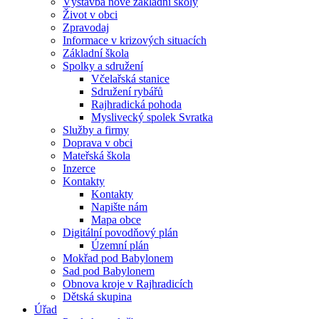
Výstavba nové základní školy
Život v obci
Zpravodaj
Informace v krizových situacích
Základní škola
Spolky a sdružení
Včelařská stanice
Sdružení rybářů
Rajhradická pohoda
Myslivecký spolek Svratka
Služby a firmy
Doprava v obci
Mateřská škola
Inzerce
Kontakty
Kontakty
Napište nám
Mapa obce
Digitální povodňový plán
Územní plán
Mokřad pod Babylonem
Sad pod Babylonem
Obnova kroje v Rajhradicích
Dětská skupina
Úřad