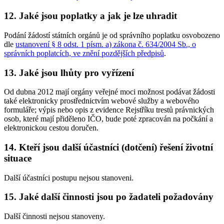
12. Jaké jsou poplatky a jak je lze uhradit
Podání žádostí státních orgánů je od správního poplatku osvobozeno
dle
ustanovení § 8 odst. 1 písm. a) zákona č. 634/2004 Sb., o
správních poplatcích, ve znění pozdějších předpisů
.
13. Jaké jsou lhůty pro vyřízení
Od dubna 2012 mají orgány veřejné moci možnost podávat žádosti
také elektronicky prostřednictvím webové služby a webového
formuláře; výpis nebo opis z evidence Rejstříku trestů právnických
osob, které mají přiděleno IČO, bude poté zpracován na počkání a
elektronickou cestou doručen.
14. Kteří jsou další účastníci (dotčení) řešení životní
situace
Další účastníci postupu nejsou stanoveni.
15. Jaké další činnosti jsou po žadateli požadovány
Další činnosti nejsou stanoveny.