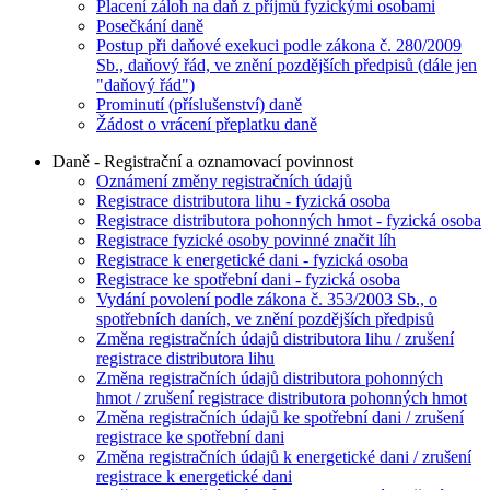
Placení záloh na daň z příjmů fyzickými osobami
Posečkání daně
Postup při daňové exekuci podle zákona č. 280/2009
Sb., daňový řád, ve znění pozdějších předpisů (dále jen
"daňový řád")
Prominutí (příslušenství) daně
Žádost o vrácení přeplatku daně
Daně - Registrační a oznamovací povinnost
Oznámení změny registračních údajů
Registrace distributora lihu - fyzická osoba
Registrace distributora pohonných hmot - fyzická osoba
Registrace fyzické osoby povinné značit líh
Registrace k energetické dani - fyzická osoba
Registrace ke spotřební dani - fyzická osoba
Vydání povolení podle zákona č. 353/2003 Sb., o
spotřebních daních, ve znění pozdějších předpisů
Změna registračních údajů distributora lihu / zrušení
registrace distributora lihu
Změna registračních údajů distributora pohonných
hmot / zrušení registrace distributora pohonných hmot
Změna registračních údajů ke spotřební dani / zrušení
registrace ke spotřební dani
Změna registračních údajů k energetické dani / zrušení
registrace k energetické dani