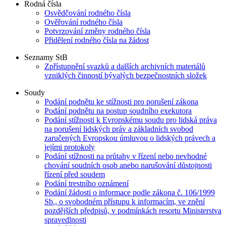
Rodná čísla
Osvědčování rodného čísla
Ověřování rodného čísla
Potvrzování změny rodného čísla
Přidělení rodného čísla na žádost
Seznamy StB
Zpřístupnění svazků a dalších archivních materiálů
vzniklých činností bývalých bezpečnostních složek
Soudy
Podání podnětu ke stížnosti pro porušení zákona
Podání podnětu na postup soudního exekutora
Podání stížnosti k Evropskému soudu pro lidská práva
na porušení lidských práv a základních svobod
zaručených Evropskou úmluvou o lidských právech a
jejími protokoly
Podání stížnosti na průtahy v řízení nebo nevhodné
chování soudních osob anebo narušování důstojnosti
řízení před soudem
Podání trestního oznámení
Podání žádosti o informace podle zákona č. 106/1999
Sb., o svobodném přístupu k informacím, ve znění
pozdějších předpisů, v podmínkách resortu Ministerstva
spravedlnosti