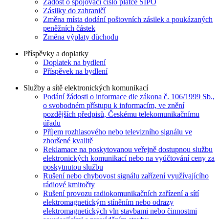
Žádost o spojovací číslo plátce SIPO
Zásilky do zahraničí
Změna místa dodání poštovních zásilek a poukázaných
peněžních částek
Změna výplaty důchodu
Příspěvky a doplatky
Doplatek na bydlení
Příspěvek na bydlení
Služby a sítě elektronických komunikací
Podání žádosti o informace dle zákona č. 106/1999 Sb.,
o svobodném přístupu k informacím, ve znění
pozdějších předpisů, Českému telekomunikačnímu
úřadu
Příjem rozhlasového nebo televizního signálu ve
zhoršené kvalitě
Reklamace na poskytovanou veřejně dostupnou službu
elektronických komunikací nebo na vyúčtování ceny za
poskytnutou službu
Rušení nebo chybovost signálu zařízení využívajícího
rádiové kmitočty
Rušení provozu radiokomunikačních zařízení a sítí
elektromagnetickým stíněním nebo odrazy
elektromagnetických vln stavbami nebo činnostmi