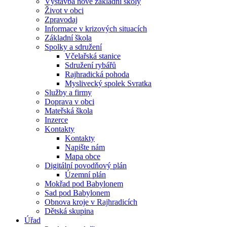
Výstavba nové základní školy
Život v obci
Zpravodaj
Informace v krizových situacích
Základní škola
Spolky a sdružení
Včelařská stanice
Sdružení rybářů
Rajhradická pohoda
Myslivecký spolek Svratka
Služby a firmy
Doprava v obci
Mateřská škola
Inzerce
Kontakty
Kontakty
Napište nám
Mapa obce
Digitální povodňový plán
Územní plán
Mokřad pod Babylonem
Sad pod Babylonem
Obnova kroje v Rajhradicích
Dětská skupina
Úřad