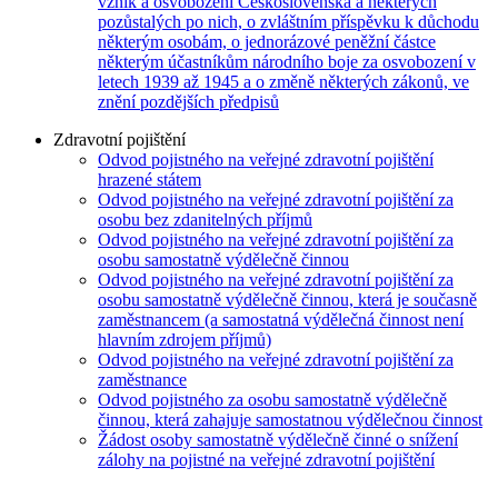
vznik a osvobození Československa a některých
pozůstalých po nich, o zvláštním příspěvku k důchodu
některým osobám, o jednorázové peněžní částce
některým účastníkům národního boje za osvobození v
letech 1939 až 1945 a o změně některých zákonů, ve
znění pozdějších předpisů
Zdravotní pojištění
Odvod pojistného na veřejné zdravotní pojištění
hrazené státem
Odvod pojistného na veřejné zdravotní pojištění za
osobu bez zdanitelných příjmů
Odvod pojistného na veřejné zdravotní pojištění za
osobu samostatně výdělečně činnou
Odvod pojistného na veřejné zdravotní pojištění za
osobu samostatně výdělečně činnou, která je současně
zaměstnancem (a samostatná výdělečná činnost není
hlavním zdrojem příjmů)
Odvod pojistného na veřejné zdravotní pojištění za
zaměstnance
Odvod pojistného za osobu samostatně výdělečně
činnou, která zahajuje samostatnou výdělečnou činnost
Žádost osoby samostatně výdělečně činné o snížení
zálohy na pojistné na veřejné zdravotní pojištění