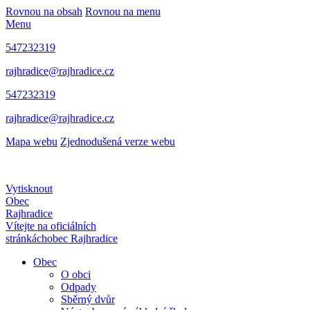
Rovnou na obsah
Rovnou na menu
Menu
547232319
rajhradice@rajhradice.cz
547232319
rajhradice@rajhradice.cz
Mapa webu
Zjednodušená verze webu
Vytisknout
Obec
Rajhradice
Vítejte na oficiálních
stránkách
obec Rajhradice
Obec
O obci
Odpady
Sběrný dvůr