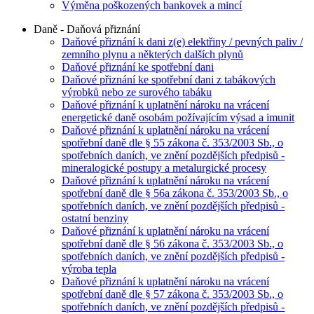
Výměna poškozených bankovek a mincí
Daně - Daňová přiznání
Daňové přiznání k dani z(e) elektřiny / pevných paliv /
zemního plynu a některých dalších plynů
Daňové přiznání ke spotřební dani
Daňové přiznání ke spotřební dani z tabákových
výrobků nebo ze surového tabáku
Daňové přiznání k uplatnění nároku na vrácení
energetické daně osobám požívajícím výsad a imunit
Daňové přiznání k uplatnění nároku na vrácení
spotřební daně dle § 55 zákona č. 353/2003 Sb., o
spotřebních daních, ve znění pozdějších předpisů -
mineralogické postupy a metalurgické procesy
Daňové přiznání k uplatnění nároku na vrácení
spotřební daně dle § 56a zákona č. 353/2003 Sb., o
spotřebních daních, ve znění pozdějších předpisů -
ostatní benziny
Daňové přiznání k uplatnění nároku na vrácení
spotřební daně dle § 56 zákona č. 353/2003 Sb., o
spotřebních daních, ve znění pozdějších předpisů -
výroba tepla
Daňové přiznání k uplatnění nároku na vrácení
spotřební daně dle § 57 zákona č. 353/2003 Sb., o
spotřebních daních, ve znění pozdějších předpisů -