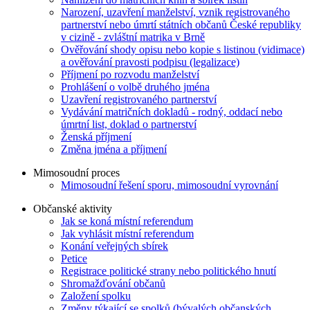
Narození, uzavření manželství, vznik registrovaného
partnerství nebo úmrtí státních občanů České republiky
v cizině - zvláštní matrika v Brně
Ověřování shody opisu nebo kopie s listinou (vidimace)
a ověřování pravosti podpisu (legalizace)
Příjmení po rozvodu manželství
Prohlášení o volbě druhého jména
Uzavření registrovaného partnerství
Vydávání matričních dokladů - rodný, oddací nebo
úmrtní list, doklad o partnerství
Ženská příjmení
Změna jména a příjmení
Mimosoudní proces
Mimosoudní řešení sporu, mimosoudní vyrovnání
Občanské aktivity
Jak se koná místní referendum
Jak vyhlásit místní referendum
Konání veřejných sbírek
Petice
Registrace politické strany nebo politického hnutí
Shromažďování občanů
Založení spolku
Změny týkající se spolků (bývalých občanských