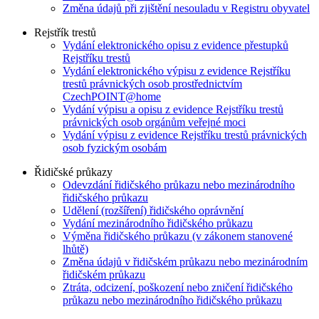
Změna údajů při zjištění nesouladu v Registru obyvatel
Rejstřík trestů
Vydání elektronického opisu z evidence přestupků
Rejstříku trestů
Vydání elektronického výpisu z evidence Rejstříku
trestů právnických osob prostřednictvím
CzechPOINT@home
Vydání výpisu a opisu z evidence Rejstříku trestů
právnických osob orgánům veřejné moci
Vydání výpisu z evidence Rejstříku trestů právnických
osob fyzickým osobám
Řidičské průkazy
Odevzdání řidičského průkazu nebo mezinárodního
řidičského průkazu
Udělení (rozšíření) řidičského oprávnění
Vydání mezinárodního řidičského průkazu
Výměna řidičského průkazu (v zákonem stanovené
lhůtě)
Změna údajů v řidičském průkazu nebo mezinárodním
řidičském průkazu
Ztráta, odcizení, poškození nebo zničení řidičského
průkazu nebo mezinárodního řidičského průkazu