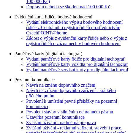
100 000 Kč)
Dopravní nehoda se škodou nad 100 000 Kč
Evidenční karta řidiče, bodové hodnocení
Vydání elektronického výpisu bodového hodnocení
řidiče z Centrálního registru řidičů prostřednictvím
CzechPOINT@home
Žádost o výpis z evidenční karty řidiče nebo o výpis z
registru řidičů o záznamech v bodovém hodnocení
Paměťové karty (digitální tachograf)
Vydání paměťové karty řidiče pro digitální tachograf
Vydání paměťové karty vozidla pro digitální tachograf
Vydání paměťové servisní karty pro digitální tachograf
Pozemní komunikace
Návrh na změnu dopravního značení
Návrh na zřízení dopravního zařízení - krátkého
příčného prahu
Povolení k umístění pevné překážky na pozemní
komunikaci
Povolení stavby v silničním ochranném pásmu
Uzavírka pozemní komunikace
Zvláštní užívání - nadměrná přeprava
Zvláštní užívání - reklamní zařízení, stavební práce,