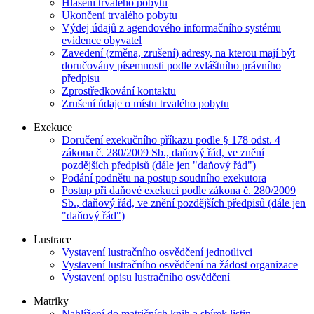
Hlášení trvalého pobytu
Ukončení trvalého pobytu
Výdej údajů z agendového informačního systému
evidence obyvatel
Zavedení (změna, zrušení) adresy, na kterou mají být
doručovány písemnosti podle zvláštního právního
předpisu
Zprostředkování kontaktu
Zrušení údaje o místu trvalého pobytu
Exekuce
Doručení exekučního příkazu podle § 178 odst. 4
zákona č. 280/2009 Sb., daňový řád, ve znění
pozdějších předpisů (dále jen "daňový řád")
Podání podnětu na postup soudního exekutora
Postup při daňové exekuci podle zákona č. 280/2009
Sb., daňový řád, ve znění pozdějších předpisů (dále jen
"daňový řád")
Lustrace
Vystavení lustračního osvědčení jednotlivci
Vystavení lustračního osvědčení na žádost organizace
Vystavení opisu lustračního osvědčení
Matriky
Nahlížení do matričních knih a sbírek listin