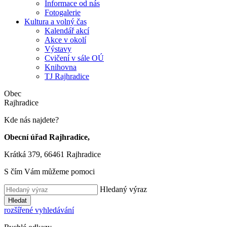
Informace od nás
Fotogalerie
Kultura a volný čas
Kalendář akcí
Akce v okolí
Výstavy
Cvičení v sále OÚ
Knihovna
TJ Rajhradice
Obec
Rajhradice
Kde nás najdete?
Obecní úřad Rajhradice,
Krátká 379, 66461 Rajhradice
S čím Vám můžeme pomoci
Hledaný výraz
Hledat
rozšířené vyhledávání