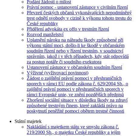
Podání žádosti o milost
Právní pomoc - ustanovení zástupce v civilním řízení
Převzetí českých občanů vykonávajících nepodmíněný
trest odnětí svobody v cizině k výkonu tohoto trestu do
České republiky
Přidělení advokáta ex offo v trestním řízení
Rozvod manželství
Uplatnění nároku na náhradu škody způsobené při
výkonu státní moci, došlo-li ke škodě v občanském
soudním řízení nebo v řízení trestním, v soudnictví
správním, jakož i v těch případech, kdy stát odpovídá
za postup notáře či soudního exekutora
Ustanovení zástupce v občanském soudním řízení
Výživné (vyživovací povinnost)
Žádost o zajištění právní pomoci v přeshraničních
sporech v rámci EU podle zákona č. 629/2004 Sb., o
zajištění právní pomoci v přeshraničních sporech v
rámci Evropské unie, ve znění pozdějších předpisů
Zhoršení sociální situace v důsledku škody na zdraví
způsobené trestným činem, které zakládá právo na
poskytnutí peněžité pomoci obětem trestné činnosti
Státní majetek
Nakládání s majetkem státu ve smyslu zákona č.
219/2000 Sb., o majetku České republiky a jejím