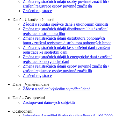
Změna registračních údajů osoby povinné značit líh /
zrušení registrace osoby povinné značit líh
Zrušení registrace
Daně - Ukončení činnosti
Žádost o souhlas správce daně s ukončením činnosti
Změna registračních údajů distributora lihu / zrušení
registrace distributora lihu
Změna registračních údajů distributora pohonných
hmot / zrušení registrace distributora pohonných hmot
Změna registračních údajů ke spotřební dani / zrušení
registrace ke spotřební dani
Změna registračních údajů k energetické dani / zrušení
registrace k energetické dani
Změna registračních údajů osoby povinné značit líh /
zrušení registrace osoby povinné značit líh
Zrušení registrace
Daně - Vyměření daně
Žádost o sdělení výsledku vyměření daně
Daně - Zastupování
Zastupování daňových subjektů
Odškodnění
Jednorázová peněžní částka (podle zákona č. 108/2009