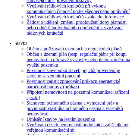
souvisejícími s prováděním stavby
Využívání rádiových kmitočtů při výkonu
komunikačních činností podle všeobecného oprávnění
Využívání rádiových kmitočtů - základní informace
Žádost o udělení (změnu, prodloužení doby platnosti
nebo odnětí) individuálního oprávnění k využívání
rádiových kmitočtů
Stavba
Občan a pořizování územních a regulačních plánů
Občan a územní plán (resp. regulační plán) při koupi
nemovitosti a přípravě výstavby nebo jiném záměru na
využití pozemku
Povinnost stavebníků staveb, jejichž provedení je
spojeno se zemními pracemi
Povinnost zajistit zpracování průkazu energetické
náročnosti budovy (průkaz)
Připojení nemovitosti na pozemní komunikaci (zřízení
sjezdu)
Stanovení ochranného pásma a vymezení práv a
povinností vlastníka ochranného pásma a vlastníků
nemovitostí
Umístění stavby na lesním pozemku
Využívání cizích nemovitostí podnikateli zajišťujícími
veřejnou komunikační síť