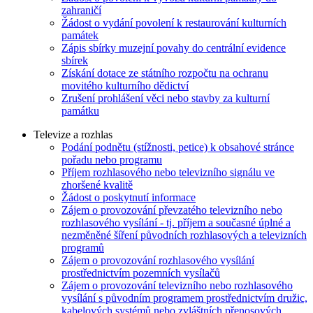
zahraničí
Žádost o vydání povolení k restaurování kulturních
památek
Zápis sbírky muzejní povahy do centrální evidence
sbírek
Získání dotace ze státního rozpočtu na ochranu
movitého kulturního dědictví
Zrušení prohlášení věci nebo stavby za kulturní
památku
Televize a rozhlas
Podání podnětu (stížnosti, petice) k obsahové stránce
pořadu nebo programu
Příjem rozhlasového nebo televizního signálu ve
zhoršené kvalitě
Žádost o poskytnutí informace
Zájem o provozování převzatého televizního nebo
rozhlasového vysílání - tj. příjem a současné úplné a
nezměněné šíření původních rozhlasových a televizních
programů
Zájem o provozování rozhlasového vysílání
prostřednictvím pozemních vysílačů
Zájem o provozování televizního nebo rozhlasového
vysílání s původním programem prostřednictvím družic,
kabelových systémů nebo zvláštních přenosových