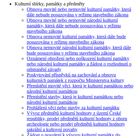
Kulturní sbírky, památky a předměty
Obnova movité nebo nemovité kulturní památky, která
dále nebude posuzována v režimu stavebního zákona
Obnova movité nebo nemovité národní kulturní
památky, která dále nebude posuzována v režimu
stavebního zákona
Obnova nemovité kulturní památky, která dále bude
posuzována v režimu stavebního zákona
Obnova nemovité národní kulturní památky, která dále
bude posuzována v režimu stavebního zákona
Oznámení ohrožení nebo poškození kulturní památky
nebo národní kulturní památky a žádost o rozhodnutí o
odstranění závady
Poskytování příspěvků na zachování a obnovu
kulturních památek z rozpočtu Ministerstva kultury
Přemístění movité věci, která je kulturní památkou nebo
národní kulturní památkou
Přemístění stavby, která je kulturní památkou nebo
národní kulturní památkou
Prohlášení věci nebo stavby za kulturní památku
Vývoz předmětů kulturní hodnoty z území České
republiky, prodej předmětů kulturní hodnoty z oboru
archeologie nebo prodej předmětů kulturní hodnoty
sakrální a kultovní povahy
Žádost o povolení k vývozu kulturní památky do