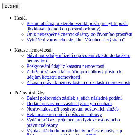
Bydlení
Hasiči
Postup občana, u kterého vznikl požár (nebyl-li požár
likvidován jednotkou požární ochrany)
Únik nebezpečné chemické látky do životního prostředí
Vyhlášení varovného signálu "Všeobecná výstraha"
Katastr nemovitostí
Návrh na zahájení řízení o povolení vkladu do katastru
nemovitostí
Poskytování údajů z katastru nemovitostí
Založení zákaznického účtu pro dálkový přístup k
údajům katastru nemovitostí
Záznam práva k nemovitostem do katastru nemovitostí
Poštovní služby
Balení poštovních zásilek a jejich následné podání
Dodání poštovních zásilek fyzickým osobám
Nesrovnalosti při poskytování poštovních služeb
Reklamace nesplnění poštovní smlouvy
Vydání průkazu příjemce pro fyzické osoby nebo
právnické osoby
Výplata důchodu prostřednictvím České pošty, s.p.