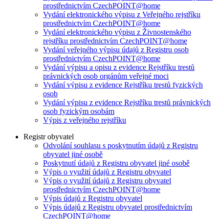
prostřednictvím CzechPOINT@home
Vydání elektronického výpisu z Veřejného rejstříku
prostřednictvím CzechPOINT@home
Vydání elektronického výpisu z Živnostenského
rejstříku prostřednictvím CzechPOINT@home
Vydání veřejného výpisu údajů z Registru osob
prostřednictvím CzechPOINT@home
Vydání výpisu a opisu z evidence Rejstříku trestů
právnických osob orgánům veřejné moci
Vydání výpisu z evidence Rejstříku trestů fyzických
osob
Vydání výpisu z evidence Rejstříku trestů právnických
osob fyzickým osobám
Výpis z veřejného rejstříku
Registr obyvatel
Odvolání souhlasu s poskytnutím údajů z Registru
obyvatel jiné osobě
Poskytnutí údajů z Registru obyvatel jiné osobě
Výpis o využití údajů z Registru obyvatel
Výpis o využití údajů z Registru obyvatel
prostřednictvím CzechPOINT@home
Výpis údajů z Registru obyvatel
Výpis údajů z Registru obyvatel prostřednictvím
CzechPOINT@home