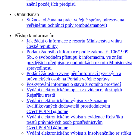
znění pozdějších předpisů
Ombudsman
Stížnost občana na práci veřejné správy adresovaná
veřejnému ochránci práv (ombudsmanovi)
Přístup k informacím
Jak žádat o informace z resortu Ministerstva vnitra
České republiky
Podání žádosti o informace podle zákona č. 106/1999
Sb., o svobodném přístupu k informacím, ve znění
pozdějších předpisů, v podmínkách resortu Ministerstva
spravedlnosti
Podání žádosti o zveřejnění informací fyzických a
právnických osob na Portálu veřejné správy
Poskytování informací o stavu životního prostředí
Vydání elektronického opisu z evidence přestupků
Rejstříku trestů
Vydání elektronického výpisu ze Seznamu
kvalifikovaných dodavatelů prostřednictvím
CzechPOINT@home
Vydání elektronického výpisu z evidence Rejstříku
trestů právnických osob prostřednictvím
CzechPOINT@home
Vydání elektronického výpisu z Insolvenčního rejstříku