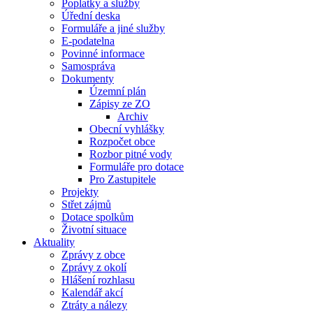
Poplatky a služby
Úřední deska
Formuláře a jiné služby
E-podatelna
Povinné informace
Samospráva
Dokumenty
Územní plán
Zápisy ze ZO
Archiv
Obecní vyhlášky
Rozpočet obce
Rozbor pitné vody
Formuláře pro dotace
Pro Zastupitele
Projekty
Střet zájmů
Dotace spolkům
Životní situace
Aktuality
Zprávy z obce
Zprávy z okolí
Hlášení rozhlasu
Kalendář akcí
Ztráty a nálezy