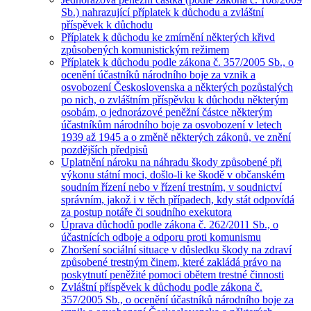
Sb.) nahrazující příplatek k důchodu a zvláštní
příspěvek k důchodu
Příplatek k důchodu ke zmírnění některých křivd
způsobených komunistickým režimem
Příplatek k důchodu podle zákona č. 357/2005 Sb., o
ocenění účastníků národního boje za vznik a
osvobození Československa a některých pozůstalých
po nich, o zvláštním příspěvku k důchodu některým
osobám, o jednorázové peněžní částce některým
účastníkům národního boje za osvobození v letech
1939 až 1945 a o změně některých zákonů, ve znění
pozdějších předpisů
Uplatnění nároku na náhradu škody způsobené při
výkonu státní moci, došlo-li ke škodě v občanském
soudním řízení nebo v řízení trestním, v soudnictví
správním, jakož i v těch případech, kdy stát odpovídá
za postup notáře či soudního exekutora
Úprava důchodů podle zákona č. 262/2011 Sb., o
účastnících odboje a odporu proti komunismu
Zhoršení sociální situace v důsledku škody na zdraví
způsobené trestným činem, které zakládá právo na
poskytnutí peněžité pomoci obětem trestné činnosti
Zvláštní příspěvek k důchodu podle zákona č.
357/2005 Sb., o ocenění účastníků národního boje za