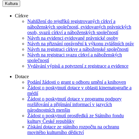
Kultura
Církve
Nahlížení do rejstříků registrovaných církví a
náboženských společností, evidovaných právnických
osob, svazů církví a náboženských společností
Návrh na evidenci evidované právnické osoby
Návrh na přiznání oprávnění k výkonu zvláštních práv
Návrh na registraci církve a náboženské společnosti
Návrh na registraci svazu církví a náboženských
společností
Vydávání výpisů a potvrzení z registrace a evidence
Dotace
Podání žádosti o grant u odboru umění a knihoven
Žádost o poskytnutí dotace v oblasti kinematografie a
médií
Žádost o poskytnutí dotace v programu podpory
rozšiřování a přijímání informací v jazycích
národnostních menšin
Žádost o poskytnutí prostředků ze Státního fondu
kultury České republiky
Získání dotace ze státního rozpočtu na ochranu
movitého kulturního dědictví