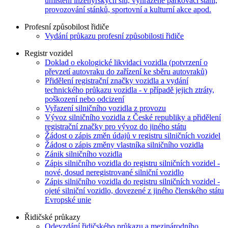
umístění inženýrských sítí, vyhrazené parkovací stání,
provozování stánků, sportovní a kulturní akce apod.
Profesní způsobilost řidiče
Vydání průkazu profesní způsobilosti řidiče
Registr vozidel
Doklad o ekologické likvidaci vozidla (potvrzení o
převzetí autovraku do zařízení ke sběru autovraků)
Přidělení registrační značky vozidla a vydání
technického průkazu vozidla - v případě jejich ztráty,
poškození nebo odcizení
Vyřazení silničního vozidla z provozu
Vývoz silničního vozidla z České republiky a přidělení
registrační značky pro vývoz do jiného státu
Žádost o zápis změn údajů v registru silničních vozidel
Žádost o zápis změny vlastníka silničního vozidla
Zánik silničního vozidla
Zápis silničního vozidla do registru silničních vozidel -
nové, dosud neregistrované silniční vozidlo
Zápis silničního vozidla do registru silničních vozidel -
ojeté silniční vozidlo, dovezené z jiného členského státu
Evropské unie
Řidičské průkazy
Odevzdání řidičského průkazu a mezinárodního