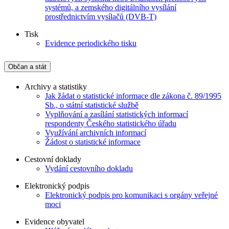
systémů, a zemského digitálního vysílání
prostřednictvím vysílačů (DVB-T)
Tisk
Evidence periodického tisku
Občan a stát
Archivy a statistiky
Jak žádat o statistické informace dle zákona č. 89/1995
Sb., o státní statistické službě
Vyplňování a zasílání statistických informací
respondenty Českého statistického úřadu
Využívání archivních informací
Žádost o statistické informace
Cestovní doklady
Vydání cestovního dokladu
Elektronický podpis
Elektronický podpis pro komunikaci s orgány veřejné
moci
Evidence obyvatel