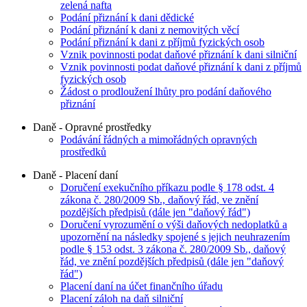
zelená nafta
Podání přiznání k dani dědické
Podání přiznání k dani z nemovitých věcí
Podání přiznání k dani z příjmů fyzických osob
Vznik povinnosti podat daňové přiznání k dani silniční
Vznik povinnosti podat daňové přiznání k dani z příjmů
fyzických osob
Žádost o prodloužení lhůty pro podání daňového
přiznání
Daně - Opravné prostředky
Podávání řádných a mimořádných opravných
prostředků
Daně - Placení daní
Doručení exekučního příkazu podle § 178 odst. 4
zákona č. 280/2009 Sb., daňový řád, ve znění
pozdějších předpisů (dále jen "daňový řád")
Doručení vyrozumění o výši daňových nedoplatků a
upozornění na následky spojené s jejich neuhrazením
podle § 153 odst. 3 zákona č. 280/2009 Sb., daňový
řád, ve znění pozdějších předpisů (dále jen "daňový
řád")
Placení daní na účet finančního úřadu
Placení záloh na daň silniční