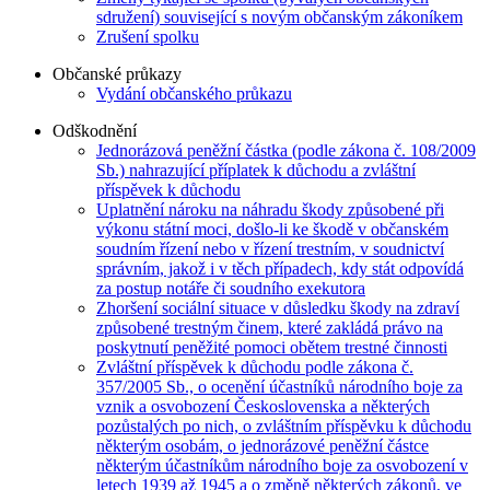
sdružení) související s novým občanským zákoníkem
Zrušení spolku
Občanské průkazy
Vydání občanského průkazu
Odškodnění
Jednorázová peněžní částka (podle zákona č. 108/2009
Sb.) nahrazující příplatek k důchodu a zvláštní
příspěvek k důchodu
Uplatnění nároku na náhradu škody způsobené při
výkonu státní moci, došlo-li ke škodě v občanském
soudním řízení nebo v řízení trestním, v soudnictví
správním, jakož i v těch případech, kdy stát odpovídá
za postup notáře či soudního exekutora
Zhoršení sociální situace v důsledku škody na zdraví
způsobené trestným činem, které zakládá právo na
poskytnutí peněžité pomoci obětem trestné činnosti
Zvláštní příspěvek k důchodu podle zákona č.
357/2005 Sb., o ocenění účastníků národního boje za
vznik a osvobození Československa a některých
pozůstalých po nich, o zvláštním příspěvku k důchodu
některým osobám, o jednorázové peněžní částce
některým účastníkům národního boje za osvobození v
letech 1939 až 1945 a o změně některých zákonů, ve